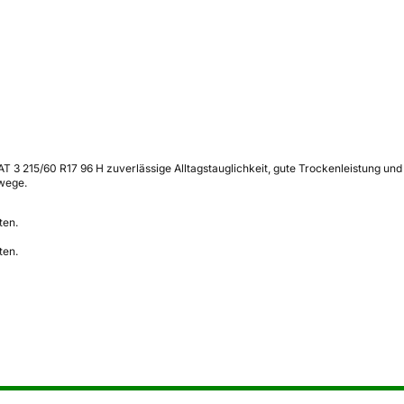
T 3 215/60 R17 96 H zuverlässige Alltagstauglichkeit, gute Trockenleistung und
swege.
ten.
ten.