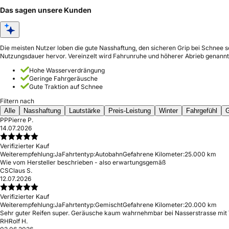
Das sagen unsere Kunden
Die meisten Nutzer loben die gute Nasshaftung, den sicheren Grip bei Schnee 
Nutzungsdauer hervor. Vereinzelt wird Fahrunruhe und höherer Abrieb genannt
Hohe Wasserverdrängung
Geringe Fahrgeräusche
Gute Traktion auf Schnee
Filtern nach
Alle
Nasshaftung
Lautstärke
Preis-Leistung
Winter
Fahrgefühl
G
PP
Pierre P.
14.07.2026
Verifizierter Kauf
Weiterempfehlung:
Ja
Fahrtentyp:
Autobahn
Gefahrene Kilometer:
25.000 km
Wie vom Hersteller beschrieben - also erwartungsgemäß
CS
Claus S.
12.07.2026
Verifizierter Kauf
Weiterempfehlung:
Ja
Fahrtentyp:
Gemischt
Gefahrene Kilometer:
20.000 km
Sehr guter Reifen super. Geräusche kaum wahrnehmbar bei Nasserstrasse mit 
RH
Rolf H.