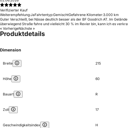
02.06.2026
Verifizierter Kauf
Weiterempfehlung:
Ja
Fahrtentyp:
Gemischt
Gefahrene Kilometer:
3.000 km
Guter Verschleiß, bei Nässe deutlich besser als der BF Goodrich AT. Im Gelände 
überwiegend Straße fahre und vielleicht 30 % im Revier bin, kann ich es verkra
« Vorherige
Nächste »
Produktdetails
Dimension
Breite
215
Höhe
60
Bauart
R
Zoll
17
Geschwindigkeitsindex
H