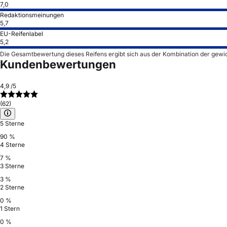
7,0
Redaktionsmeinungen
5,7
EU-Reifenlabel
5,2
Die Gesamtbewertung dieses Reifens ergibt sich aus der Kombination der gewi
Kundenbewertungen
4,9
/5
(62)
5 Sterne
90 %
4 Sterne
7 %
3 Sterne
3 %
2 Sterne
0 %
1 Stern
0 %