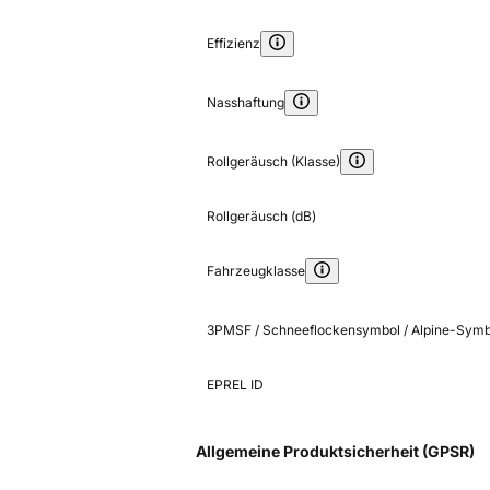
Effizienz
Nasshaftung
Rollgeräusch (Klasse)
Rollgeräusch (dB)
Fahrzeugklasse
3PMSF / Schneeflockensymbol / Alpine-Symb
EPREL ID
Allgemeine Produktsicherheit (GPSR)