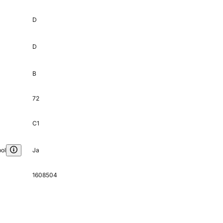
D
D
B
72
C1
ol
Ja
1608504