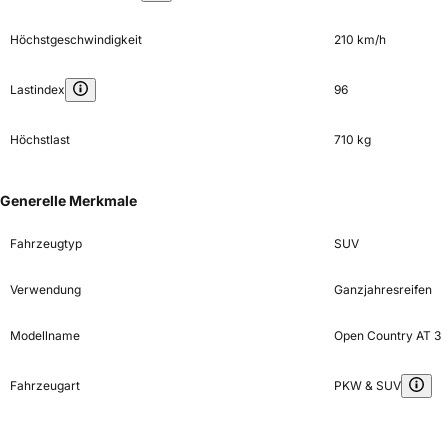
Höchstgeschwindigkeit
210 km/h
Lastindex
96
Höchstlast
710 kg
Generelle Merkmale
Fahrzeugtyp
SUV
Verwendung
Ganzjahresreifen
Modellname
Open Country AT 3
Fahrzeugart
PKW & SUV