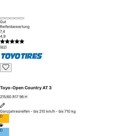
Gut
Reifenbewertung
7,4
4,9
(62)
Toyo-Open Country AT 3
215/60 R17 96 H
Ganzjahresreifen - bis 210 km/h - bis 710 kg
D
D