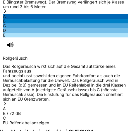
E (längster Bremsweg). Der Bremsweg verlängert sich je Klasse
um rund 3 bis 6 Meter.
Nasshaftung
B
A
B
C
Rollgeräusch (Klasse)
B
D
E
Rollgeräusch (dB)
72
Fahrzeugklasse
C1
Rollgeräusch
3PMSF / Schneeflockensymbol / Alpine-Symbol
Nein
Das Rollgeräusch wirkt sich auf die Gesamtlautstärke eines
Fahrzeugs aus
und beeinflusst sowohl den eigenen Fahrkomfort als auch die
EPREL ID
551125
Geräuschbelastung für die Umwelt. Das Rollgeräusch wird in
Dezibel (dB) gemessen und im EU Reifenlabel in die drei Klassen
Allgemeine Produktsicherheit (GPSR)
aufgeteilt: von A (niedrigste Geräuschklasse) bis C (höchste
Geräuschklasse). Die Einstufung für das Rollgeräusch orientiert
sich an EU Grenzwerten.
Herstellerkontakt
ARIVO, Taishan Road Cao County Heze City
274400 Shandong Province China,
A
info@zodotire.cn
B
/
72
dB
C
EU Reifenlabel anzeigen