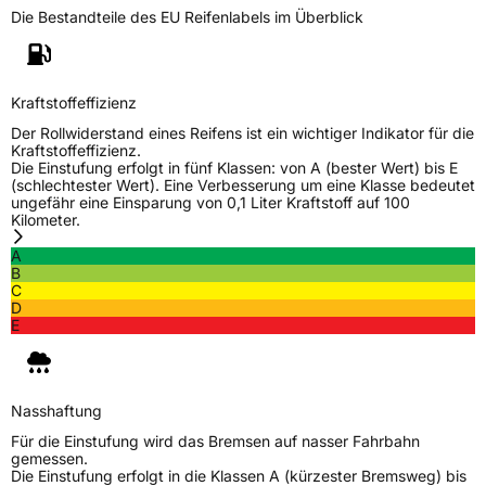
Die Bestandteile des EU Reifenlabels im Überblick
Generelle Merkmale
Fahrzeugtyp
SUV
Verwendung
Sommerreifen
Kraftstoffeffizienz
Modellname
Terrano ARV HT
Der Rollwiderstand eines Reifens ist ein wichtiger Indikator für die
Kraftstoffeffizienz.
Fahrzeugart
PKW & SUV
Die Einstufung erfolgt in fünf Klassen: von A (bester Wert) bis E
(schlechtester Wert). Eine Verbesserung um eine Klasse bedeutet
ungefähr eine Einsparung von 0,1 Liter Kraftstoff auf 100
Kilometer.
Weitere Eigenschaften
A
Schlauchtyp
TL
B
C
D
Zustand
Neureifen
E
Verstärkt
XL
Nasshaftung
EU Label
Für die Einstufung wird das Bremsen auf nasser Fahrbahn
gemessen.
Die Einstufung erfolgt in die Klassen A (kürzester Bremsweg) bis
Effizienz
C