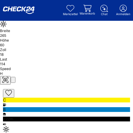
Warenkorb
Merkzettel
Chat
Anmelden
Breite
265
Höhe
60
Zoll
18
Last
114
Speed
H
C
B
72db