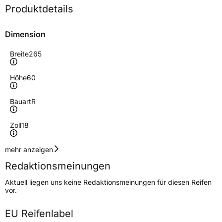
Produktdetails
Dimension
Breite
265
Höhe
60
Bauart
R
Zoll
18
Geschwindigkeitsindex
H
mehr anzeigen
Redaktionsmeinungen
Höchstgeschwindigkeit
210 km/h
Aktuell liegen uns keine Redaktionsmeinungen für diesen Reifen
Lastindex
114
vor.
Höchstlast
1180 kg
EU Reifenlabel