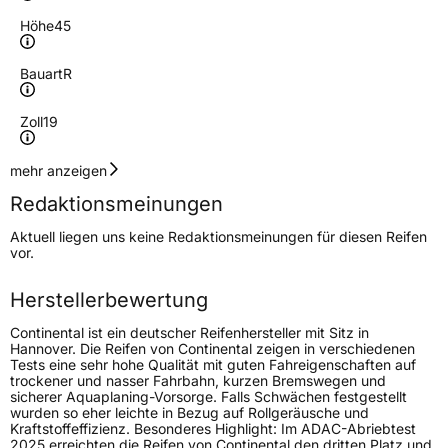
Höhe
45
Bauart
R
Zoll
19
Geschwindigkeitsindex
V
mehr anzeigen
Redaktionsmeinungen
Höchstgeschwindigkeit
240 km/h
Aktuell liegen uns keine Redaktionsmeinungen für diesen Reifen
Lastindex
108
vor.
Höchstlast
1000 kg
Herstellerbewertung
Gewicht (in kg)
16,000 kg
Continental ist ein deutscher Reifenhersteller mit Sitz in
Hannover. Die Reifen von Continental zeigen in verschiedenen
Tests eine sehr hohe Qualität mit guten Fahreigenschaften auf
Generelle Merkmale
trockener und nasser Fahrbahn, kurzen Bremswegen und
sicherer Aquaplaning-Vorsorge. Falls Schwächen festgestellt
Fahrzeugtyp
SUV
wurden so eher leichte in Bezug auf Rollgeräusche und
Kraftstoffeffizienz. Besonderes Highlight: Im ADAC-Abriebtest
Verwendung
Sommerreifen
2025 erreichten die Reifen von Continental den dritten Platz und