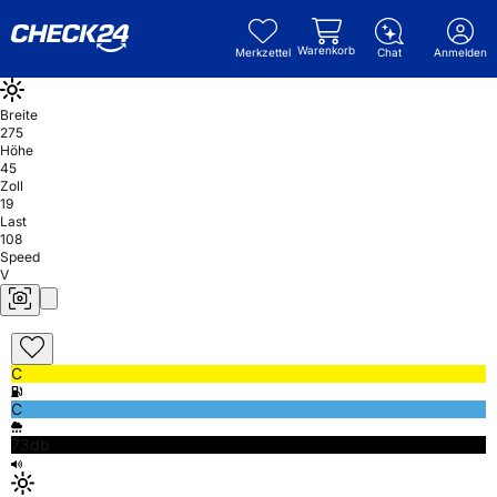
Warenkorb
Merkzettel
Chat
Anmelden
Breite
275
Höhe
45
Zoll
19
Last
108
Speed
V
C
C
73db