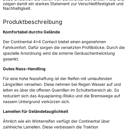
zeigen damit ein starkes Statement zur Verschleißfestigkeit und
Modellname
4X4 Contact
Nachhaltigkeit.
Fahrzeugart
PKW & SUV
Produktbeschreibung
Weitere Eigenschaften
Komfortabel durchs Gelände
Der Continental 4x4 Contact bietet einen angenehmen
Schlauchtyp
TL
Fahrkomfort. Dafür sorgen die versetzten Profilblöcke. Durch die
spezielle Anordnung wird die externe Geräuschentwicklung
Zustand
Neureifen
gesenkt.
Gutes Nass-Handling
M+S
Ja
Für eine hohe Nasshaftung ist der Reifen mit umlaufenden
Verstärkt
XL
Längsrillen versehen. Diese nehmen bei Regen Wasser auf und
leiten es über die offenen Querrillen im Schulterbereich ab. So
Felgenschutz
FR
reduziert sich das Aquaplaning-Risiko und die Bremswege auf
nassem Untergrund verkürzen sich.
Empfohlen für Porsche
N0
Lamellen für Geländetauglichkeit
EU Label
Ähnlich wie ein Winterreifen verfügt der Continental über
zahlreiche Lamellen. Diese verbessern die Traktion