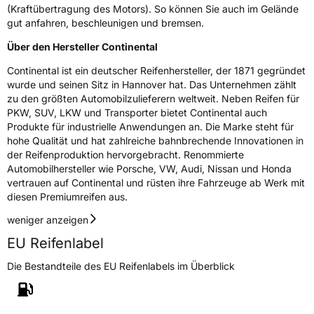
Effizienz
C
(Kraftübertragung des Motors). So können Sie auch im Gelände
gut anfahren, beschleunigen und bremsen.
Nasshaftung
C
Über den Hersteller Continental
Rollgeräusch (Klasse)
B
Continental ist ein deutscher Reifenhersteller, der 1871 gegründet
wurde und seinen Sitz in Hannover hat. Das Unternehmen zählt
zu den größten Automobilzulieferern weltweit. Neben Reifen für
Rollgeräusch (dB)
73
PKW, SUV, LKW und Transporter bietet Continental auch
Fahrzeugklasse
C1
Produkte für industrielle Anwendungen an. Die Marke steht für
hohe Qualität und hat zahlreiche bahnbrechende Innovationen in
der Reifenproduktion hervorgebracht. Renommierte
3PMSF / Schneeflockensymbol / Alpine-Symbol
Nein
Automobilhersteller wie Porsche, VW, Audi, Nissan und Honda
vertrauen auf Continental und rüsten ihre Fahrzeuge ab Werk mit
EPREL ID
2166407
diesen Premiumreifen aus.
Allgemeine Produktsicherheit (GPSR)
weniger anzeigen
EU Reifenlabel
Herstellerkontakt
Continental Reifen Deutschland GmbH
Continental-Plaza 1 30173 Hannover
Die Bestandteile des EU Reifenlabels im Überblick
Deutschland,
customerservice_tires@conti.de