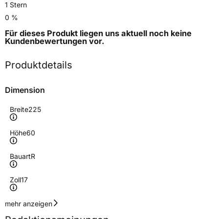
1 Stern
0 %
Für dieses Produkt liegen uns aktuell noch keine
Kundenbewertungen
vor.
Produktdetails
Dimension
Breite
225
Höhe
60
Bauart
R
Zoll
17
Geschwindigkeitsindex
H
mehr anzeigen