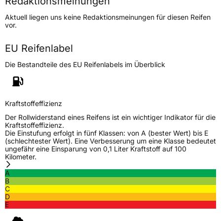
Redaktionsmeinungen
Lastindex
99
Aktuell liegen uns keine Redaktionsmeinungen für diesen Reifen
vor.
Höchstlast
775 kg
EU Reifenlabel
Generelle Merkmale
Die Bestandteile des EU Reifenlabels im Überblick
Fahrzeugtyp
SUV
Verwendung
Sommerreifen
Modellname
HD 668
Kraftstoffeffizienz
Fahrzeugart
PKW & SUV
Der Rollwiderstand eines Reifens ist ein wichtiger Indikator für die
Kraftstoffeffizienz.
Die Einstufung erfolgt in fünf Klassen: von A (bester Wert) bis E
(schlechtester Wert). Eine Verbesserung um eine Klasse bedeutet
Weitere Eigenschaften
ungefähr eine Einsparung von 0,1 Liter Kraftstoff auf 100
Kilometer.
Schlauchtyp
TL
A
B
Zustand
Neureifen
C
D
E
EU Label