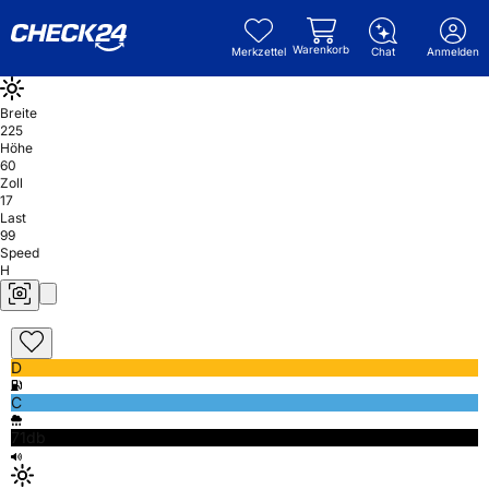
Warenkorb
Merkzettel
Chat
Anmelden
Breite
225
Höhe
60
Zoll
17
Last
99
Speed
H
D
C
71db