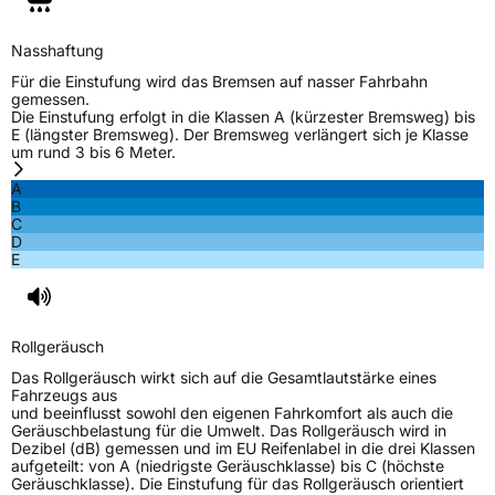
Effizienz
D
Nasshaftung
Für die Einstufung wird das Bremsen auf nasser Fahrbahn
Nasshaftung
C
gemessen.
Die Einstufung erfolgt in die Klassen A (kürzester Bremsweg) bis
E (längster Bremsweg). Der Bremsweg verlängert sich je Klasse
Rollgeräusch (Klasse)
B
um rund 3 bis 6 Meter.
A
Rollgeräusch (dB)
71
B
C
Fahrzeugklasse
C1
D
E
3PMSF / Schneeflockensymbol / Alpine-Symbol
Nein
EPREL ID
619937
Rollgeräusch
Das Rollgeräusch wirkt sich auf die Gesamtlautstärke eines
Allgemeine Produktsicherheit (GPSR)
Fahrzeugs aus
und beeinflusst sowohl den eigenen Fahrkomfort als auch die
Herstellerkontakt
Mid West Tyres Limited, Raheen Roundabout
Geräuschbelastung für die Umwelt. Das Rollgeräusch wird in
Raheen Limerick lreland,
Dezibel (dB) gemessen und im EU Reifenlabel in die drei Klassen
raheen@midwesttyres.ie
aufgeteilt: von A (niedrigste Geräuschklasse) bis C (höchste
Geräuschklasse). Die Einstufung für das Rollgeräusch orientiert