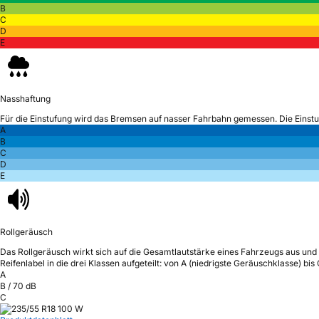
B
C
D
E
Nasshaftung
Für die Einstufung wird das Bremsen auf nasser Fahrbahn gemessen.
Die Einst
A
B
C
D
E
Rollgeräusch
Das Rollgeräusch wirkt sich auf die Gesamtlautstärke eines Fahrzeugs aus
und 
Reifenlabel in die drei Klassen aufgeteilt: von A (niedrigste Geräuschklasse) bi
A
B
/
70
dB
C