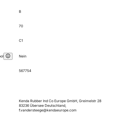
B
70
C1
ol
Nein
567754
Kenda Rubber Ind Co Europe GmbH, Greimelstr 28
83236 Übersee Deutschland,
f.vandersteege@kendaeurope.com