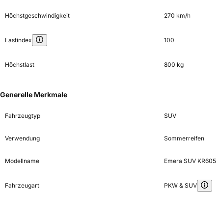
Höchstgeschwindigkeit
270 km/h
Lastindex
100
Höchstlast
800 kg
Generelle Merkmale
Fahrzeugtyp
SUV
Verwendung
Sommerreifen
Modellname
Emera SUV KR605
Fahrzeugart
PKW & SUV