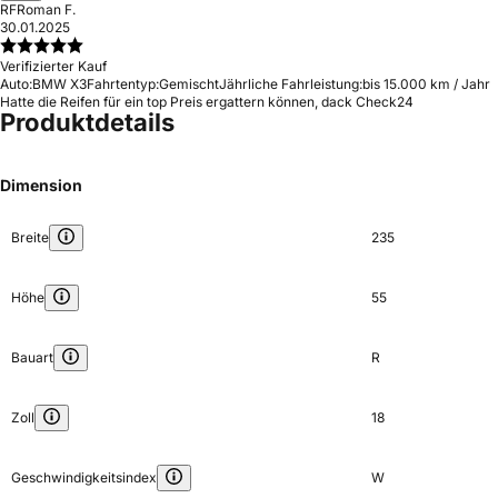
RF
Roman F.
30.01.2025
Verifizierter Kauf
Auto:
BMW X3
Fahrtentyp:
Gemischt
Jährliche Fahrleistung:
bis 15.000 km / Jahr
Hatte die Reifen für ein top Preis ergattern können, dack Check24
Produktdetails
Dimension
Breite
235
Höhe
55
Bauart
R
Zoll
18
Geschwindigkeitsindex
W