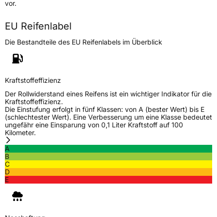
Lastindex
115
vor.
Höchstlast
1215 kg
EU Reifenlabel
Die Bestandteile des EU Reifenlabels im Überblick
Generelle Merkmale
Fahrzeugtyp
SUV
Verwendung
Sommerreifen
Kraftstoffeffizienz
Modellname
Catchfors AT
Der Rollwiderstand eines Reifens ist ein wichtiger Indikator für die
Kraftstoffeffizienz.
Fahrzeugart
PKW & SUV
Die Einstufung erfolgt in fünf Klassen: von A (bester Wert) bis E
(schlechtester Wert). Eine Verbesserung um eine Klasse bedeutet
ungefähr eine Einsparung von 0,1 Liter Kraftstoff auf 100
Kilometer.
Weitere Eigenschaften
A
Schlauchtyp
TL
B
C
D
Zustand
Neureifen
E
EU Label