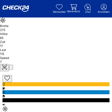
Warenkorb
Merkzettel
Chat
Anmelden
Breite
275
Höhe
65
Zoll
17
Last
115
Speed
T
D
B
72db