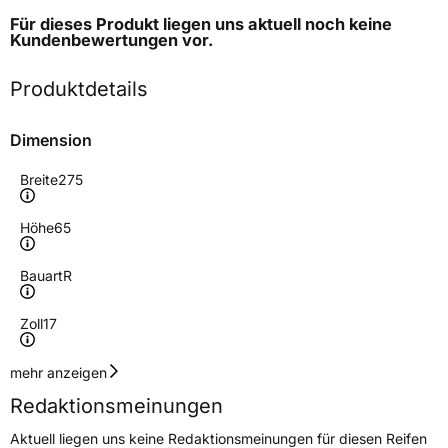
Für dieses Produkt liegen uns aktuell noch keine
Kundenbewertungen
vor.
Produktdetails
Dimension
Breite
275
Höhe
65
Bauart
R
Zoll
17
Geschwindigkeitsindex
T
mehr anzeigen
Redaktionsmeinungen
Höchstgeschwindigkeit
190 km/h
Aktuell liegen uns keine Redaktionsmeinungen für diesen Reifen