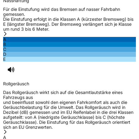
Nasshaftung
Effizienz
D
Für die Einstufung wird das Bremsen auf nasser Fahrbahn
gemessen.
Die Einstufung erfolgt in die Klassen A (kürzester Bremsweg) bis
Nasshaftung
B
E (längster Bremsweg). Der Bremsweg verlängert sich je Klasse
um rund 3 bis 6 Meter.
Rollgeräusch (Klasse)
B
A
B
C
Rollgeräusch (dB)
72
D
E
Fahrzeugklasse
C1
3PMSF / Schneeflockensymbol / Alpine-Symbol
Nein
Rollgeräusch
EPREL ID
458248
Das Rollgeräusch wirkt sich auf die Gesamtlautstärke eines
Fahrzeugs aus
Allgemeine Produktsicherheit (GPSR)
und beeinflusst sowohl den eigenen Fahrkomfort als auch die
Geräuschbelastung für die Umwelt. Das Rollgeräusch wird in
Dezibel (dB) gemessen und im EU Reifenlabel in die drei Klassen
Herstellerkontakt
LANVIGATOR, Qingdao China,
aufgeteilt: von A (niedrigste Geräuschklasse) bis C (höchste
www.haohuatire.com,
Geräuschklasse). Die Einstufung für das Rollgeräusch orientiert
miranda@haohuatire.com
sich an EU Grenzwerten.
Verantwortliche
corrado bergagna, Qingdao China,
A
in der EU
www.haohuatire.com,