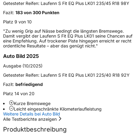
Verwendung
Sommerreifen
Getesteter Reifen:
Laufenn S Fit EQ Plus LK01 235/45 R18 98Y
Modellname
S Fit EQ Plus LK01
Fazit:
183 von 300 Punkten
Fahrzeugart
PKW & SUV
Platz 9 von 10
"Zu wenig Grip auf Nässe bedingt die längsten Bremswege.
Damit vergibt der Laufenn S Fit EQ Plus LK01 seine Chancen auf
Weitere Eigenschaften
eine Empfehlung. Auf trockener Piste hingegen erreicht er recht
ordentliche Resultate – aber das genügt nicht."
Schlauchtyp
TL
Auto Bild 2025
Zustand
Neureifen
Ausgabe (10/2025)
Getesteter Reifen:
Laufenn S Fit EQ Plus LK01 225/40 R18 92Y
Verstärkt
XL
Fazit:
befriedigend
Platz 14 von 20
EU Label
Kurze Bremswege
Leicht eingeschränkte Kilometerlaufleistung
Effizienz
C
Weitere Details bei Auto Bild
Alle Testberichte anzeigen
Nasshaftung
B
Produktbeschreibung