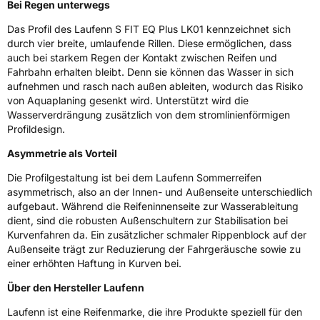
Rollgeräusch (Klasse)
B
Bei Regen unterwegs
Das Profil des Laufenn S FIT EQ Plus LK01 kennzeichnet sich
Rollgeräusch (dB)
72
durch vier breite, umlaufende Rillen. Diese ermöglichen, dass
auch bei starkem Regen der Kontakt zwischen Reifen und
Fahrzeugklasse
C1
Fahrbahn erhalten bleibt. Denn sie können das Wasser in sich
aufnehmen und rasch nach außen ableiten, wodurch das Risiko
3PMSF / Schneeflockensymbol / Alpine-Symbol
Nein
von Aquaplaning gesenkt wird. Unterstützt wird die
Wasserverdrängung zusätzlich von dem stromlinienförmigen
Eisgrip
Nein
Profildesign.
EPREL ID
526133
Asymmetrie als Vorteil
Die Profilgestaltung ist bei dem Laufenn Sommerreifen
Allgemeine Produktsicherheit (GPSR)
asymmetrisch, also an der Innen- und Außenseite unterschiedlich
aufgebaut. Während die Reifeninnenseite zur Wasserableitung
Herstellerkontakt
Hankook Tire Europe GmbH, Siemensstr. 14
D-63263 Neu-Isenburg Deutschland,
dient, sind die robusten Außenschultern zur Stabilisation bei
technik@hankookreifen.de
Kurvenfahren da. Ein zusätzlicher schmaler Rippenblock auf der
Außenseite trägt zur Reduzierung der Fahrgeräusche sowie zu
einer erhöhten Haftung in Kurven bei.
Über den Hersteller Laufenn
Laufenn ist eine Reifenmarke, die ihre Produkte speziell für den