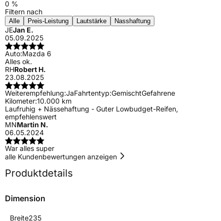
0 %
Filtern nach
Alle
Preis-Leistung
Lautstärke
Nasshaftung
JE
Jan E.
05.09.2025
Auto:
Mazda 6
Alles ok.
RH
Robert H.
23.08.2025
Weiterempfehlung:
Ja
Fahrtentyp:
Gemischt
Gefahrene
Kilometer:
10.000 km
Laufruhig + Nässehaftung - Guter Lowbudget-Reifen,
empfehlenswert
MN
Martin N.
06.05.2024
War alles super
alle Kundenbewertungen anzeigen
Produktdetails
Dimension
Breite
235