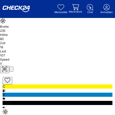
Warenkorb
Merkzettel
Chat
Anmelden
Breite
235
Höhe
60
Zoll
18
Last
107
Speed
V
C
B
72db