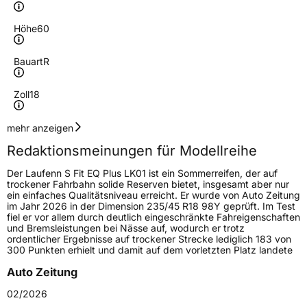
Höhe
60
Bauart
R
Zoll
18
Geschwindigkeitsindex
V
mehr anzeigen
Redaktionsmeinungen für Modellreihe
Höchstgeschwindigkeit
240 km/h
Der Laufenn S Fit EQ Plus LK01 ist ein Sommerreifen, der auf
Lastindex
107
trockener Fahrbahn solide Reserven bietet, insgesamt aber nur
ein einfaches Qualitätsniveau erreicht. Er wurde von Auto Zeitung
im Jahr 2026 in der Dimension 235/45 R18 98Y geprüft. Im Test
Höchstlast
975 kg
fiel er vor allem durch deutlich eingeschränkte Fahreigenschaften
und Bremsleistungen bei Nässe auf, wodurch er trotz
Gewicht (in kg)
12,95 kg
ordentlicher Ergebnisse auf trockener Strecke lediglich 183 von
300 Punkten erhielt und damit auf dem vorletzten Platz landete
Generelle Merkmale
Auto Zeitung
Fahrzeugtyp
SUV
02/2026