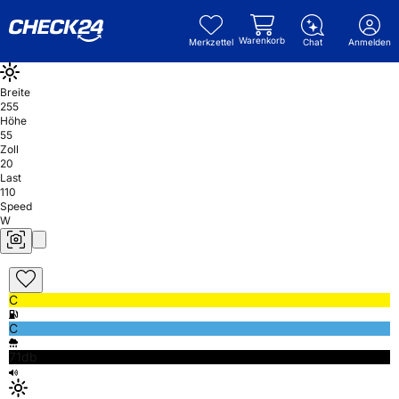
Warenkorb
Merkzettel
Chat
Anmelden
Breite
255
Höhe
55
Zoll
20
Last
110
Speed
W
C
C
71db