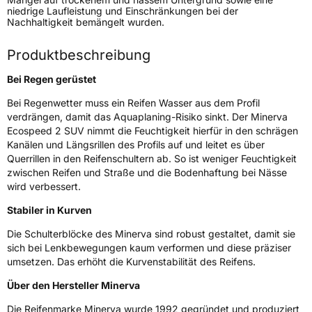
niedrige Laufleistung und Einschränkungen bei der
Fahrzeugart
PKW & SUV
Nachhaltigkeit bemängelt wurden.
Produktbeschreibung
Weitere Eigenschaften
Bei Regen gerüstet
Schlauchtyp
TL
Bei Regenwetter muss ein Reifen Wasser aus dem Profil
verdrängen, damit das Aquaplaning-Risiko sinkt. Der Minerva
Zustand
Neureifen
Ecospeed 2 SUV nimmt die Feuchtigkeit hierfür in den schrägen
Kanälen und Längsrillen des Profils auf und leitet es über
Verstärkt
XL
Querrillen in den Reifenschultern ab. So ist weniger Feuchtigkeit
zwischen Reifen und Straße und die Bodenhaftung bei Nässe
wird verbessert.
EU Label
Stabiler in Kurven
Effizienz
C
Die Schulterblöcke des Minerva sind robust gestaltet, damit sie
sich bei Lenkbewegungen kaum verformen und diese präziser
Nasshaftung
C
umsetzen. Das erhöht die Kurvenstabilität des Reifens.
Über den Hersteller Minerva
Rollgeräusch (Klasse)
B
Die Reifenmarke Minerva wurde 1992 gegründet und produziert