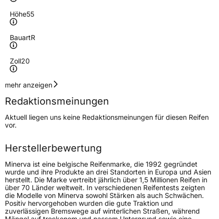
Höhe
55
Bauart
R
Zoll
20
Geschwindigkeitsindex
W
mehr anzeigen
Redaktionsmeinungen
Höchstgeschwindigkeit
270 km/h
Aktuell liegen uns keine Redaktionsmeinungen für diesen Reifen
Lastindex
110
vor.
Höchstlast
1060 kg
Herstellerbewertung
Minerva ist eine belgische Reifenmarke, die 1992 gegründet
Generelle Merkmale
wurde und ihre Produkte an drei Standorten in Europa und Asien
herstellt. Die Marke vertreibt jährlich über 1,5 Millionen Reifen in
Fahrzeugtyp
SUV
über 70 Länder weltweit. In verschiedenen Reifentests zeigten
die Modelle von Minerva sowohl Stärken als auch Schwächen.
Verwendung
Sommerreifen
Positiv hervorgehoben wurden die gute Traktion und
zuverlässigen Bremswege auf winterlichen Straßen, während
Modellname
EcoSpeed 2 SUV
Mängel auf trockenem und nassem Untergrund sowie eine