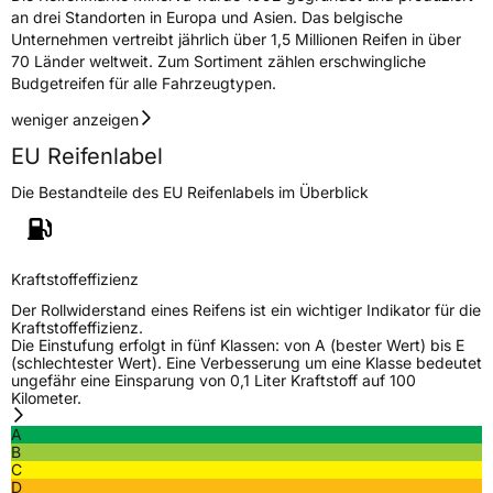
Rollgeräusch (dB)
71
an drei Standorten in Europa und Asien. Das belgische
Unternehmen vertreibt jährlich über 1,5 Millionen Reifen in über
Fahrzeugklasse
C1
70 Länder weltweit. Zum Sortiment zählen erschwingliche
Budgetreifen für alle Fahrzeugtypen.
3PMSF / Schneeflockensymbol / Alpine-Symbol
Nein
weniger anzeigen
Eisgrip
Nein
EU Reifenlabel
EPREL ID
517836
Die Bestandteile des EU Reifenlabels im Überblick
Allgemeine Produktsicherheit (GPSR)
Herstellerkontakt
Deldo Autobanden NV, Essensteenweg 113
Kraftstoffeffizienz
2930 Brasschaat, compliance@deldo.com
Der Rollwiderstand eines Reifens ist ein wichtiger Indikator für die
Kraftstoffeffizienz.
Die Einstufung erfolgt in fünf Klassen: von A (bester Wert) bis E
(schlechtester Wert). Eine Verbesserung um eine Klasse bedeutet
ungefähr eine Einsparung von 0,1 Liter Kraftstoff auf 100
Kilometer.
A
B
C
D