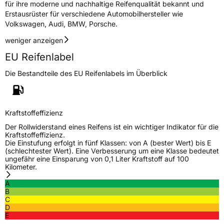
für ihre moderne und nachhaltige Reifenqualität bekannt und
Eisgrip
Nein
Erstausrüster für verschiedene Automobilhersteller wie
Volkswagen, Audi, BMW, Porsche.
EPREL ID
432716
weniger anzeigen
Allgemeine Produktsicherheit (GPSR)
EU Reifenlabel
Herstellerkontakt
NEXEN TIRE EUROPE s.r.o., Lise-Meitner-
Strasse 1 65779 Kelkheim Deutschland,
Die Bestandteile des EU Reifenlabels im Überblick
marketing.nte@nexentire.com
Kraftstoffeffizienz
Der Rollwiderstand eines Reifens ist ein wichtiger Indikator für die
Kraftstoffeffizienz.
Die Einstufung erfolgt in fünf Klassen: von A (bester Wert) bis E
(schlechtester Wert). Eine Verbesserung um eine Klasse bedeutet
ungefähr eine Einsparung von 0,1 Liter Kraftstoff auf 100
Kilometer.
A
B
C
D
E