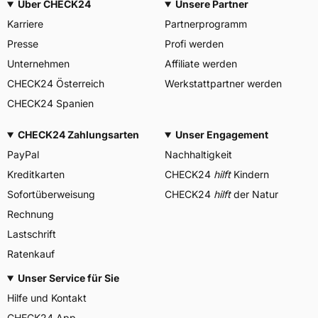
Über CHECK24
Unsere Partner
Karriere
Partnerprogramm
Presse
Profi werden
Unternehmen
Affiliate werden
CHECK24 Österreich
Werkstattpartner werden
CHECK24 Spanien
CHECK24 Zahlungsarten
Unser Engagement
PayPal
Nachhaltigkeit
Kreditkarten
CHECK24
hilft
Kindern
Sofortüberweisung
CHECK24
hilft
der Natur
Rechnung
Lastschrift
Ratenkauf
Unser Service für Sie
Hilfe und Kontakt
CHECK24 App