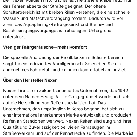
Schlauchtyp
TL
das Fahren abseits der Straße geeignet. Der offene
Schulterbereich ist mit breiten Rillen versehen, die eine schnelle
Wasser- und Matschverdrängung fördern. Dadurch wird vor
Zustand
Neureifen
allem das Aquaplaning-Risiko gesenkt und Brems- und
Beschleunigungsvorgänge auf rutschigem Untergrund
M+S
Ja
unterstützt.
Weniger Fahrgeräusche – mehr Komfort
EU Label
Die spezielle Anordnung der Profilblöcke im Schulterbereich
Effizienz
B
sorgt für ein reduziertes Abrollgeräusch. So erleben Sie ein
angenehmes Fahrgefühl und kommen komfortabel an Ihr Ziel.
Nasshaftung
C
Über den Hersteller Nexen
Rollgeräusch (Klasse)
B
Nexen Tire ist ein zukunftsorientiertes Unternehmen, das 1942
unter dem Namen Heung-A Tire Co. gegründet wurde und sich
auf die Herstellung von Reifen spezialisiert hat. Das
Rollgeräusch (dB)
72
Unternehmen, das ursprünglich in Korea begann, hat sich zu
Fahrzeugklasse
C1
einer international anerkannten Marke entwickelt und produziert
Reifen an Standorten weltweit. Nexen Reifen sind aufgrund ihrer
Qualität und Zuverlässigkeit bei vielen Fahrzeugen im
3PMSF / Schneeflockensymbol / Alpine-Symbol
Nein
Straßenverkehr und auf der Rennstrecke zu finden. Die Marke ist