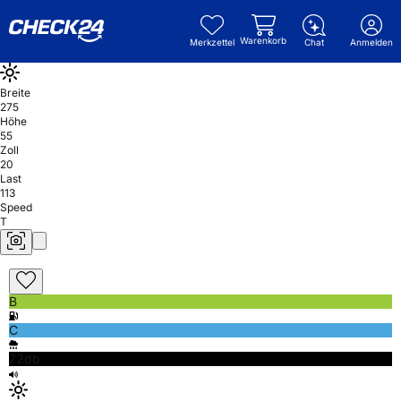
Warenkorb
Merkzettel
Chat
Anmelden
Breite
275
Höhe
55
Zoll
20
Last
113
Speed
T
B
C
72db