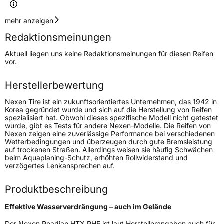
Geschwindigkeitsindex
T
mehr anzeigen
Redaktionsmeinungen
Höchstgeschwindigkeit
190 km/h
Aktuell liegen uns keine Redaktionsmeinungen für diesen Reifen
Lastindex
113
vor.
Höchstlast
1150 kg
Herstellerbewertung
Gewicht (in kg)
15,77 kg
Nexen Tire ist ein zukunftsorientiertes Unternehmen, das 1942 in
Korea gegründet wurde und sich auf die Herstellung von Reifen
spezialisiert hat. Obwohl dieses spezifische Modell nicht getestet
Generelle Merkmale
wurde, gibt es Tests für andere Nexen-Modelle. Die Reifen von
Nexen zeigen eine zuverlässige Performance bei verschiedenen
Fahrzeugtyp
SUV
Wetterbedingungen und überzeugen durch gute Bremsleistung
auf trockenen Straßen. Allerdings weisen sie häufig Schwächen
Verwendung
Sommerreifen
beim Aquaplaning-Schutz, erhöhten Rollwiderstand und
verzögertes Lenkansprechen auf.
Modellname
Roadian HTX RH5
Fahrzeugart
PKW & SUV
Produktbeschreibung
Effektive Wasserverdrängung – auch im Gelände
Weitere Eigenschaften
Der Nexen Roadian HTX RH5 ist laut Herstellerangaben auch für