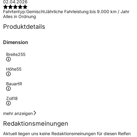
02.04.2026
Fahrtentyp:
Gemischt
Jährliche Fahrleistung:
bis 9.000 km / Jahr
Alles in Ordnung
Produktdetails
Dimension
Breite
255
Höhe
55
Bauart
R
Zoll
18
Geschwindigkeitsindex
V
mehr anzeigen
Redaktionsmeinungen
Höchstgeschwindigkeit
240 km/h
Aktuell liegen uns keine Redaktionsmeinungen für diesen Reifen
Lastindex
109