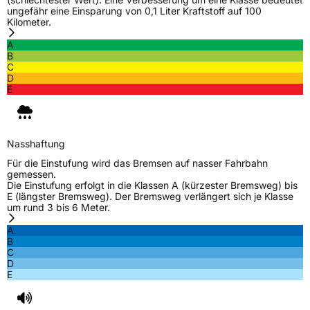
ungefähr eine Einsparung von 0,1 Liter Kraftstoff auf 100
EU Label
Kilometer.
A
Effizienz
B
B
C
D
Nasshaftung
B
E
Rollgeräusch (Klasse)
B
Nasshaftung
Rollgeräusch (dB)
71
Für die Einstufung wird das Bremsen auf nasser Fahrbahn
Fahrzeugklasse
C1
gemessen.
Die Einstufung erfolgt in die Klassen A (kürzester Bremsweg) bis
E (längster Bremsweg). Der Bremsweg verlängert sich je Klasse
EPREL ID
499834
um rund 3 bis 6 Meter.
Allgemeine Produktsicherheit (GPSR)
A
B
C
Herstellerkontakt
AKO International B.V., Weegschaalstraat 3
D
5632CW Eindhoven Niederlande,
E
label@petlas.com.tr