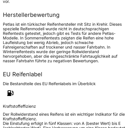
vor.
Höchstlast
1030 kg
Herstellerbewertung
Petlas ist ein türkischer Reifenhersteller mit Sitz in Krehir. Dieses
Generelle Merkmale
spezielle Reifenmodell wurde nicht in deutschsprachigen
Reifentests getestet, jedoch gibt es Tests für andere Petlas-
Fahrzeugtyp
SUV
Modelle. In Sommerreifentests zeigten die Reifen eine hohe
Laufleistung bei wenig Abrieb, jedoch schwache
Verwendung
Sommerreifen
Fahreigenschaften auf trockener und nasser Fahrbahn. In
Winterreifentests wurde der geringe Rollwiderstand
Modellname
Explero PT 431
hervorgehoben, aber die eingeschränkte Fahrtauglichkeit auf
nasser Fahrbahn führte zu negativen Bewertungen.
Fahrzeugart
PKW & SUV
EU Reifenlabel
Weitere Eigenschaften
Die Bestandteile des EU Reifenlabels im Überblick
Schlauchtyp
TL
Zustand
Neureifen
Kraftstoffeffizienz
Der Rollwiderstand eines Reifens ist ein wichtiger Indikator für die
Verstärkt
XL
Kraftstoffeffizienz.
Die Einstufung erfolgt in fünf Klassen: von A (bester Wert) bis E
(schlechtester Wert). Eine Verbesserung um eine Klasse bedeutet