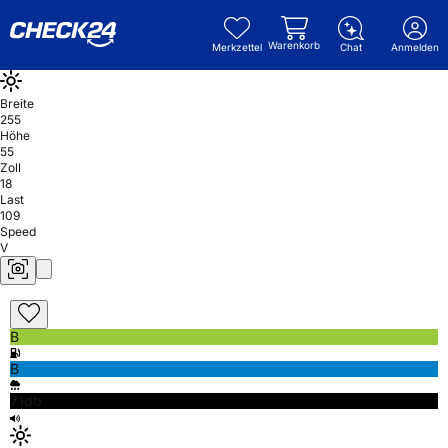
Warenkorb
Merkzettel
Chat
Anmelden
Breite
255
Höhe
55
Zoll
18
Last
109
Speed
V
B
B
71db