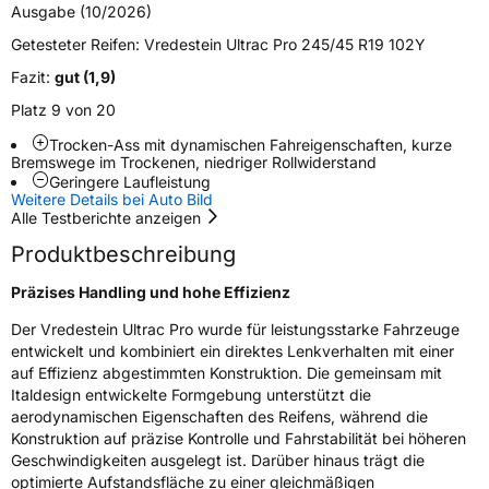
Ausgabe (10/2026)
Felgenschutz
FP
Getesteter Reifen:
Vredestein Ultrac Pro 245/45 R19 102Y
Fazit:
gut (1,9)
EU Label
Platz 9 von 20
Effizienz
C
Trocken-Ass mit dynamischen Fahreigenschaften, kurze
Bremswege im Trockenen, niedriger Rollwiderstand
Nasshaftung
A
Geringere Laufleistung
Weitere Details bei Auto Bild
Alle Testberichte anzeigen
Rollgeräusch (Klasse)
B
Produktbeschreibung
Rollgeräusch (dB)
72
Präzises Handling und hohe Effizienz
Fahrzeugklasse
C1
Der Vredestein Ultrac Pro wurde für leistungsstarke Fahrzeuge
entwickelt und kombiniert ein direktes Lenkverhalten mit einer
3PMSF / Schneeflockensymbol / Alpine-Symbol
Nein
auf Effizienz abgestimmten Konstruktion. Die gemeinsam mit
Italdesign entwickelte Formgebung unterstützt die
aerodynamischen Eigenschaften des Reifens, während die
EPREL ID
1823873
Konstruktion auf präzise Kontrolle und Fahrstabilität bei höheren
Geschwindigkeiten ausgelegt ist. Darüber hinaus trägt die
Allgemeine Produktsicherheit (GPSR)
optimierte Aufstandsfläche zu einer gleichmäßigen