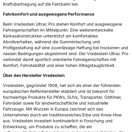
Kraftübertragung auf die Fahrbahn bei.
Herstellerkontakt
Apollo Tyres NL B.V., Ir. E.L.C. Schiffstraat
370 7547 RD Enschede Niederlande,
Fahrkomfort und ausgewogene Performance
www.apollotyres.com
Beim Vredestein Ultrac Pro stehen Komfort und ausgewogene
Fahreigenschaften im Mittelpunkt. Eine weiterentwickelte
Karkasskonstruktion unterstützt ein komfortables
Abrollverhalten, während die Gummimischung und
Profilgestaltung auf eine zuverlässige Haftung bei trockenen und
nassen Bedingungen abgestimmt sind. Der Vredestein Ultrac Pro
verbindet damit sportlich orientierte Fahreigenschaften mit
Komfort, Fahrstabilität und einer hohen Alltagstauglichkeit.
Über den Hersteller Vredestein
Vredestein, gegründet 1908, hat sich als einer der führenden
europäischen Reifenhersteller etabliert und ist bekannt für
hochwertige Produkte für PKWs, SUVs, Transporter, Oldtimer,
Fahrräder sowie für landwirtschaftliche und industrielle
Fahrzeuge. Mit Wurzeln in Europa zeichnet sich das
Unternehmen durch ein traditionsreiches Erbe und Know-How
aus. Vredestein investiert kontinuierlich in Forschung und
Entwicklung, um Produkte zu schaffen, die ein