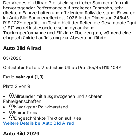
Der Vredestein Ultrac Pro ist ein sportlicher Sommerreifen mit
Lastindex
110
hervorragender Performance auf trockener Fahrbahn, sehr
direktem Fahrverhalten und effizientem Rollwiderstand. Er wurde
im Auto Bild Sommerreifentest 2026 in der Dimension 245/45
Höchstlast
1060 kg
R19 102Y geprüft. Im Test erhielt der Reifen die Gesamtnote "gut
(1,9)" wobei insbesondere seine dynamische
Gewicht (in kg)
19,286 kg
Trockenperformance und Effizienz überzeugten, während eine
eingeschränkte Laufleistung zur Abwertung führte.
Generelle Merkmale
Auto Bild Allrad
Fahrzeugtyp
SUV
03/2026
Verwendung
Sommerreifen
Getesteter Reifen:
Vredestein Ultrac Pro 255/45 R19 104Y
Modellname
Ultrac Pro
Fazit:
sehr gut (1,3)
Fahrzeugart
PKW & SUV
Platz 2 von 9
Allrounder mit ausgewogenen und sicheren
Fahreigenschaften
Weitere Eigenschaften
Niedrigster Rollwiderstand
Fairer Preis
Zustand
Neureifen
Eingeschränkte Traktion auf Kies
Weitere Details bei Auto Bild Allrad
Verstärkt
XL
Auto Bild 2026