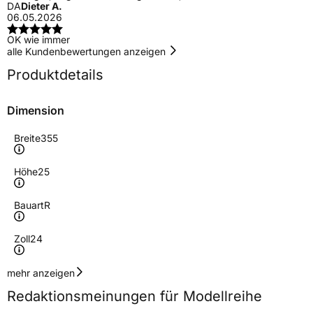
DA
Dieter A.
06.05.2026
OK wie immer
alle Kundenbewertungen anzeigen
Produktdetails
Dimension
Breite
355
Höhe
25
Bauart
R
Zoll
24
Geschwindigkeitsindex
Y
mehr anzeigen
Redaktionsmeinungen für Modellreihe
Höchstgeschwindigkeit
300 km/h