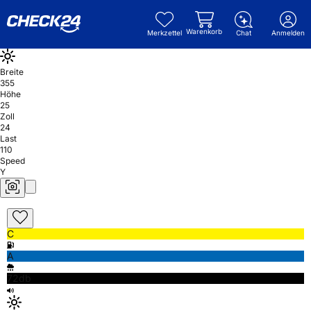
Warenkorb
Merkzettel
Chat
Anmelden
Breite
355
Höhe
25
Zoll
24
Last
110
Speed
Y
C
A
72db