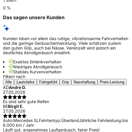
1 Stern
0 %
Das sagen unsere Kunden
Kunden loben vor allem das ruhige, vibrationsarme Fahrverhalten
und die geringe Geräuschentwicklung. Viele schätzen zudem
den guten Grip, auch bei Nässe. Vereinzelt wird jedoch ein
deutliches Abrollgeräusch erwähnt.
Exaktes Einlenkverhalten
Niedriges Abrollgeräusch
Stabiles Kurvenverhalten
Filtern nach
Alle
Lautstärke
Fahrgefühl
Grip
Nasshaftung
Preis-Leistung
AD
Andre D.
27.05.2026
Es sind sehr gute Reifen
BE
Birgit E.
27.05.2026
Auto:
Mercedes SL
Fahrtentyp:
Überland
Jährliche Fahrleistung:
bis
6.000 km / Jahr
Läuft gut, angenehmes Laufgeräusch, fairer Preis!