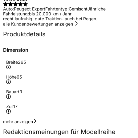
Auto:
Peugeot Expert
Fahrtentyp:
Gemischt
Jährliche
Fahrleistung:
bis 20.000 km / Jahr
recht laufruhig, gute Traktion- auch bei Regen.
alle Kundenbewertungen anzeigen
Produktdetails
Dimension
Breite
265
Höhe
65
Bauart
R
Zoll
17
Geschwindigkeitsindex
T
mehr anzeigen
Redaktionsmeinungen für Modellreihe
Höchstgeschwindigkeit
190 km/h