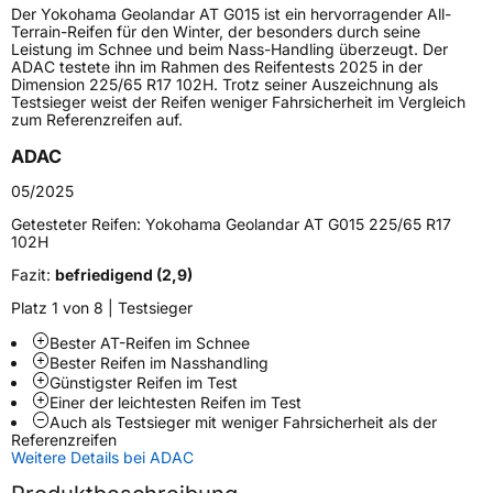
Der Yokohama Geolandar AT G015 ist ein hervorragender All-
Lastindex
110
Terrain-Reifen für den Winter, der besonders durch seine
Leistung im Schnee und beim Nass-Handling überzeugt. Der
ADAC testete ihn im Rahmen des Reifentests 2025 in der
Höchstlast
1060 kg
Dimension 225/65 R17 102H. Trotz seiner Auszeichnung als
Testsieger weist der Reifen weniger Fahrsicherheit im Vergleich
zum Referenzreifen auf.
Generelle Merkmale
ADAC
Fahrzeugtyp
SUV
05/2025
Verwendung
Sommerreifen
Getesteter Reifen:
Yokohama Geolandar AT G015 225/65 R17
Modellname
Geolandar AT G015
102H
Fahrzeugart
PKW & SUV
Fazit:
befriedigend (2,9)
Platz 1 von 8 | Testsieger
Weitere Eigenschaften
Bester AT-Reifen im Schnee
Bester Reifen im Nasshandling
Schlauchtyp
TL
Günstigster Reifen im Test
Einer der leichtesten Reifen im Test
Auch als Testsieger mit weniger Fahrsicherheit als der
Zustand
Neureifen
Referenzreifen
Weitere Details bei ADAC
Offroad
Ja