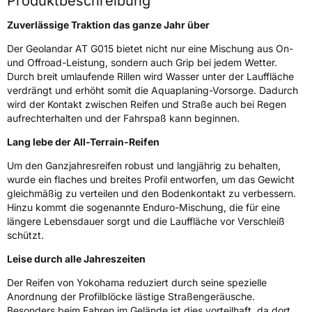
Produktbeschreibung
Zuverlässige Traktion das ganze Jahr über
EU Label
Der Geolandar AT G015 bietet nicht nur eine Mischung aus On-
Effizienz
E
und Offroad-Leistung, sondern auch Grip bei jedem Wetter.
Durch breit umlaufende Rillen wird Wasser unter der Lauffläche
verdrängt und erhöht somit die Aquaplaning-Vorsorge. Dadurch
Nasshaftung
C
wird der Kontakt zwischen Reifen und Straße auch bei Regen
aufrechterhalten und der Fahrspaß kann beginnen.
Rollgeräusch (Klasse)
B
Lang lebe der All-Terrain-Reifen
Rollgeräusch (dB)
72
Um den Ganzjahresreifen robust und langjährig zu behalten,
wurde ein flaches und breites Profil entworfen, um das Gewicht
Fahrzeugklasse
C1
gleichmäßig zu verteilen und den Bodenkontakt zu verbessern.
Hinzu kommt die sogenannte Enduro-Mischung, die für eine
EPREL ID
630612
längere Lebensdauer sorgt und die Lauffläche vor Verschleiß
schützt.
Allgemeine Produktsicherheit (GPSR)
Leise durch alle Jahreszeiten
Herstellerkontakt
Yokohama Europe GmbH, Monschauer Str.
Der Reifen von Yokohama reduziert durch seine spezielle
12 40549 Düsseldorf, Deutschland,
www.yokohama.eu
Anordnung der Profilblöcke lästige Straßengeräusche.
Besonders beim Fahren im Gelände ist dies vorteilhaft, da dort