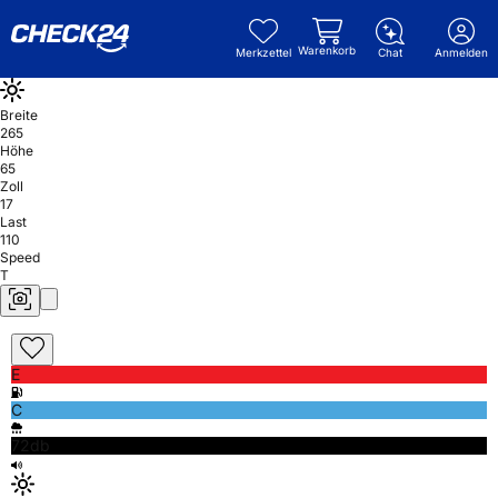
Warenkorb
Merkzettel
Chat
Anmelden
Breite
265
Höhe
65
Zoll
17
Last
110
Speed
T
E
C
72db