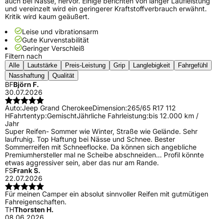
auch bei Nässe, hervor. Einige berichten von langer Laufleistung
und vereinzelt wird ein geringerer Kraftstoffverbrauch erwähnt.
Kritik wird kaum geäußert.
Leise und vibrationsarm
Gute Kurvenstabilität
Geringer Verschleiß
Filtern nach
Alle
Lautstärke
Preis-Leistung
Grip
Langlebigkeit
Fahrgefühl
Nasshaftung
Qualität
BF
Björn F.
30.07.2026
Auto:
Jeep Grand Cherokee
Dimension:
265/65 R17 112
H
Fahrtentyp:
Gemischt
Jährliche Fahrleistung:
bis 12.000 km /
Jahr
Super Reifen- Sommer wie Winter, Straße wie Gelände. Sehr
laufruhig. Top Haftung bei Nässe und Schnee. Bester
Sommerreifen mit Schneeflocke. Da können sich angebliche
Premiumhersteller mal ne Scheibe abschneiden... Profil könnte
etwas aggressiver sein, aber das nur am Rande.
FS
Frank S.
22.07.2026
Für meinen Camper ein absolut sinnvoller Reifen mit gutmütigen
Fahreigenschaften.
TH
Thorsten H.
08.06.2026