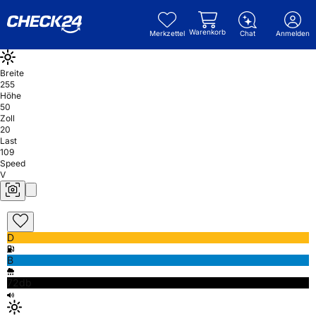
Warenkorb
Merkzettel
Chat
Anmelden
Breite
255
Höhe
50
Zoll
20
Last
109
Speed
V
D
B
72db