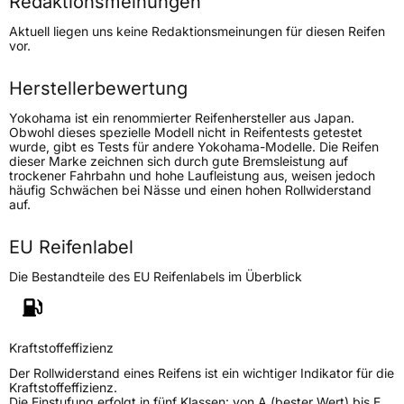
Redaktionsmeinungen
Höchstgeschwindigkeit
240 km/h
Aktuell liegen uns keine Redaktionsmeinungen für diesen Reifen
Lastindex
109
vor.
Höchstlast
1030 kg
Herstellerbewertung
Gewicht (in kg)
15,2 kg
Yokohama ist ein renommierter Reifenhersteller aus Japan.
Obwohl dieses spezielle Modell nicht in Reifentests getestet
wurde, gibt es Tests für andere Yokohama-Modelle. Die Reifen
Generelle Merkmale
dieser Marke zeichnen sich durch gute Bremsleistung auf
trockener Fahrbahn und hohe Laufleistung aus, weisen jedoch
Fahrzeugtyp
SUV
häufig Schwächen bei Nässe und einen hohen Rollwiderstand
auf.
Verwendung
Sommerreifen
Modellname
Parada Spec X
EU Reifenlabel
Fahrzeugart
PKW & SUV
Die Bestandteile des EU Reifenlabels im Überblick
Weitere Eigenschaften
Kraftstoffeffizienz
Schlauchtyp
TL
Der Rollwiderstand eines Reifens ist ein wichtiger Indikator für die
Kraftstoffeffizienz.
Zustand
Neureifen
Die Einstufung erfolgt in fünf Klassen: von A (bester Wert) bis E