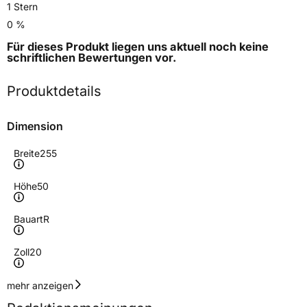
1 Stern
0 %
Für dieses Produkt liegen uns aktuell noch keine
schriftlichen Bewertungen
vor.
Produktdetails
Dimension
Breite
255
Höhe
50
Bauart
R
Zoll
20
Geschwindigkeitsindex
V
mehr anzeigen