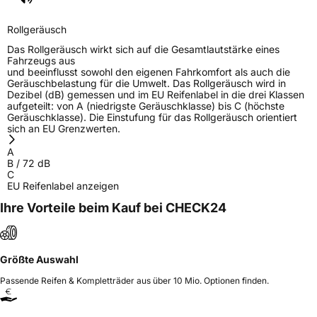
Allgemeine Produktsicherheit (GPSR)
Rollgeräusch
Herstellerkontakt
Yokohama Europe GmbH, Monschauer Str.
12 40549 Düsseldorf, Deutschland,
Das Rollgeräusch wirkt sich auf die Gesamtlautstärke eines
www.yokohama.eu
Fahrzeugs aus
und beeinflusst sowohl den eigenen Fahrkomfort als auch die
Geräuschbelastung für die Umwelt. Das Rollgeräusch wird in
Dezibel (dB) gemessen und im EU Reifenlabel in die drei Klassen
aufgeteilt: von A (niedrigste Geräuschklasse) bis C (höchste
Geräuschklasse). Die Einstufung für das Rollgeräusch orientiert
sich an EU Grenzwerten.
A
B
/
72
dB
C
EU Reifenlabel anzeigen
Ihre Vorteile beim Kauf bei CHECK24
Größte Auswahl
Passende Reifen & Kompletträder aus über 10 Mio. Optionen finden.