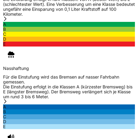
(schlechtester Wert). Eine Verbesserung um eine Klasse bedeutet
ungefähr eine Einsparung von 0,1 Liter Kraftstoff auf 100
Verstärkt
XL
Kilometer.
A
B
EU Label
C
D
Effizienz
D
E
Nasshaftung
B
Nasshaftung
Rollgeräusch (Klasse)
B
Für die Einstufung wird das Bremsen auf nasser Fahrbahn
gemessen.
Die Einstufung erfolgt in die Klassen A (kürzester Bremsweg) bis
Rollgeräusch (dB)
72
E (längster Bremsweg). Der Bremsweg verlängert sich je Klasse
um rund 3 bis 6 Meter.
Fahrzeugklasse
C1
A
B
3PMSF / Schneeflockensymbol / Alpine-Symbol
Nein
C
D
E
EPREL ID
639112