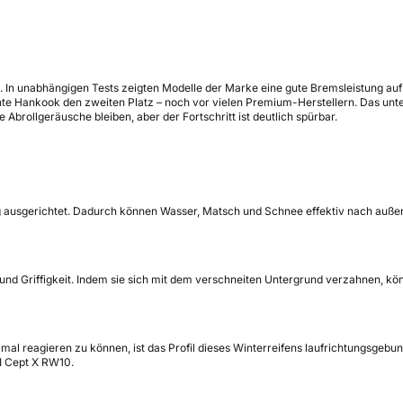
g. In unabhängigen Tests zeigten Modelle der Marke eine gute Bremsleistung a
 Hankook den zweiten Platz – noch vor vielen Premium-Herstellern. Das unters
Abrollgeräusche bleiben, aber der Fortschritt ist deutlich spürbar.
g ausgerichtet. Dadurch können Wasser, Matsch und Schnee effektiv nach außen 
und Griffigkeit. Indem sie sich mit dem verschneiten Untergrund verzahnen, k
al reagieren zu können, ist das Profil dieses Winterreifens laufrichtungsgebu
 I Cept X RW10.