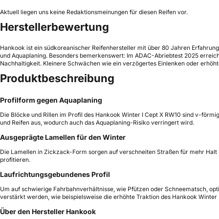
Aktuell liegen uns keine Redaktionsmeinungen für diesen Reifen vor.
Herstellerbewertung
Hankook ist ein südkoreanischer Reifenhersteller mit über 80 Jahren Erfahrun
und Aquaplaning. Besonders bemerkenswert: Im ADAC-Abriebtest 2025 erreichte
Nachhaltigkeit. Kleinere Schwächen wie ein verzögertes Einlenken oder erhöhte 
Produktbeschreibung
Profilform gegen Aquaplaning
Die Blöcke und Rillen im Profil des Hankook Winter I Cept X RW10 sind v-förmi
und Reifen aus, wodurch auch das Aquaplaning-Risiko verringert wird.
Ausgeprägte Lamellen für den Winter
Die Lamellen in Zickzack-Form sorgen auf verschneiten Straßen für mehr Halt 
profitieren.
Laufrichtungsgebundenes Profil
Um auf schwierige Fahrbahnverhältnisse, wie Pfützen oder Schneematsch, optim
verstärkt werden, wie beispielsweise die erhöhte Traktion des Hankook Winter
Über den Hersteller Hankook