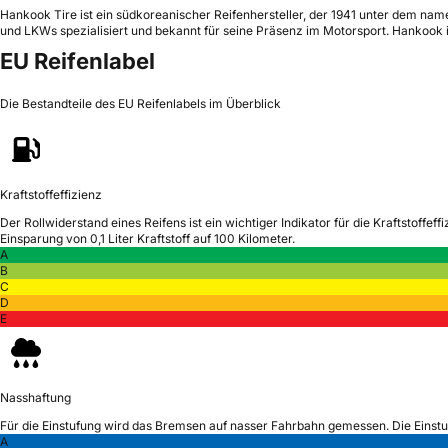
Hankook Tire ist ein südkoreanischer Reifenhersteller, der 1941 unter dem nam
und LKWs spezialisiert und bekannt für seine Präsenz im Motorsport. Hankook 
EU Reifenlabel
Die Bestandteile des EU Reifenlabels im Überblick
Kraftstoffeffizienz
Der Rollwiderstand eines Reifens ist ein wichtiger Indikator für die Kraftstoffeffi
Einsparung von 0,1 Liter Kraftstoff auf 100 Kilometer.
A
B
C
D
E
Nasshaftung
Für die Einstufung wird das Bremsen auf nasser Fahrbahn gemessen.
Die Einst
A