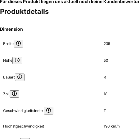
Für dieses Produkt liegen uns aktuell noch keine Kundenbewert
Produktdetails
Dimension
Breite
235
Höhe
50
Bauart
R
Zoll
18
Geschwindigkeitsindex
T
Höchstgeschwindigkeit
190 km/h