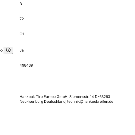
B
72
C1
ol
Ja
498439
Hankook Tire Europe GmbH, Siemensstr. 14 D-63263
Neu-Isenburg Deutschland, technik@hankookreifen.de