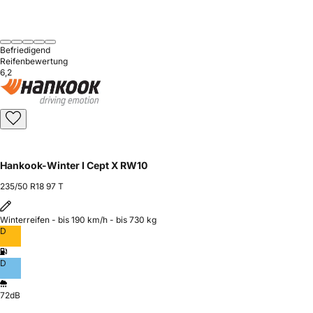
Befriedigend
Reifenbewertung
6,2
Hankook-Winter I Cept X RW10
235/50 R18 97 T
Winterreifen - bis 190 km/h - bis 730 kg
D
D
72dB