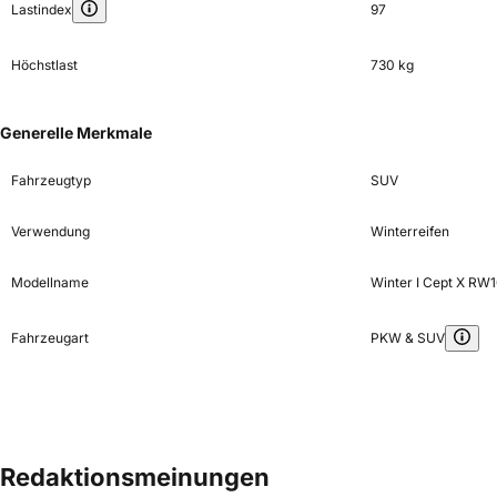
Lastindex
97
Höchstlast
730 kg
Generelle Merkmale
Fahrzeugtyp
SUV
Verwendung
Winterreifen
Modellname
Winter I Cept X RW
Fahrzeugart
PKW & SUV
Redaktionsmeinungen