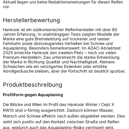
Aktuell liegen uns keine Redaktionsmeinungen für diesen Reifen
Lastindex
111
vor.
Höchstlast
1090 kg
Herstellerbewertung
Hankook ist ein südkoreanischer Reifenhersteller mit über 80
Generelle Merkmale
Jahren Erfahrung. In unabhängigen Tests zeigten Modelle der
Marke eine gute Bremsleistung auf trockener und nasser
Fahrzeugtyp
SUV
Fahrbahn sowie überzeugendes Verhalten bei Schnee und
Aquaplaning. Besonders bemerkenswert: Im ADAC-Abriebtest
Verwendung
Winterreifen
2025 erreichte Hankook den zweiten Platz – noch vor vielen
Premium-Herstellern. Das unterstreicht die starke Entwicklung
Modellname
Winter I Cept X RW10
der Marke in Richtung Qualität und Nachhaltigkeit. Kleinere
Schwächen wie ein verzögertes Einlenken oder erhöhte
Fahrzeugart
PKW & SUV
Abrollgeräusche bleiben, aber der Fortschritt ist deutlich spürbar.
Produktbeschreibung
Weitere Eigenschaften
Profilform gegen Aquaplaning
Schlauchtyp
TL
Die Blöcke und Rillen im Profil des Hankook Winter I Cept X
RW10 sind v-förmig ausgerichtet. Dadurch können Wasser,
Zustand
Neureifen
Matsch und Schnee effektiv nach außen abgeleitet werden. Dies
wirkt sich positiv auf den Kontakt zwischen Straße und Reifen
M+S
Ja
aus, wodurch auch das Aquaplaning-Risiko verringert wird.