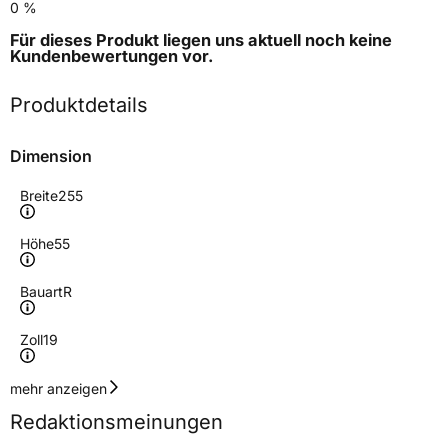
0 %
Für dieses Produkt liegen uns aktuell noch keine
Kundenbewertungen
vor.
Produktdetails
Dimension
Breite
255
Höhe
55
Bauart
R
Zoll
19
Geschwindigkeitsindex
T
mehr anzeigen
Redaktionsmeinungen
Höchstgeschwindigkeit
190 km/h