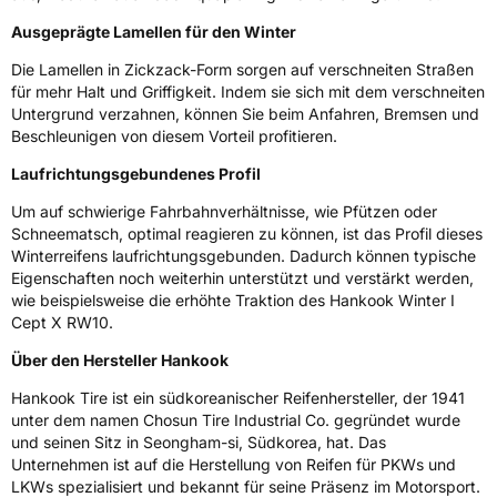
Verstärkt
XL
Ausgeprägte Lamellen für den Winter
Die Lamellen in Zickzack-Form sorgen auf verschneiten Straßen
EU Label
für mehr Halt und Griffigkeit. Indem sie sich mit dem verschneiten
Untergrund verzahnen, können Sie beim Anfahren, Bremsen und
Effizienz
C
Beschleunigen von diesem Vorteil profitieren.
Laufrichtungsgebundenes Profil
Nasshaftung
D
Um auf schwierige Fahrbahnverhältnisse, wie Pfützen oder
Rollgeräusch (Klasse)
B
Schneematsch, optimal reagieren zu können, ist das Profil dieses
Winterreifens laufrichtungsgebunden. Dadurch können typische
Eigenschaften noch weiterhin unterstützt und verstärkt werden,
Rollgeräusch (dB)
73
wie beispielsweise die erhöhte Traktion des Hankook Winter I
Fahrzeugklasse
C1
Cept X RW10.
Über den Hersteller Hankook
3PMSF / Schneeflockensymbol / Alpine-Symbol
Ja
Hankook Tire ist ein südkoreanischer Reifenhersteller, der 1941
unter dem namen Chosun Tire Industrial Co. gegründet wurde
EPREL ID
487916
und seinen Sitz in Seongham-si, Südkorea, hat. Das
Unternehmen ist auf die Herstellung von Reifen für PKWs und
Allgemeine Produktsicherheit (GPSR)
LKWs spezialisiert und bekannt für seine Präsenz im Motorsport.