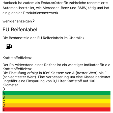
Hankook ist zudem als Erstausrüster für zahlreiche renommierte
Herstellerkontakt
Hankook Tire Europe GmbH, Siemensstr. 14
Automobilhersteller, wie Mercedes-Benz und BMW, tätig und hat
D-63263 Neu-Isenburg Deutschland,
technik@hankookreifen.de
ein globales Produktionsnetzwerk.
weniger anzeigen
EU Reifenlabel
Die Bestandteile des EU Reifenlabels im Überblick
Kraftstoffeffizienz
Der Rollwiderstand eines Reifens ist ein wichtiger Indikator für die
Kraftstoffeffizienz.
Die Einstufung erfolgt in fünf Klassen: von A (bester Wert) bis E
(schlechtester Wert). Eine Verbesserung um eine Klasse bedeutet
ungefähr eine Einsparung von 0,1 Liter Kraftstoff auf 100
Kilometer.
A
B
C
D
E