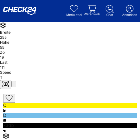
Warenkorb
Merkzettel
Chat
Anmelden
Breite
255
Höhe
55
Zoll
19
Last
111
Speed
T
C
D
73db