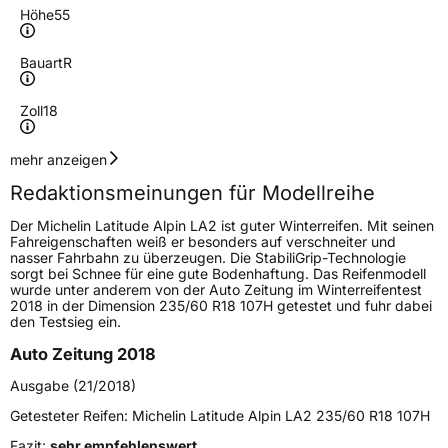
Höhe
55
Bauart
R
Zoll
18
Geschwindigkeitsindex
V
mehr anzeigen
Redaktionsmeinungen für Modellreihe
Höchstgeschwindigkeit
240 km/h
Der Michelin Latitude Alpin LA2 ist guter Winterreifen. Mit seinen
Lastindex
109
Fahreigenschaften weiß er besonders auf verschneiter und
nasser Fahrbahn zu überzeugen. Die StabiliGrip-Technologie
sorgt bei Schnee für eine gute Bodenhaftung. Das Reifenmodell
Höchstlast
1030 kg
wurde unter anderem von der Auto Zeitung im Winterreifentest
2018 in der Dimension 235/60 R18 107H getestet und fuhr dabei
Gewicht (in kg)
15,533 kg
den Testsieg ein.
Auto Zeitung 2018
Generelle Merkmale
Ausgabe (21/2018)
Fahrzeugtyp
SUV
Getesteter Reifen:
Michelin Latitude Alpin LA2 235/60 R18 107H
Verwendung
Winterreifen
Fazit:
sehr empfehlenswert