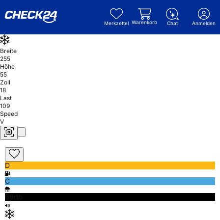
Warenkorb
Merkzettel
Chat
Anmelden
Breite
255
Höhe
55
Zoll
18
Last
109
Speed
V
D
C
69db