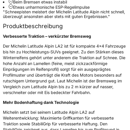
Beim Bremsen etwas instabil
Etwas unharmonische ESP-Regelimpulse
Rollgeräusch (Klasse)
A
"Schneepisten meistert der Michelin Latitude Alpin nicht schnell,
überzeugt ansonsten aber stets mit guten Ergebnissen."
Produktbeschreibung
Rollgeräusch (dB)
69
Fahrzeugklasse
C1
Verbesserte Traktion – verkürzter Bremsweg
Der Michelin Latitude Alpin LA2 ist für kompakte 4x4 Fahrzeuge
3PMSF / Schneeflockensymbol / Alpine-Symbol
Ja
bis hin zu Hochleistungs-SUVs geeignet. Zu den Stärken dieses
Winterreifens gehört unter anderem die Traktion auf Schnee. Die
Eisgrip
Nein
hohe Anzahl an Lamellen (feine, meist zickzackförmige
Einprägungen im Reifenprofil) sorgt für ein ausgeprägtes
EPREL ID
412206
Profilmuster und überträgt die Kraft des Motors besonders auf
rutschigem Untergrund gut. Laut Michelin ist der Bremsweg im
Allgemeine Produktsicherheit (GPSR)
Vergleich zum Latitude Alpin bis zu 2 m kürzer auf nasser,
verschneiter oder mit Eis bedeckter Fahrbahn.
Herstellerkontakt
MANUFACTURE FRANCAISE DES
PNEUMATIQUES MICHELIN, place des
Mehr Bodenhaftung dank Technologie
Carmes-Déchaux 23 63000 Clermont-
Ferrand Frankreich, contact@tc.michelin.eu
Michelin setzt bei seinem Latitude Alpin LA2 auf
Weiterentwicklung: Maximierte Griffkanten für verbesserte
Traktion sowie StabiliGrip für verbesserte Haftung. Den
StabiliGrip zeichnet aus, dass Lamellen bis zum Profilgrund in