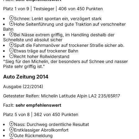
Modellname
Latitude Alpin LA2
Platz 1 von 9 | Testsieger | 406 von 450 Punkten
Fahrzeugart
PKW & SUV
Schnee: Lenkt spontan ein, verzögert stark
Hohe Seitenführung und gute Traktion auf verschneiter
Bahn
Weitere Eigenschaften
Bei Nässe extrem griffig, im Handling deshalb der
Schnellste und absolut sicher
Schlauchtyp
TL
Spult die Fahrmanöver auf trockener Straße sicher ab.
Etwas träge auf trockener Bahn
Recht hoher Rollwiderstand
Zustand
Neureifen
"Sieg für den Michelin, der besonders auf Schnee und nasser
Piste sehr griffig ist."
M+S
Ja
Auto Zeitung 2014
Verstärkt
XL
Ausgabe (22/2014)
Getesteter Reifen:
Michelin Latitude Alpin LA2 235/65R17
Empfohlen für Porsche
N0
Fazit:
sehr empfehlenswert
EU Label
Platz 5 von 8 | 362 von 450 Punkten
Effizienz
D
Nass: Durchweg ordentliche Resultat
Erstklassiger Abrollkomfort
Gute Rückmeldung
Nasshaftung
C