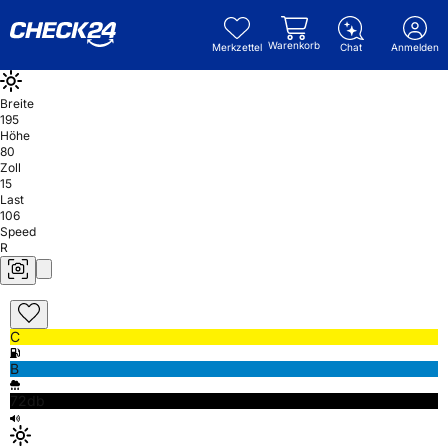
Warenkorb
Merkzettel
Chat
Anmelden
Breite
195
Höhe
80
Zoll
15
Last
106
Speed
R
C
B
72db