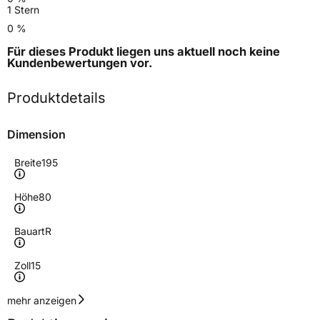
1 Stern
0 %
Für dieses Produkt liegen uns aktuell noch keine
Kundenbewertungen
vor.
Produktdetails
Dimension
Breite
195
Höhe
80
Bauart
R
Zoll
15
Geschwindigkeitsindex
R
mehr anzeigen