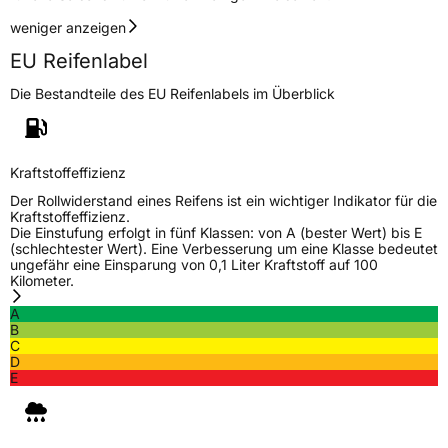
EPREL ID
457795
weniger anzeigen
Allgemeine Produktsicherheit (GPSR)
EU Reifenlabel
Die Bestandteile des EU Reifenlabels im Überblick
Herstellerkontakt
LANVIGATOR, Qingdao China,
www.haohuatire.com,
miranda@haohuatire.com
Verantwortliche
corrado bergagna, Qingdao China,
Kraftstoffeffizienz
in der EU
www.haohuatire.com,
miranda@haohuatire.com
Der Rollwiderstand eines Reifens ist ein wichtiger Indikator für die
Kraftstoffeffizienz.
Die Einstufung erfolgt in fünf Klassen: von A (bester Wert) bis E
(schlechtester Wert). Eine Verbesserung um eine Klasse bedeutet
ungefähr eine Einsparung von 0,1 Liter Kraftstoff auf 100
Kilometer.
A
B
C
D
E