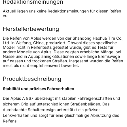
Redaktionsmeinungen
Höchstgeschwindigkeit
170 km/h
Aktuell liegen uns keine Redaktionsmeinungen für diesen Reifen
Lastindex
106/104
vor.
Höchstlast
950/900 kg
Herstellerbewertung
Gewicht (in kg)
12,5 kg
Die Reifen von Aplus werden von der Shandong Haohua Tire Co.,
Ltd. in Weifang, China, produziert. Obwohl dieses spezifische
Modell nicht in Reifentests getestet wurde, gibt es Tests für
Generelle Merkmale
andere Modelle von Aplus. Diese zeigten erhebliche Mängel bei
Nässe und in Aquaplaning-Situationen sowie lange Bremswege
Fahrzeugtyp
Transporter
auf nassen und trockenen Straßen. Insgesamt wurden die Reifen
meist als nicht empfehlenswert bewertet.
Verwendung
Sommerreifen
Produktbeschreibung
Modellname
A 867
Stabilität und präzises Fahrverhalten
Fahrzeugart
Transporter
Der Aplus A 867 überzeugt mit stabilen Fahreigenschaften und
sicherem Grip auf unterschiedlichen Straßenbelägen. Das
Weitere Eigenschaften
durchdachte Schulterdesign unterstützt ein präzises
Lenkverhalten und sorgt für eine gleichmäßige Abnutzung des
Schlauchtyp
TL
Reifens.