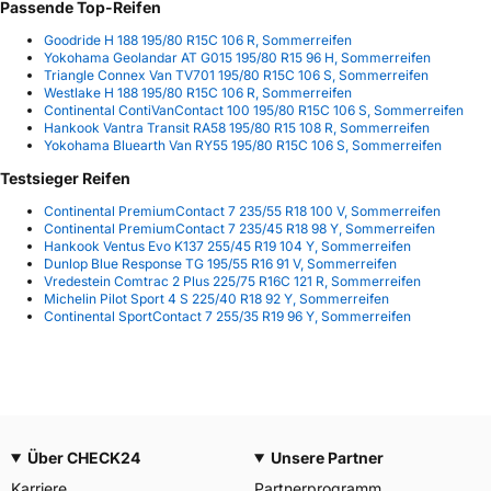
Passende Top-Reifen
Goodride H 188 195/80 R15C 106 R, Sommerreifen
Yokohama Geolandar AT G015 195/80 R15 96 H, Sommerreifen
Triangle Connex Van TV701 195/80 R15C 106 S, Sommerreifen
Westlake H 188 195/80 R15C 106 R, Sommerreifen
Continental ContiVanContact 100 195/80 R15C 106 S, Sommerreifen
Hankook Vantra Transit RA58 195/80 R15 108 R, Sommerreifen
Yokohama Bluearth Van RY55 195/80 R15C 106 S, Sommerreifen
Testsieger Reifen
Continental PremiumContact 7 235/55 R18 100 V, Sommerreifen
Continental PremiumContact 7 235/45 R18 98 Y, Sommerreifen
Hankook Ventus Evo K137 255/45 R19 104 Y, Sommerreifen
Dunlop Blue Response TG 195/55 R16 91 V, Sommerreifen
Vredestein Comtrac 2 Plus 225/75 R16C 121 R, Sommerreifen
Michelin Pilot Sport 4 S 225/40 R18 92 Y, Sommerreifen
Continental SportContact 7 255/35 R19 96 Y, Sommerreifen
Über CHECK24
Unsere Partner
Karriere
Partnerprogramm