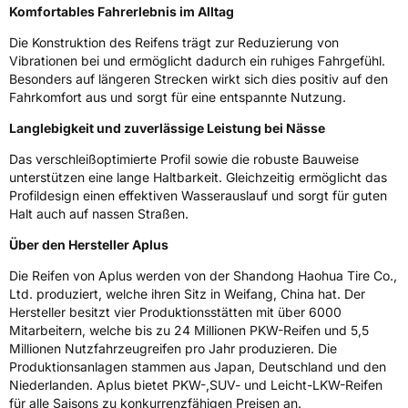
Komfortables Fahrerlebnis im Alltag
Zustand
Neureifen
Die Konstruktion des Reifens trägt zur Reduzierung von
C-Reifen
Ja
Vibrationen bei und ermöglicht dadurch ein ruhiges Fahrgefühl.
Besonders auf längeren Strecken wirkt sich dies positiv auf den
Fahrkomfort aus und sorgt für eine entspannte Nutzung.
EU Label
Langlebigkeit und zuverlässige Leistung bei Nässe
Effizienz
C
Das verschleißoptimierte Profil sowie die robuste Bauweise
unterstützen eine lange Haltbarkeit. Gleichzeitig ermöglicht das
Nasshaftung
B
Profildesign einen effektiven Wasserauslauf und sorgt für guten
Halt auch auf nassen Straßen.
Rollgeräusch (Klasse)
B
Über den Hersteller Aplus
Die Reifen von Aplus werden von der Shandong Haohua Tire Co.,
Rollgeräusch (dB)
72
Ltd. produziert, welche ihren Sitz in Weifang, China hat. Der
Fahrzeugklasse
C2
Hersteller besitzt vier Produktionsstätten mit über 6000
Mitarbeitern, welche bis zu 24 Millionen PKW-Reifen und 5,5
Millionen Nutzfahrzeugreifen pro Jahr produzieren. Die
3PMSF / Schneeflockensymbol / Alpine-Symbol
Nein
Produktionsanlagen stammen aus Japan, Deutschland und den
Niederlanden. Aplus bietet PKW-,SUV- und Leicht-LKW-Reifen
Eisgrip
Nein
für alle Saisons zu konkurrenzfähigen Preisen an.