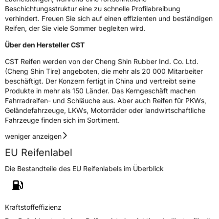
Beschichtungsstruktur eine zu schnelle Profilabreibung
Nasshaftung
B
verhindert. Freuen Sie sich auf einen effizienten und beständigen
Reifen, der Sie viele Sommer begleiten wird.
Rollgeräusch (Klasse)
B
Über den Hersteller CST
CST Reifen werden von der Cheng Shin Rubber Ind. Co. Ltd.
Rollgeräusch (dB)
72
(Cheng Shin Tire) angeboten, die mehr als 20 000 Mitarbeiter
Fahrzeugklasse
C2
beschäftigt. Der Konzern fertigt in China und vertreibt seine
Produkte in mehr als 150 Länder. Das Kerngeschäft machen
Fahrradreifen- und Schläuche aus. Aber auch Reifen für PKWs,
3PMSF / Schneeflockensymbol / Alpine-Symbol
Nein
Geländefahrzeuge, LKWs, Motorräder oder landwirtschaftliche
Fahrzeuge finden sich im Sortiment.
EPREL ID
575267
weniger anzeigen
Allgemeine Produktsicherheit (GPSR)
EU Reifenlabel
Herstellerkontakt
Kumho Tire Europe GmbH, KUMHO TIRE
Die Bestandteile des EU Reifenlabels im Überblick
EUROPE GmbH Strahlenberger Str. 110-112
D-63067 Offenbach Germany,
technik@kumhotire.de
Kraftstoffeffizienz