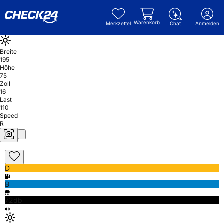
Warenkorb
Merkzettel
Chat
Anmelden
Breite
195
Höhe
75
Zoll
16
Last
110
Speed
R
D
B
72db