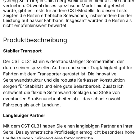
(Cheng Shin Tire) in China hergestellt und in mehr als 150 Länder
vertrieben. Obwohl dieses spezifische Modell nicht getestet
Fahrzeugtyp
Transporter
wurde, gibt es Tests für andere CST-Modelle. In diesen Tests
zeigten die Reifen erhebliche Schwächen, insbesondere bei der
Leistung auf nasser Fahrbahn. Insgesamt wurden die Reifen als
Verwendung
Sommerreifen
nicht empfehlenswert bewertet.
Modellname
CL31
Produktbeschreibung
Fahrzeugart
Transporter
Stabiler Transport
Weitere Eigenschaften
Der CST CL31 ist ein widerstandsfähiger Sommerreifen, der
durch seinen speziellen Aufbau und seiner Tragfähigkeit gut für
Schlauchtyp
TL
Fahrten mit dem Transporter gerüstet ist. Die innovative
Seitenwandstruktur und die robuste Karkassen Konstruktion
sorgen für Stabilität und eine gute Belastbarkeit. Zusätzlich
Zustand
Neureifen
schwächt die flexible Seitenwand Schläge und Stöße von
eventuellen Straßenunebenheiten ab – das schont sowohl
C-Reifen
Ja
Fahrzeug als auch Landung.
Langlebiger Partner
EU Label
Mit dem CST CL31 haben Sie einen langlebigen Partner an Ihrer
Seite. Das symmetrische Profildesign ermöglicht besonders hohe
Effizienz
D
Laufleistungen, während eine fortschrittliche