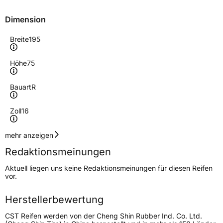
Dimension
Breite
195
Höhe
75
Bauart
R
Zoll
16
Geschwindigkeitsindex
R
mehr anzeigen
Redaktionsmeinungen
Höchstgeschwindigkeit
170 km/h
Aktuell liegen uns keine Redaktionsmeinungen für diesen Reifen
Lastindex
110/108
vor.
Höchstlast
1060/1000 kg
Herstellerbewertung
CST Reifen werden von der Cheng Shin Rubber Ind. Co. Ltd.
Generelle Merkmale