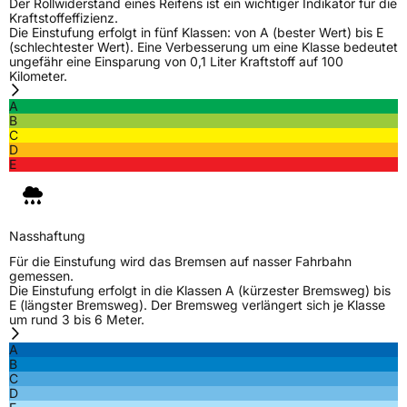
Der Rollwiderstand eines Reifens ist ein wichtiger Indikator für die
Kraftstoffeffizienz.
Die Einstufung erfolgt in fünf Klassen: von A (bester Wert) bis E
(schlechtester Wert). Eine Verbesserung um eine Klasse bedeutet
ungefähr eine Einsparung von 0,1 Liter Kraftstoff auf 100
Kilometer.
A
B
C
D
E
Nasshaftung
Für die Einstufung wird das Bremsen auf nasser Fahrbahn
gemessen.
Die Einstufung erfolgt in die Klassen A (kürzester Bremsweg) bis
E (längster Bremsweg). Der Bremsweg verlängert sich je Klasse
um rund 3 bis 6 Meter.
A
B
C
D