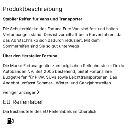
Modellname
Euro Van
Produktbeschreibung
Fahrzeugart
Transporter
Stabiler Reifen für Vans und Transporter
Die Schulterblöcke des Fortuna Euro Van sind fest und halten
Weitere Eigenschaften
Verformungen stand. Dies ist vorteilhaft beim Kurvenfahren, da
das Abrutschrisiko sich dadurch reduziert. Mit dem
Schlauchtyp
TL
Sommerreifen sind Sie so gut unterwegs
Über den Hersteller Fortuna
Zustand
Neureifen
Die Marke Fortuna gehört zum belgischen Reifenhersteller Deldo
Autobanden NV. Seit 2005 bestehend, bietet Fortuna ihre
C-Reifen
Ja
Budgetreifen für PKW, SUVs sowie Leichttransporter an. Das
Angebot umfasst Sommer-, Winter- und Ganzjahresreifen.
EU Label
weniger anzeigen
Effizienz
C
EU Reifenlabel
Die Bestandteile des EU Reifenlabels im Überblick
Nasshaftung
A
Rollgeräusch (Klasse)
A