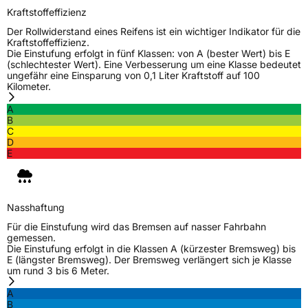
Kraftstoffeffizienz
Der Rollwiderstand eines Reifens ist ein wichtiger Indikator für die
Rollgeräusch (dB)
69
Kraftstoffeffizienz.
Fahrzeugklasse
C2
Die Einstufung erfolgt in fünf Klassen: von A (bester Wert) bis E
(schlechtester Wert). Eine Verbesserung um eine Klasse bedeutet
ungefähr eine Einsparung von 0,1 Liter Kraftstoff auf 100
3PMSF / Schneeflockensymbol / Alpine-Symbol
Nein
Kilometer.
A
EPREL ID
1873707
B
C
D
Allgemeine Produktsicherheit (GPSR)
E
Herstellerkontakt
Deldo Autobanden NV, Essensteenweg 113
2930 Brasschaat, compliance@deldo.com
Nasshaftung
Für die Einstufung wird das Bremsen auf nasser Fahrbahn
gemessen.
Die Einstufung erfolgt in die Klassen A (kürzester Bremsweg) bis
E (längster Bremsweg). Der Bremsweg verlängert sich je Klasse
um rund 3 bis 6 Meter.
A
B