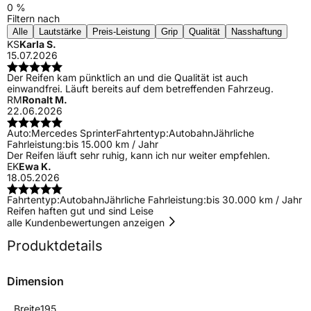
0 %
Filtern nach
Alle
Lautstärke
Preis-Leistung
Grip
Qualität
Nasshaftung
KS
Karla S.
15.07.2026
Der Reifen kam pünktlich an und die Qualität ist auch
einwandfrei. Läuft bereits auf dem betreffenden Fahrzeug.
RM
Ronalt M.
22.06.2026
Auto:
Mercedes Sprinter
Fahrtentyp:
Autobahn
Jährliche
Fahrleistung:
bis 15.000 km / Jahr
Der Reifen läuft sehr ruhig, kann ich nur weiter empfehlen.
EK
Ewa K.
18.05.2026
Fahrtentyp:
Autobahn
Jährliche Fahrleistung:
bis 30.000 km / Jahr
Reifen haften gut und sind Leise
alle Kundenbewertungen anzeigen
Produktdetails
Dimension
Breite
195