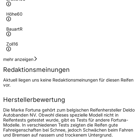
Höhe
60
Bauart
R
Zoll
16
Geschwindigkeitsindex
H
mehr anzeigen
Redaktionsmeinungen
Höchstgeschwindigkeit
210 km/h
Aktuell liegen uns keine Redaktionsmeinungen für diesen Reifen
Lastindex
99/97
vor.
Höchstlast
775/730 kg
Herstellerbewertung
Die Marke Fortuna gehört zum belgischen Reifenhersteller Deldo
Generelle Merkmale
Autobanden NV. Obwohl dieses spezielle Modell nicht in
Reifentests getestet wurde, gibt es Tests für andere Fortuna-
Fahrzeugtyp
Transporter
Modelle. In verschiedenen Tests zeigten die Reifen gute
Fahreigenschaften bei Schnee, jedoch Schwächen beim Fahren
und Bremsen auf nassem und trockenem Untergrund.
Verwendung
Sommerreifen