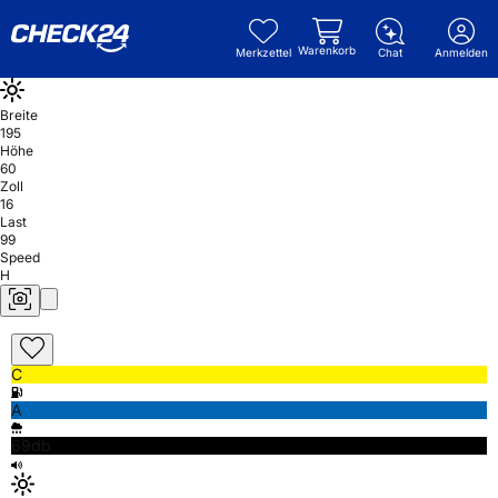
Warenkorb
Merkzettel
Chat
Anmelden
Breite
195
Höhe
60
Zoll
16
Last
99
Speed
H
C
A
69db