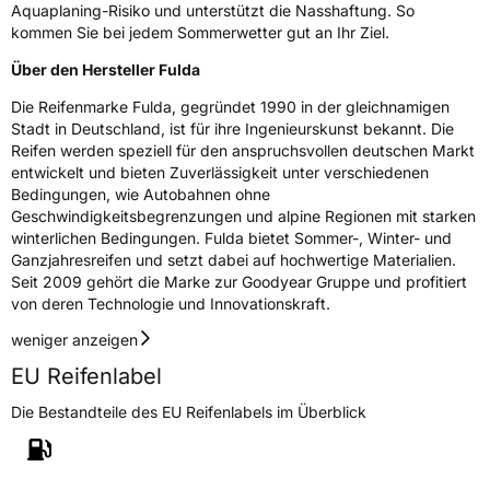
Fahrzeugklasse
C2
Aquaplaning-Risiko und unterstützt die Nasshaftung. So
kommen Sie bei jedem Sommerwetter gut an Ihr Ziel.
3PMSF / Schneeflockensymbol / Alpine-Symbol
Nein
Über den Hersteller Fulda
Die Reifenmarke Fulda, gegründet 1990 in der gleichnamigen
Eisgrip
Nein
Stadt in Deutschland, ist für ihre Ingenieurskunst bekannt. Die
EPREL ID
610735
Reifen werden speziell für den anspruchsvollen deutschen Markt
entwickelt und bieten Zuverlässigkeit unter verschiedenen
Allgemeine Produktsicherheit (GPSR)
Bedingungen, wie Autobahnen ohne
Geschwindigkeitsbegrenzungen und alpine Regionen mit starken
Herstellerkontakt
Goodyear S.A. Innovation Center, Avenue
winterlichen Bedingungen. Fulda bietet Sommer-, Winter- und
Gordon Smith 7750 Colmar-Berg Luxemburg,
Ganzjahresreifen und setzt dabei auf hochwertige Materialien.
www.goodyear.eu
Seit 2009 gehört die Marke zur Goodyear Gruppe und profitiert
von deren Technologie und Innovationskraft.
weniger anzeigen
EU Reifenlabel
Die Bestandteile des EU Reifenlabels im Überblick