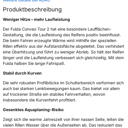
Produktbeschreibung
Weitere Eigenschaften
Weniger Hitze – mehr Laufleistung
Schlauchtyp
TL
Der Fulda Conveo Tour 2 hat eine besondere Laufflächen-
Gestaltung, die die Laufleistung des Reifens positiv beeinflusst.
Zustand
Neureifen
Die beim Fahren erzeugte Wärme wird mithilfe der speziellen
Rillen effektiv aus der Aufstandsfläche abgeleitet. Das verhindert
C-Reifen
Ja
eine Überhitzung und führt zu weniger Abrieb. So hält der Reifen
länger und die Laufleistung verbessert sich gleichzeitig. Mit dem
Fulda halben Sie lange Fahrspaß.
EU Label
Stabil durch Kurven
Effizienz
C
Die sehr robusten Profilblöcke im Schulterbereich verformen sich
auch bei starken Lenkbewegungen kaum. Das bietet vor allem
Nasshaftung
C
auf trockener Straße ein stabiles Fahrverhalten, wovon
insbesondere die Kurvenfahrt profitiert.
Rollgeräusch (Klasse)
B
Gesenktes Aquaplaning-Risiko
Zeigt sich die warme Jahreszeit von ihrer nassen Seite, leiten die
Rollgeräusch (dB)
72
vielen Rillen Wasser über die Außenseiten ab. Das reduziert das