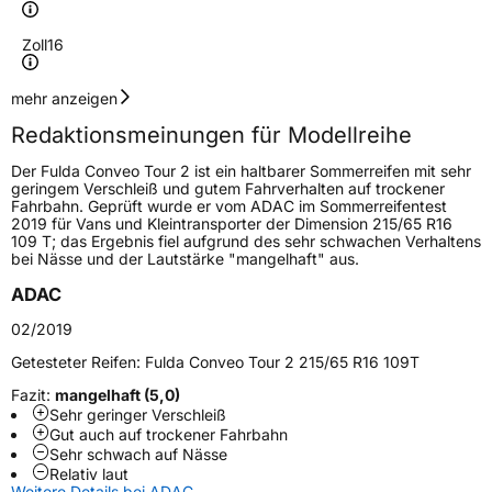
Zoll
16
Geschwindigkeitsindex
R
mehr anzeigen
Redaktionsmeinungen für Modellreihe
Höchstgeschwindigkeit
170 km/h
Der Fulda Conveo Tour 2 ist ein haltbarer Sommerreifen mit sehr
Lastindex
104/102
geringem Verschleiß und gutem Fahrverhalten auf trockener
Fahrbahn. Geprüft wurde er vom ADAC im Sommerreifentest
2019 für Vans und Kleintransporter der Dimension 215/65 R16
Höchstlast
900/850 kg
109 T; das Ergebnis fiel aufgrund des sehr schwachen Verhaltens
bei Nässe und der Lautstärke "mangelhaft" aus.
Gewicht (in kg)
12,052 kg
ADAC
Generelle Merkmale
02/2019
Fahrzeugtyp
Transporter
Getesteter Reifen:
Fulda Conveo Tour 2 215/65 R16 109T
Fazit:
mangelhaft (5,0)
Verwendung
Sommerreifen
Sehr geringer Verschleiß
Gut auch auf trockener Fahrbahn
Modellname
Conveo Tour 2
Sehr schwach auf Nässe
Relativ laut
Fahrzeugart
Transporter
Weitere Details bei ADAC