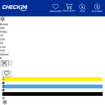
Warenkorb
Merkzettel
Chat
Anmelden
Breite
185
Höhe
75
Zoll
16
Last
104
Speed
R
C
C
72db