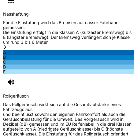
C-Reifen
Ja
Nasshaftung
Für die Einstufung wird das Bremsen auf nasser Fahrbahn
EU Label
gemessen.
Die Einstufung erfolgt in die Klassen A (kürzester Bremsweg) bis
E (längster Bremsweg). Der Bremsweg verlängert sich je Klasse
Effizienz
D
um rund 3 bis 6 Meter.
A
Nasshaftung
C
B
C
D
Rollgeräusch (Klasse)
B
E
Rollgeräusch (dB)
71
Fahrzeugklasse
C2
Rollgeräusch
Das Rollgeräusch wirkt sich auf die Gesamtlautstärke eines
3PMSF / Schneeflockensymbol / Alpine-Symbol
Nein
Fahrzeugs aus
und beeinflusst sowohl den eigenen Fahrkomfort als auch die
Geräuschbelastung für die Umwelt. Das Rollgeräusch wird in
EPREL ID
519600
Dezibel (dB) gemessen und im EU Reifenlabel in die drei Klassen
aufgeteilt: von A (niedrigste Geräuschklasse) bis C (höchste
Geräuschklasse). Die Einstufung für das Rollgeräusch orientiert
Allgemeine Produktsicherheit (GPSR)