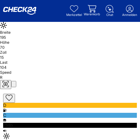
Warenkorb
Merkzettel
Chat
Anmelden
Breite
195
Höhe
70
Zoll
15
Last
104
Speed
R
D
C
71db