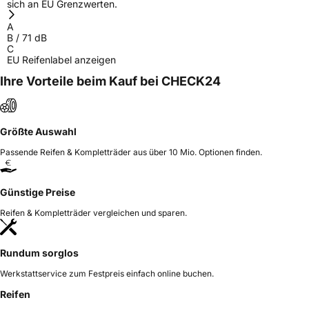
sich an EU Grenzwerten.
Herstellerkontakt
GRENLANDER, Taishan Road Cao County
A
Heze City 274400 Shandong Province
B
/
71
dB
China., info@zodotire.cn
C
EU Reifenlabel anzeigen
Verantwortliche
HJH CHINA SUPPLIES LTD, Taishan Road Cao
in der EU
County Heze City 274400 Shandong Province
Ihre Vorteile beim Kauf bei CHECK24
China, info@zodotire.cn
Größte Auswahl
Passende Reifen & Kompletträder aus über 10 Mio. Optionen finden.
Günstige Preise
Reifen & Kompletträder vergleichen und sparen.
Rundum sorglos
Werkstattservice zum Festpreis einfach online buchen.
Reifen