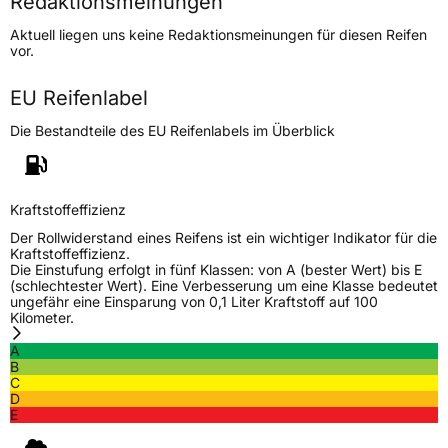
Redaktionsmeinungen
Höchstgeschwindigkeit
170 km/h
Aktuell liegen uns keine Redaktionsmeinungen für diesen Reifen
Lastindex
104/102
vor.
Höchstlast
900/850 kg
EU Reifenlabel
Die Bestandteile des EU Reifenlabels im Überblick
Generelle Merkmale
Fahrzeugtyp
Transporter
Kraftstoffeffizienz
Verwendung
Sommerreifen
Der Rollwiderstand eines Reifens ist ein wichtiger Indikator für die
Modellname
L Strong 36
Kraftstoffeffizienz.
Die Einstufung erfolgt in fünf Klassen: von A (bester Wert) bis E
Fahrzeugart
Transporter
(schlechtester Wert). Eine Verbesserung um eine Klasse bedeutet
ungefähr eine Einsparung von 0,1 Liter Kraftstoff auf 100
Kilometer.
Weitere Eigenschaften
A
B
Schlauchtyp
TL
C
D
E
Zustand
Neureifen