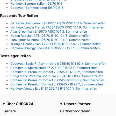
Hankook Sommerreifen 195/70 R15
Goodyear Sommerreifen 195/70 R15
Passende Top-Reifen
GT Radial Kargomax ST 6000 195/70 R15C 104 N, Sommerreifen
Hankook Vantra Transit RA58 195/70 R15C 104 R, Sommerreifen
Atlas Green Van 2 195/70 R15C 104 S, Sommerreifen
Nexen Roadian CT8 195/70 R15C 104 T, Sommerreifen
Lanvigator Milemax 195/70 R15C 104 R, Sommerreifen
Triangle Connex Van TV701 195/70 R15C 104 S, Sommerreifen
Hankook Kinergy Eco 2 K435 195/70 R15 97 T, Sommerreifen
Testsieger Reifen
Goodyear Eagle F1 Asymmetric 6 225/40 R18 92 Y, Sommerreifen
Continental SportContact 7 225/40 R18 92 Y, Sommerreifen
Continental PremiumContact 7 225/50 R17 98 Y, Sommerreifen
Bridgestone Potenza Sport Evo 205/45 R17 88 Y, Sommerreifen
Continental PremiumContact 7 235/55 R18 100 V, Sommerreifen
Continental PremiumContact 7 235/45 R18 98 Y, Sommerreifen
Hankook Ventus Evo K137 255/45 R19 104 Y, Sommerreifen
Über CHECK24
Unsere Partner
Karriere
Partnerprogramm