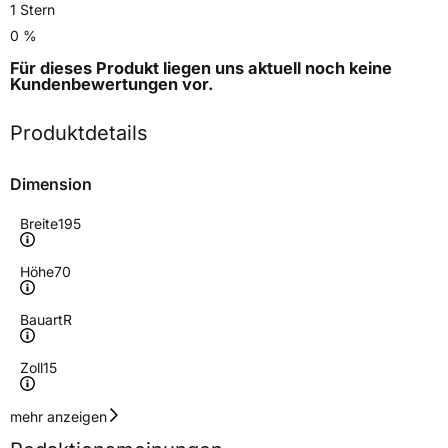
1 Stern
0 %
Für dieses Produkt liegen uns aktuell noch keine
Kundenbewertungen
vor.
Produktdetails
Dimension
Breite
195
Höhe
70
Bauart
R
Zoll
15
Geschwindigkeitsindex
R
mehr anzeigen