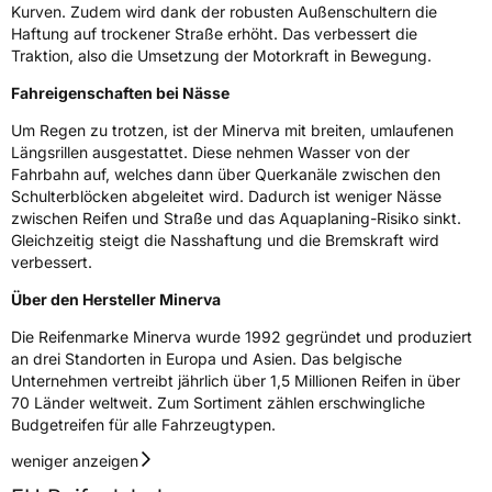
Kurven. Zudem wird dank der robusten Außenschultern die
C-Reifen
Ja
Haftung auf trockener Straße erhöht. Das verbessert die
Traktion, also die Umsetzung der Motorkraft in Bewegung.
EU Label
Fahreigenschaften bei Nässe
Effizienz
D
Um Regen zu trotzen, ist der Minerva mit breiten, umlaufenen
Längsrillen ausgestattet. Diese nehmen Wasser von der
Fahrbahn auf, welches dann über Querkanäle zwischen den
Nasshaftung
D
Schulterblöcken abgeleitet wird. Dadurch ist weniger Nässe
zwischen Reifen und Straße und das Aquaplaning-Risiko sinkt.
Rollgeräusch (Klasse)
B
Gleichzeitig steigt die Nasshaftung und die Bremskraft wird
verbessert.
Rollgeräusch (dB)
72
Über den Hersteller Minerva
Fahrzeugklasse
C2
Die Reifenmarke Minerva wurde 1992 gegründet und produziert
an drei Standorten in Europa und Asien. Das belgische
3PMSF / Schneeflockensymbol / Alpine-Symbol
Nein
Unternehmen vertreibt jährlich über 1,5 Millionen Reifen in über
70 Länder weltweit. Zum Sortiment zählen erschwingliche
Budgetreifen für alle Fahrzeugtypen.
EPREL ID
517904
weniger anzeigen
Allgemeine Produktsicherheit (GPSR)