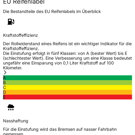
EU Reifenlabel
Herstellerkontakt
Deldo Autobanden NV, Essensteenweg 113
2930 Brasschaat, compliance@deldo.com
Die Bestandteile des EU Reifenlabels im Überblick
Kraftstoffeffizienz
Der Rollwiderstand eines Reifens ist ein wichtiger Indikator für die
Kraftstoffeffizienz.
Die Einstufung erfolgt in fünf Klassen: von A (bester Wert) bis E
(schlechtester Wert). Eine Verbesserung um eine Klasse bedeutet
ungefähr eine Einsparung von 0,1 Liter Kraftstoff auf 100
Kilometer.
A
B
C
D
E
Nasshaftung
Für die Einstufung wird das Bremsen auf nasser Fahrbahn
gemessen.