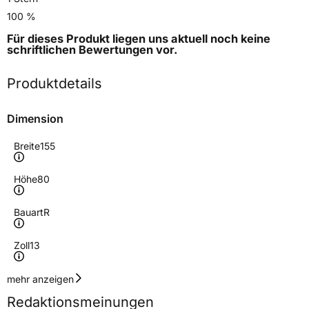
100 %
Für dieses Produkt liegen uns aktuell noch keine
schriftlichen Bewertungen
vor.
Produktdetails
Dimension
Breite
155
Höhe
80
Bauart
R
Zoll
13
Geschwindigkeitsindex
S
mehr anzeigen
Redaktionsmeinungen