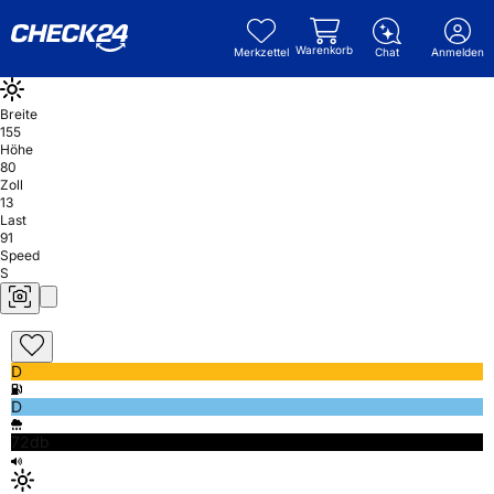
Warenkorb
Merkzettel
Chat
Anmelden
Breite
155
Höhe
80
Zoll
13
Last
91
Speed
S
D
D
72db