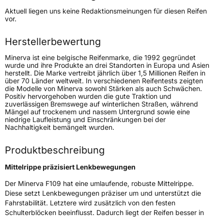
Höchstgeschwindigkeit
180 km/h
Aktuell liegen uns keine Redaktionsmeinungen für diesen Reifen
Lastindex
91/89
vor.
Höchstlast
615/580 kg
Herstellerbewertung
Minerva ist eine belgische Reifenmarke, die 1992 gegründet
Generelle Merkmale
wurde und ihre Produkte an drei Standorten in Europa und Asien
herstellt. Die Marke vertreibt jährlich über 1,5 Millionen Reifen in
Fahrzeugtyp
Transporter
über 70 Länder weltweit. In verschiedenen Reifentests zeigten
die Modelle von Minerva sowohl Stärken als auch Schwächen.
Positiv hervorgehoben wurden die gute Traktion und
Verwendung
Sommerreifen
zuverlässigen Bremswege auf winterlichen Straßen, während
Mängel auf trockenem und nassem Untergrund sowie eine
Modellname
F 109
niedrige Laufleistung und Einschränkungen bei der
Nachhaltigkeit bemängelt wurden.
Fahrzeugart
Transporter
Produktbeschreibung
Weitere Eigenschaften
Mittelrippe präzisiert Lenkbewegungen
Schlauchtyp
TL
Der Minerva F109 hat eine umlaufende, robuste Mittelrippe.
Diese setzt Lenkbewegungen präziser um und unterstützt die
Zustand
Neureifen
Fahrstabilität. Letztere wird zusätzlich von den festen
Schulterblöcken beeinflusst. Dadurch liegt der Reifen besser in