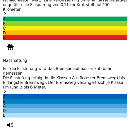
ungefähr eine Einsparung von 0,1 Liter Kraftstoff auf 100
Kilometer.
EU Label
A
B
Effizienz
D
C
D
E
Nasshaftung
A
Rollgeräusch (Klasse)
B
Nasshaftung
Rollgeräusch (dB)
72
Für die Einstufung wird das Bremsen auf nasser Fahrbahn
gemessen.
Fahrzeugklasse
C2
Die Einstufung erfolgt in die Klassen A (kürzester Bremsweg) bis
E (längster Bremsweg). Der Bremsweg verlängert sich je Klasse
um rund 3 bis 6 Meter.
EPREL ID
508668
A
Allgemeine Produktsicherheit (GPSR)
B
C
D
Herstellerkontakt
AKO International B.V., Weegschaalstraat 3
E
5632CW Eindhoven Niederlande,
label@petlas.com.tr