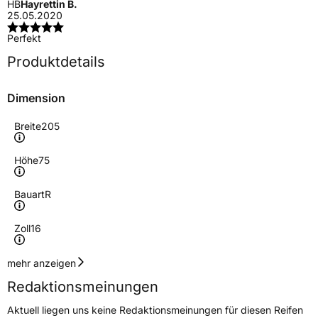
HB
Hayrettin B.
25.05.2020
Perfekt
Produktdetails
Dimension
Breite
205
Höhe
75
Bauart
R
Zoll
16
Geschwindigkeitsindex
R
mehr anzeigen
Redaktionsmeinungen
Höchstgeschwindigkeit
170 km/h
Aktuell liegen uns keine Redaktionsmeinungen für diesen Reifen
Lastindex
113/111