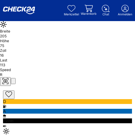
Warenkorb
Merkzettel
Chat
Anmelden
Breite
205
Höhe
75
Zoll
16
Last
113
Speed
R
D
A
72db