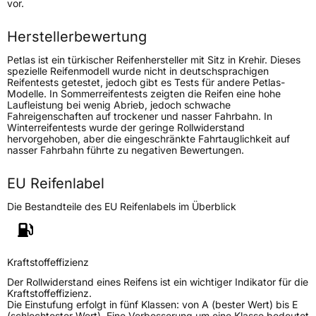
vor.
Höchstlast
1150/1090 kg
Herstellerbewertung
Petlas ist ein türkischer Reifenhersteller mit Sitz in Krehir. Dieses
Generelle Merkmale
spezielle Reifenmodell wurde nicht in deutschsprachigen
Reifentests getestet, jedoch gibt es Tests für andere Petlas-
Fahrzeugtyp
Transporter
Modelle. In Sommerreifentests zeigten die Reifen eine hohe
Laufleistung bei wenig Abrieb, jedoch schwache
Fahreigenschaften auf trockener und nasser Fahrbahn. In
Verwendung
Sommerreifen
Winterreifentests wurde der geringe Rollwiderstand
hervorgehoben, aber die eingeschränkte Fahrtauglichkeit auf
Modellname
Full Power PT825 Plus
nasser Fahrbahn führte zu negativen Bewertungen.
Fahrzeugart
Transporter
EU Reifenlabel
Die Bestandteile des EU Reifenlabels im Überblick
Weitere Eigenschaften
Schlauchtyp
TL
Kraftstoffeffizienz
Zustand
Neureifen
Der Rollwiderstand eines Reifens ist ein wichtiger Indikator für die
Kraftstoffeffizienz.
Die Einstufung erfolgt in fünf Klassen: von A (bester Wert) bis E
C-Reifen
Ja
(schlechtester Wert). Eine Verbesserung um eine Klasse bedeutet