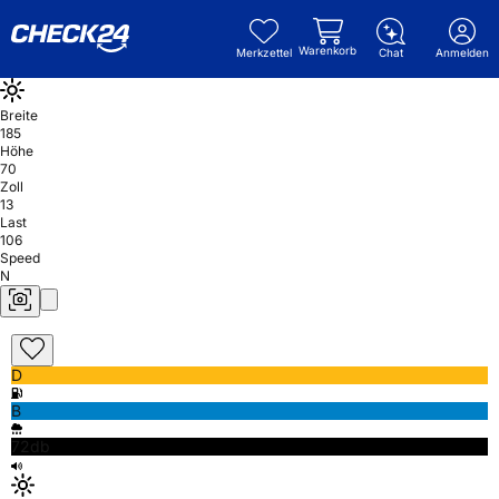
Warenkorb
Merkzettel
Chat
Anmelden
Breite
185
Höhe
70
Zoll
13
Last
106
Speed
N
D
B
72db