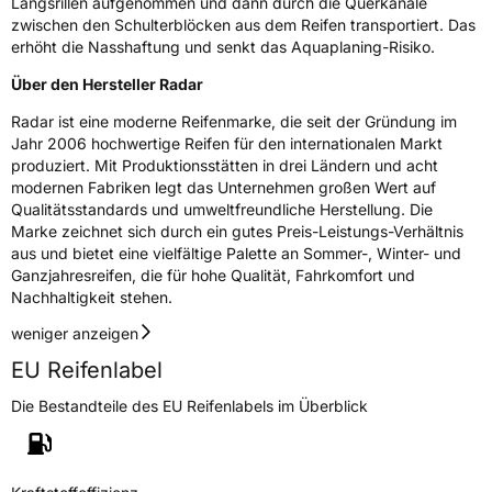
Längsrillen aufgenommen und dann durch die Querkanäle
Nasshaftung
B
zwischen den Schulterblöcken aus dem Reifen transportiert. Das
erhöht die Nasshaftung und senkt das Aquaplaning-Risiko.
Rollgeräusch (Klasse)
B
Über den Hersteller Radar
Rollgeräusch (dB)
72
Radar ist eine moderne Reifenmarke, die seit der Gründung im
Jahr 2006 hochwertige Reifen für den internationalen Markt
Fahrzeugklasse
C2
produziert. Mit Produktionsstätten in drei Ländern und acht
modernen Fabriken legt das Unternehmen großen Wert auf
3PMSF / Schneeflockensymbol / Alpine-Symbol
Nein
Qualitätsstandards und umweltfreundliche Herstellung. Die
Marke zeichnet sich durch ein gutes Preis-Leistungs-Verhältnis
Eisgrip
Nein
aus und bietet eine vielfältige Palette an Sommer-, Winter- und
Ganzjahresreifen, die für hohe Qualität, Fahrkomfort und
EPREL ID
593496
Nachhaltigkeit stehen.
Allgemeine Produktsicherheit (GPSR)
weniger anzeigen
EU Reifenlabel
Herstellerkontakt
Black Donuts Oy, 4 SHENTON WAY #08-02
SGX CENTRE 2 SINGAPORE 068807,
Die Bestandteile des EU Reifenlabels im Überblick
veneeshpillai@omni-united.com
Verantwortliche
Veneesh Pillai, 4 SHENTON WAY #08-02 SGX
in der EU
CENTRE 2 SINGAPORE 068807,
veneeshpillai@omni-united.com,