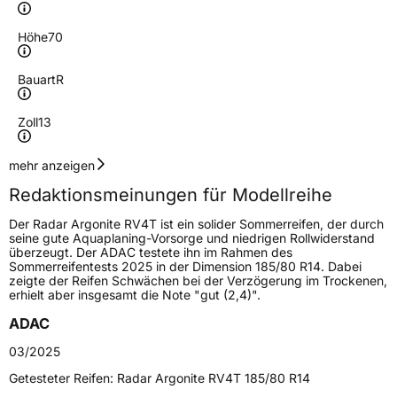
Höhe
70
Bauart
R
Zoll
13
Geschwindigkeitsindex
N
mehr anzeigen
Redaktionsmeinungen für Modellreihe
Höchstgeschwindigkeit
140 km/h
Der Radar Argonite RV4T ist ein solider Sommerreifen, der durch
Lastindex
106/104
seine gute Aquaplaning-Vorsorge und niedrigen Rollwiderstand
überzeugt. Der ADAC testete ihn im Rahmen des
Sommerreifentests 2025 in der Dimension 185/80 R14. Dabei
Höchstlast
950/900 kg
zeigte der Reifen Schwächen bei der Verzögerung im Trockenen,
erhielt aber insgesamt die Note "gut (2,4)".
Gewicht (in kg)
8 kg
ADAC
Generelle Merkmale
03/2025
Fahrzeugtyp
Transporter
Getesteter Reifen:
Radar Argonite RV4T 185/80 R14