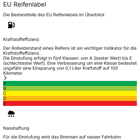
EU Reifenlabel
Fahrzeugart
Transporter
Die Bestandteile des EU Reifenlabels im Überblick
Weitere Eigenschaften
Schlauchtyp
TL
Kraftstoffeffizienz
Der Rollwiderstand eines Reifens ist ein wichtiger Indikator für die
Zustand
Neureifen
Kraftstoffeffizienz.
Die Einstufung erfolgt in fünf Klassen: von A (bester Wert) bis E
(schlechtester Wert). Eine Verbesserung um eine Klasse bedeutet
C-Reifen
Ja
ungefähr eine Einsparung von 0,1 Liter Kraftstoff auf 100
Kilometer.
A
EU Label
B
C
D
Effizienz
C
E
Nasshaftung
A
Nasshaftung
Rollgeräusch (Klasse)
B
Für die Einstufung wird das Bremsen auf nasser Fahrbahn