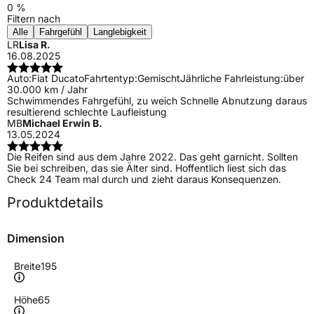
0 %
Filtern nach
Alle
Fahrgefühl
Langlebigkeit
LR
Lisa R.
16.08.2025
Auto:
Fiat Ducato
Fahrtentyp:
Gemischt
Jährliche Fahrleistung:
über
30.000 km / Jahr
Schwimmendes Fahrgefühl, zu weich Schnelle Abnutzung daraus
resultierend schlechte Laufleistung
MB
Michael Erwin B.
13.05.2024
Die Reifen sind aus dem Jahre 2022. Das geht garnicht. Sollten
Sie bei schreiben, das sie Älter sind. Hoffentlich liest sich das
Check 24 Team mal durch und zieht daraus Konsequenzen.
Produktdetails
Dimension
Breite
195
Höhe
65