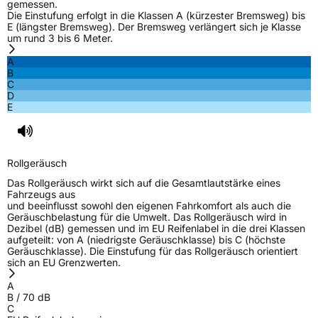
gemessen.
Rollgeräusch (dB)
70
Die Einstufung erfolgt in die Klassen A (kürzester Bremsweg) bis
E (längster Bremsweg). Der Bremsweg verlängert sich je Klasse
Fahrzeugklasse
C2
um rund 3 bis 6 Meter.
A
3PMSF / Schneeflockensymbol / Alpine-Symbol
Nein
B
C
D
EPREL ID
1361475
E
Allgemeine Produktsicherheit (GPSR)
Herstellerkontakt
Sailun Europe GmbH, Grosser Hasenpfad 30
Rollgeräusch
60598 Frankfurt Deutschland, www.sailun-
tyres.eu
Das Rollgeräusch wirkt sich auf die Gesamtlautstärke eines
Fahrzeugs aus
und beeinflusst sowohl den eigenen Fahrkomfort als auch die
Geräuschbelastung für die Umwelt. Das Rollgeräusch wird in
Dezibel (dB) gemessen und im EU Reifenlabel in die drei Klassen
aufgeteilt: von A (niedrigste Geräuschklasse) bis C (höchste
Geräuschklasse). Die Einstufung für das Rollgeräusch orientiert
sich an EU Grenzwerten.
A
B
/
70
dB
C