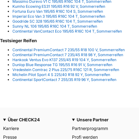
Massimo Durevo V1 C 195/65 R16C 104 T, Sommerreifen
Kumho Ecowing ES31 195/65 R16 92 V, Sommerreifen
Fortuna Euro Van 195/65 R16C 104 S, Sommerreifen
Imperial Eco Van 3 195/65 R16C 104 T, Sommerreifen
Goodride SC 328 195/65 R16C 104 T, Sommerreifen
Sunny NL 106 195/65 R16C 104 T, Sommerreifen
Continental VanContact Eco 195/65 R16C 104 T, Sommerreifen
Testsieger Reifen
Continental PremiumContact 7 235/55 R18 100 V, Sommerreifen
Continental PremiumContact 7 235/45 R18 98 Y, Sommerreifen
Hankook Ventus Evo K137 255/45 R19 104 Y, Sommerreifen
Dunlop Blue Response TG 195/55 R16 91 V, Sommerreifen
Vredestein Comtrac 2 Plus 225/75 R16C 121 R, Sommerreifen
Michelin Pilot Sport 4 S 225/40 R18 92 Y, Sommerreifen
Continental SportContact 7 255/35 R19 96 Y, Sommerreifen
Über CHECK24
Unsere Partner
Karriere
Partnerprogramm
Presse
Profi werden