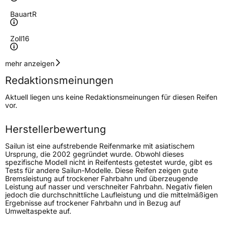
Bauart
R
Zoll
16
Geschwindigkeitsindex
T
mehr anzeigen
Redaktionsmeinungen
Höchstgeschwindigkeit
190 km/h
Aktuell liegen uns keine Redaktionsmeinungen für diesen Reifen
Lastindex
104/102
vor.
Höchstlast
900/850 kg
Herstellerbewertung
Gewicht (in kg)
11,65 kg
Sailun ist eine aufstrebende Reifenmarke mit asiatischem
Ursprung, die 2002 gegründet wurde. Obwohl dieses
spezifische Modell nicht in Reifentests getestet wurde, gibt es
Generelle Merkmale
Tests für andere Sailun-Modelle. Diese Reifen zeigen gute
Bremsleistung auf trockener Fahrbahn und überzeugende
Fahrzeugtyp
Transporter
Leistung auf nasser und verschneiter Fahrbahn. Negativ fielen
jedoch die durchschnittliche Laufleistung und die mittelmäßigen
Ergebnisse auf trockener Fahrbahn und in Bezug auf
Verwendung
Sommerreifen
Umweltaspekte auf.
Modellname
Commercio Pro