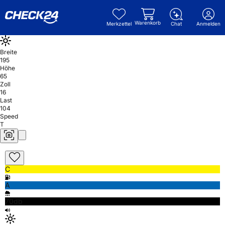
Warenkorb
Merkzettel
Chat
Anmelden
Breite
195
Höhe
65
Zoll
16
Last
104
Speed
T
C
A
70db