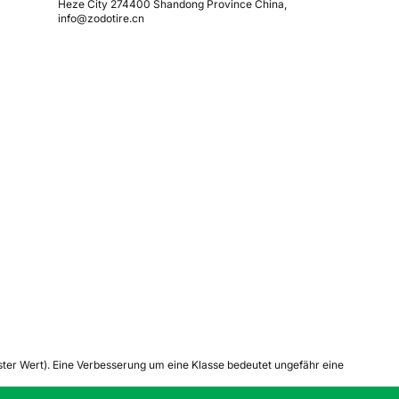
Heze City 274400 Shandong Province China,
info@zodotire.cn
tester Wert). Eine Verbesserung um eine Klasse bedeutet ungefähr eine