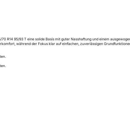
5/70 R14 95/93 T eine solide Basis mit guter Nasshaftung und einem ausgewoge
hrkomfort, während der Fokus klar auf einfachen, zuverlässigen Grundfunktionen
ten.
ten.