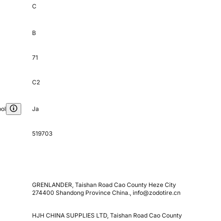
C
B
71
C2
ol
Ja
519703
GRENLANDER, Taishan Road Cao County Heze City
274400 Shandong Province China., info@zodotire.cn
HJH CHINA SUPPLIES LTD, Taishan Road Cao County