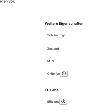
ungen
vor.
Weitere Eigenschaften
Schlauchtyp
Zustand
M+S
C-Reifen
EU Label
Effizienz