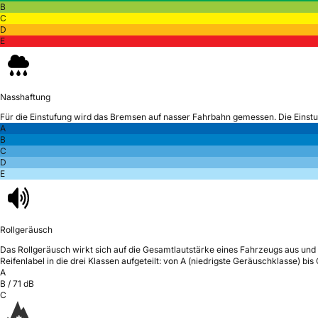
B
C
D
E
Nasshaftung
Für die Einstufung wird das Bremsen auf nasser Fahrbahn gemessen.
Die Einst
A
B
C
D
E
Rollgeräusch
Das Rollgeräusch wirkt sich auf die Gesamtlautstärke eines Fahrzeugs aus
und 
Reifenlabel in die drei Klassen aufgeteilt: von A (niedrigste Geräuschklasse) bi
A
B
/
71
dB
C