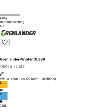
Okay
Reifenbewertung
5,7
Grenlander-Winter GL989
175/70 R14C 95 T
Winterreifen - bis 190 km/h - bis 690 kg
D
C
71dB