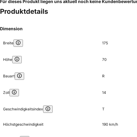
Für dieses Produkt liegen uns aktuell noch keine Kundenbewert
Produktdetails
Dimension
Breite
175
Höhe
70
Bauart
R
Zoll
14
Geschwindigkeitsindex
T
Höchstgeschwindigkeit
190 km/h