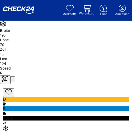
Warenkorb
Merkzettel
Chat
Anmelden
Breite
195
Höhe
70
Zoll
15
Last
104
Speed
R
D
B
73db