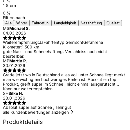
0 %
1 Stern
0 %
Filtern nach
Alle
Winter
Fahrgefühl
Langlebigkeit
Nasshaftung
Qualität
MS
Michael S.
04.03.2026
Weiterempfehlung:
Ja
Fahrtentyp:
Gemischt
Gefahrene
Kilometer:
1.500 km
gute Nass- und Schneehaftung. Verschleiss noch nicht
beurteilbar.
MP
Martin P.
30.01.2026
Grade jetzt wo in Deutschland alles voll unter Schnee liegt merkt
man wie wichtig ein hochwertiges Reifen ist. Absolut ein top
Produkt, greift super im Schnee , nicht einmal ausgerutscht…
Kann nur weiterempfehlen
SH
Silke H.
28.01.2026
Absolut super auf Schnee , sehr gut
alle Kundenbewertungen anzeigen
Produktdetails