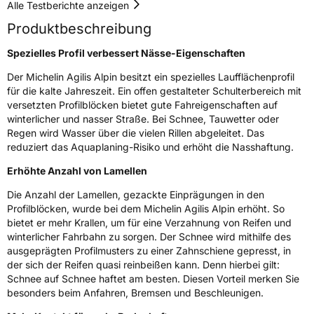
Alle Testberichte anzeigen
Effizienz
D
Produktbeschreibung
Nasshaftung
B
Spezielles Profil verbessert Nässe-Eigenschaften
Der Michelin Agilis Alpin besitzt ein spezielles Laufflächenprofil
Rollgeräusch (Klasse)
B
für die kalte Jahreszeit. Ein offen gestalteter Schulterbereich mit
versetzten Profilblöcken bietet gute Fahreigenschaften auf
winterlicher und nasser Straße. Bei Schnee, Tauwetter oder
Rollgeräusch (dB)
73
Regen wird Wasser über die vielen Rillen abgeleitet. Das
Fahrzeugklasse
C2
reduziert das Aquaplaning-Risiko und erhöht die Nasshaftung.
Erhöhte Anzahl von Lamellen
3PMSF / Schneeflockensymbol / Alpine-Symbol
Ja
Die Anzahl der Lamellen, gezackte Einprägungen in den
Eisgrip
Nein
Profilblöcken, wurde bei dem Michelin Agilis Alpin erhöht. So
bietet er mehr Krallen, um für eine Verzahnung von Reifen und
EPREL ID
411591
winterlicher Fahrbahn zu sorgen. Der Schnee wird mithilfe des
ausgeprägten Profilmusters zu einer Zahnschiene gepresst, in
Allgemeine Produktsicherheit (GPSR)
der sich der Reifen quasi reinbeißen kann. Denn hierbei gilt:
Schnee auf Schnee haftet am besten. Diesen Vorteil merken Sie
Herstellerkontakt
MANUFACTURE FRANCAISE DES
besonders beim Anfahren, Bremsen und Beschleunigen.
PNEUMATIQUES MICHELIN, place des
Carmes-Déchaux 23 63000 Clermont-