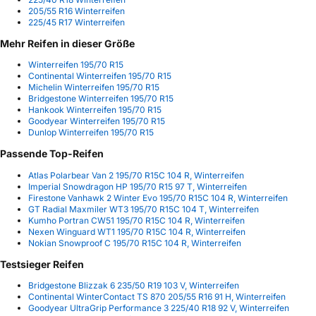
205/55 R16 Winterreifen
225/45 R17 Winterreifen
Mehr Reifen in dieser Größe
Winterreifen 195/70 R15
Continental Winterreifen 195/70 R15
Michelin Winterreifen 195/70 R15
Bridgestone Winterreifen 195/70 R15
Hankook Winterreifen 195/70 R15
Goodyear Winterreifen 195/70 R15
Dunlop Winterreifen 195/70 R15
Passende Top-Reifen
Atlas Polarbear Van 2 195/70 R15C 104 R, Winterreifen
Imperial Snowdragon HP 195/70 R15 97 T, Winterreifen
Firestone Vanhawk 2 Winter Evo 195/70 R15C 104 R, Winterreifen
GT Radial Maxmiler WT3 195/70 R15C 104 T, Winterreifen
Kumho Portran CW51 195/70 R15C 104 R, Winterreifen
Nexen Winguard WT1 195/70 R15C 104 R, Winterreifen
Nokian Snowproof C 195/70 R15C 104 R, Winterreifen
Testsieger Reifen
Bridgestone Blizzak 6 235/50 R19 103 V, Winterreifen
Continental WinterContact TS 870 205/55 R16 91 H, Winterreifen
Goodyear UltraGrip Performance 3 225/40 R18 92 V, Winterreifen