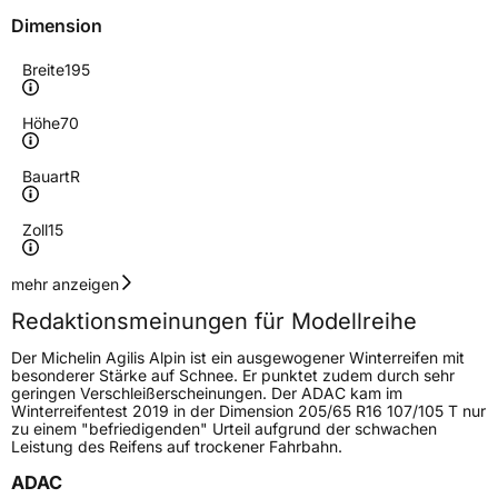
Dimension
Breite
195
Höhe
70
Bauart
R
Zoll
15
Geschwindigkeitsindex
R
mehr anzeigen
Redaktionsmeinungen für Modellreihe
Höchstgeschwindigkeit
170 km/h
Der Michelin Agilis Alpin ist ein ausgewogener Winterreifen mit
Lastindex
104/102
besonderer Stärke auf Schnee. Er punktet zudem durch sehr
geringen Verschleißerscheinungen. Der ADAC kam im
Winterreifentest 2019 in der Dimension 205/65 R16 107/105 T nur
Höchstlast
900/850 kg
zu einem "befriedigenden" Urteil aufgrund der schwachen
Leistung des Reifens auf trockener Fahrbahn.
Gewicht (in kg)
11,74 kg
ADAC