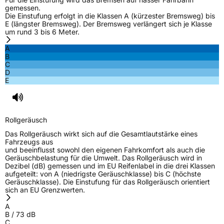
gemessen.
Die Einstufung erfolgt in die Klassen A (kürzester Bremsweg) bis
E (längster Bremsweg). Der Bremsweg verlängert sich je Klasse
um rund 3 bis 6 Meter.
A
B
C
D
E
Rollgeräusch
Das Rollgeräusch wirkt sich auf die Gesamtlautstärke eines
Fahrzeugs aus
und beeinflusst sowohl den eigenen Fahrkomfort als auch die
Geräuschbelastung für die Umwelt. Das Rollgeräusch wird in
Dezibel (dB) gemessen und im EU Reifenlabel in die drei Klassen
aufgeteilt: von A (niedrigste Geräuschklasse) bis C (höchste
Geräuschklasse). Die Einstufung für das Rollgeräusch orientiert
sich an EU Grenzwerten.
A
B
/
73
dB
C