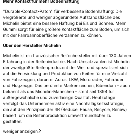
Mehr Kontakt für mehr Bodenhaftung
Ferrand Frankreich, contact@tc.michelin.eu
"Durable-Contact-Patch" für verbesserte Bodenhaftung: Die
vergrößerte und weniger abgerundete Aufstandsfläche des
Michelin bietet eine bessere Haftung bei Eis und Schnee. Mehr
Gummi sorgt für eine größere Kontaktfläche zum Boden, um sich
mit der Fahrbahnoberfläche verzahnen zu können.
Über den Hersteller Michelin
Michelin ist ein französischer Reifenhersteller mit über 130 Jahren
Erfahrung in der Reifenindustrie. Nach Umsatzzahlen ist Michelin
der zweitgrößte Reifenproduzent der Welt und spezialisiert sich
auf die Entwicklung und Produktion von Reifen für eine Vielzahl
von Fahrzeugen, darunter Autos, LKW, Motorräder, Fahrräder
und Flugzeuge. Das berühmte Markenzeichen, Bibendum – auch
bekannt als das Michelin-Männchen – steht seit 1894 für
außergewöhnliche und zuverlässige Qualität. Heutzutage
verfolgt das Unternehmen aktiv eine Nachhaltigkeitsstrategie,
die auf den Prinzipien der 4R (Reduce, Reuse, Recycle, Renew)
basiert, um die Reifenproduktion umweltfreundlicher zu
gestalten.
weniger anzeigen