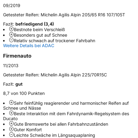
Generelle Merkmale
09/2019
Fahrzeugtyp
Transporter
Getesteter Reifen:
Michelin Agilis Alpin 205/65 R16 107/105T
Fazit:
befriedigend (3,4)
Verwendung
Winterreifen
Bestnote beim Verschleiß
Besonders gut auf Schnee
Modellname
Agilis Alpin
Relativ schwach auf trockener Fahrbahn
Weitere Details bei ADAC
Fahrzeugart
Transporter
Firmenauto
Weitere Eigenschaften
11/2013
Getesteter Reifen:
Michelin Agilis Alpin 225/70R15C
Schlauchtyp
TL
Fazit:
gut
Zustand
Neureifen
8,7 von 100 Punkten
Sehr feinfühlig reagierender und harmonischer Reifen auf
M+S
Ja
Schnee und Nässe
Beste Interaktion mit dem Fahrdynamik-Regelsystem des
C-Reifen
Ja
Ducato
Gute Bremswerte bei allen Fahrbahnzuständen
Guter Komfort
EU Label
Leichte Schwäche im Längsaquaplaning