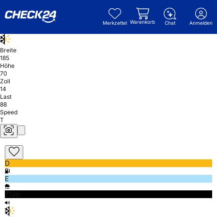
Warenkorb
Merkzettel
Chat
Anmelden
Breite
185
Höhe
70
Zoll
14
Last
88
Speed
T
D
E
71db