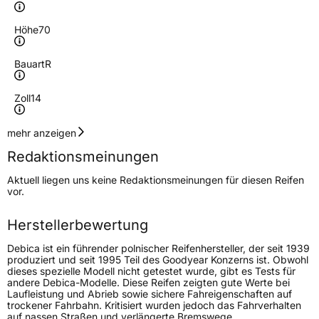
Höhe
70
Bauart
R
Zoll
14
Geschwindigkeitsindex
T
mehr anzeigen
Redaktionsmeinungen
Höchstgeschwindigkeit
190 km/h
Aktuell liegen uns keine Redaktionsmeinungen für diesen Reifen
Lastindex
88
vor.
Höchstlast
560 kg
Herstellerbewertung
Gewicht (in kg)
6,921 kg
Debica ist ein führender polnischer Reifenhersteller, der seit 1939
produziert und seit 1995 Teil des Goodyear Konzerns ist. Obwohl
dieses spezielle Modell nicht getestet wurde, gibt es Tests für
Generelle Merkmale
andere Debica-Modelle. Diese Reifen zeigten gute Werte bei
Laufleistung und Abrieb sowie sichere Fahreigenschaften auf
Fahrzeugtyp
PKW
trockener Fahrbahn. Kritisiert wurden jedoch das Fahrverhalten
auf nassen Straßen und verlängerte Bremswege.