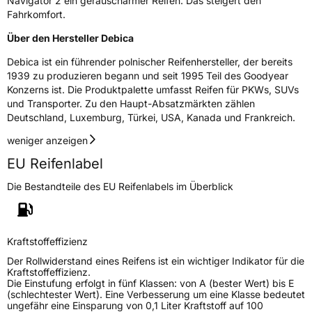
Navigator 2 ein geräuscharmer Reifen. Das steigert den
Fahrkomfort.
Rollgeräusch (dB)
71
Über den Hersteller Debica
Fahrzeugklasse
C1
Debica ist ein führender polnischer Reifenhersteller, der bereits
1939 zu produzieren begann und seit 1995 Teil des Goodyear
3PMSF / Schneeflockensymbol / Alpine-Symbol
Ja
Konzerns ist. Die Produktpalette umfasst Reifen für PKWs, SUVs
und Transporter. Zu den Haupt-Absatzmärkten zählen
Eisgrip
Nein
Deutschland, Luxemburg, Türkei, USA, Kanada und Frankreich.
EPREL ID
609950
weniger anzeigen
EU Reifenlabel
Allgemeine Produktsicherheit (GPSR)
Die Bestandteile des EU Reifenlabels im Überblick
Herstellerkontakt
Goodyear S.A. Innovation Center, Avenue
Gordon Smith 7750 Colmar-Berg Luxemburg,
www.goodyear.eu
Kraftstoffeffizienz
Der Rollwiderstand eines Reifens ist ein wichtiger Indikator für die
Kraftstoffeffizienz.
Die Einstufung erfolgt in fünf Klassen: von A (bester Wert) bis E
(schlechtester Wert). Eine Verbesserung um eine Klasse bedeutet
ungefähr eine Einsparung von 0,1 Liter Kraftstoff auf 100