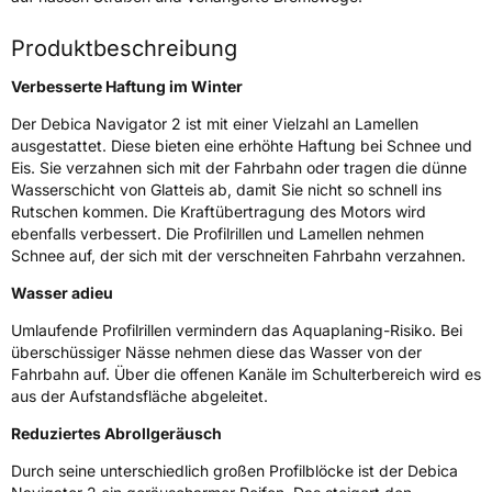
Verwendung
Ganzjahresreifen
Modellname
Navigator 2
Produktbeschreibung
Fahrzeugart
PKW & SUV
Verbesserte Haftung im Winter
Der Debica Navigator 2 ist mit einer Vielzahl an Lamellen
Weitere Eigenschaften
ausgestattet. Diese bieten eine erhöhte Haftung bei Schnee und
Eis. Sie verzahnen sich mit der Fahrbahn oder tragen die dünne
Schlauchtyp
TL
Wasserschicht von Glatteis ab, damit Sie nicht so schnell ins
Rutschen kommen. Die Kraftübertragung des Motors wird
Zustand
Neureifen
ebenfalls verbessert. Die Profilrillen und Lamellen nehmen
Schnee auf, der sich mit der verschneiten Fahrbahn verzahnen.
M+S
Ja
Wasser adieu
EU Label
Umlaufende Profilrillen vermindern das Aquaplaning-Risiko. Bei
überschüssiger Nässe nehmen diese das Wasser von der
Fahrbahn auf. Über die offenen Kanäle im Schulterbereich wird es
Effizienz
D
aus der Aufstandsfläche abgeleitet.
Nasshaftung
E
Reduziertes Abrollgeräusch
Durch seine unterschiedlich großen Profilblöcke ist der Debica
Rollgeräusch (Klasse)
B