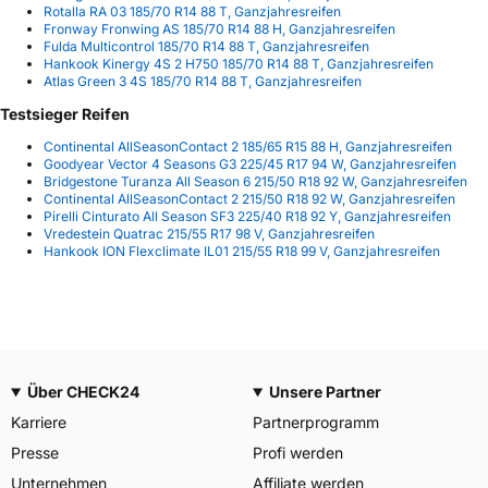
Rotalla RA 03 185/70 R14 88 T, Ganzjahresreifen
Fronway Fronwing AS 185/70 R14 88 H, Ganzjahresreifen
Fulda Multicontrol 185/70 R14 88 T, Ganzjahresreifen
Hankook Kinergy 4S 2 H750 185/70 R14 88 T, Ganzjahresreifen
Atlas Green 3 4S 185/70 R14 88 T, Ganzjahresreifen
Testsieger Reifen
Continental AllSeasonContact 2 185/65 R15 88 H, Ganzjahresreifen
Goodyear Vector 4 Seasons G3 225/45 R17 94 W, Ganzjahresreifen
Bridgestone Turanza All Season 6 215/50 R18 92 W, Ganzjahresreifen
Continental AllSeasonContact 2 215/50 R18 92 W, Ganzjahresreifen
Pirelli Cinturato All Season SF3 225/40 R18 92 Y, Ganzjahresreifen
Vredestein Quatrac 215/55 R17 98 V, Ganzjahresreifen
Hankook ION Flexclimate IL01 215/55 R18 99 V, Ganzjahresreifen
Über CHECK24
Unsere Partner
Karriere
Partnerprogramm
Presse
Profi werden
Unternehmen
Affiliate werden