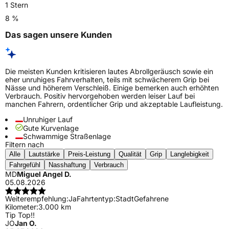
1 Stern
8 %
Das sagen unsere Kunden
Die meisten Kunden kritisieren lautes Abrollgeräusch sowie ein
eher unruhiges Fahrverhalten, teils mit schwächerem Grip bei
Nässe und höherem Verschleiß. Einige bemerken auch erhöhten
Verbrauch. Positiv hervorgehoben werden leiser Lauf bei
manchen Fahrern, ordentlicher Grip und akzeptable Laufleistung.
Unruhiger Lauf
Gute Kurvenlage
Schwammige Straßenlage
Filtern nach
Alle
Lautstärke
Preis-Leistung
Qualität
Grip
Langlebigkeit
Fahrgefühl
Nasshaftung
Verbrauch
MD
Miguel Angel D.
05.08.2026
Weiterempfehlung:
Ja
Fahrtentyp:
Stadt
Gefahrene
Kilometer:
3.000 km
Tip Top!!
JO
Jan O.