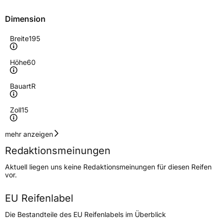
Dimension
Breite
195
Höhe
60
Bauart
R
Zoll
15
Geschwindigkeitsindex
H
mehr anzeigen
Redaktionsmeinungen
Lastindex
88
Aktuell liegen uns keine Redaktionsmeinungen für diesen Reifen
vor.
Höchstlast
560 kg
EU Reifenlabel
Generelle Merkmale
Die Bestandteile des EU Reifenlabels im Überblick
Fahrzeugtyp
PKW