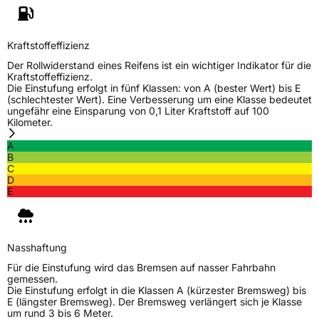
Verwendung
Ganzjahresreifen
Modellname
Catchfors AS 2
Kraftstoffeffizienz
Fahrzeugart
PKW & SUV
Der Rollwiderstand eines Reifens ist ein wichtiger Indikator für die
Kraftstoffeffizienz.
Die Einstufung erfolgt in fünf Klassen: von A (bester Wert) bis E
(schlechtester Wert). Eine Verbesserung um eine Klasse bedeutet
Weitere Eigenschaften
ungefähr eine Einsparung von 0,1 Liter Kraftstoff auf 100
Kilometer.
Schlauchtyp
TL
A
B
Zustand
Neureifen
C
D
E
M+S
Ja
EU Label
Nasshaftung
Effizienz
C
Für die Einstufung wird das Bremsen auf nasser Fahrbahn
gemessen.
Die Einstufung erfolgt in die Klassen A (kürzester Bremsweg) bis
Nasshaftung
C
E (längster Bremsweg). Der Bremsweg verlängert sich je Klasse
um rund 3 bis 6 Meter.