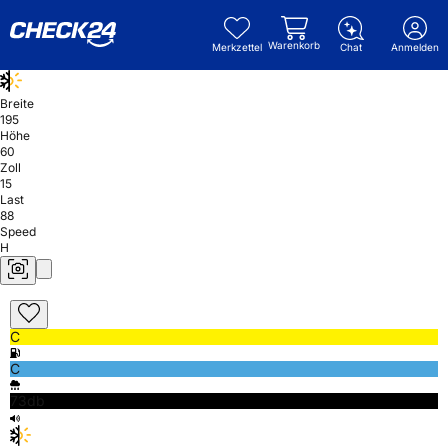
Warenkorb
Merkzettel
Chat
Anmelden
Breite
195
Höhe
60
Zoll
15
Last
88
Speed
H
C
C
73db