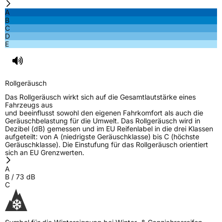
Rollgeräusch (Klasse)
B
A
B
C
Rollgeräusch (dB)
73
D
E
Fahrzeugklasse
C1
3PMSF / Schneeflockensymbol / Alpine-Symbol
Ja
Rollgeräusch
EPREL ID
2113851
Das Rollgeräusch wirkt sich auf die Gesamtlautstärke eines
Fahrzeugs aus
Allgemeine Produktsicherheit (GPSR)
und beeinflusst sowohl den eigenen Fahrkomfort als auch die
Geräuschbelastung für die Umwelt. Das Rollgeräusch wird in
Dezibel (dB) gemessen und im EU Reifenlabel in die drei Klassen
Herstellerkontakt
Windforce, Qingdao China,
aufgeteilt: von A (niedrigste Geräuschklasse) bis C (höchste
maksim.meng@landspidertire.com
Geräuschklasse). Die Einstufung für das Rollgeräusch orientiert
sich an EU Grenzwerten.
Verantwortliche
corrado bergagna, Qingdao China,
in der EU
maksim.meng@landspidertire.com
A
B
/
73
dB
C