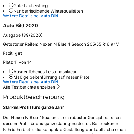
Gute Laufleistung
Weitere Eigenschaften
Nur befriedigende Winterqualitäten
Weitere Details bei Auto Bild
Schlauchtyp
TL
Auto Bild 2020
Zustand
Neureifen
Ausgabe (39/2020)
Getesteter Reifen:
Nexen N Blue 4 Season 205/55 R16 94V
M+S
Ja
Fazit:
gut
EU Label
Platz 11 von 14
Ausgeglichenes Leistungsniveau
Effizienz
D
Mäßige Seitenführung auf nasser Piste
Weitere Details bei Auto Bild
Nasshaftung
B
Alle Testberichte anzeigen
Produktbeschreibung
Rollgeräusch (Klasse)
B
Starkes Profil fürs ganze Jahr
Rollgeräusch (dB)
70
Der Nexen N Blue 4Season ist ein robuster Ganzjahresreifen,
dessen Profil für das ganze Jahr gerüstet ist. Bei trockener
Fahrzeugklasse
C1
Fahrbahn bietet die kompakte Gestaltung der Lauffläche einen