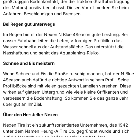
großzügigen Bodenkontakt, der die Traktion (Kraftübertragung
3PMSF / Schneeflockensymbol / Alpine-Symbol
Ja
des Motors) positiv beeinflusst. Diesen Vorteil merken Sie beim
Anfahren, Beschleunigen und Bremsen.
Eisgrip
Nein
Bei Regen gut unterwegs
EPREL ID
430485
Im Regen bietet der Nexen N Blue 4Season gute Leistung. Bei
Allgemeine Produktsicherheit (GPSR)
nasser Fahrbahn leiten die tiefen, v-förmigen Profilrillen das
Wasser schnell aus der Aufstandsfläche. Das unterstützt die
Nasshaftung und senkt das Aquaplaning-Risiko.
Herstellerkontakt
NEXEN TIRE EUROPE s.r.o., Lise-Meitner-
Strasse 1 65779 Kelkheim Deutschland,
marketing.nte@nexentire.com
Schnee und Eis meistern
Wenn Schnee und Eis die Straße rutschig machen, hat der N Blue
4Season auch dafür die richtige Antwort in seinem Profil. Seine
Profilblöcke sind mit vielen gezackten Lamellen versehen. Diese
wirken auf glattem Untergrund wie viele kleine Griffkanten und
verbessern die Bodenhaftung. So kommen Sie das ganze Jahr
über gut an Ihr Ziel.
Über den Hersteller Nexen
Nexen Tire ist ein zukunftsorientiertes Unternehmen, das 1942
unter dem Namen Heung-A Tire Co. gegründet wurde und sich