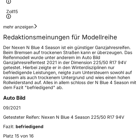
Zoll
15
Geschwindigkeitsindex
H
mehr anzeigen
Redaktionsmeinungen für Modellreihe
Höchstgeschwindigkeit
210 km/h
Der Nexen N Blue 4 Season ist ein günstiger Ganzjahresreifen.
Lastindex
88
Beim Bremsen auf trockenen Straßen kann er überzeugen. Das
Reifenmodell wurde unter anderem im Auto Bild
Ganzjahresreifentest 2021 in der Dimension 225/50 R17 94V
Höchstlast
560 kg
getestet. Hierbei zeigte er in den Winterdisziplinen nur
befriedigende Leistungen, neigte zum Untersteuern sowohl auf
Gewicht (in kg)
8,2 kg
nassem als auch trockenem Untergrund und wies einen hohen
Rollwiderstand auf. Alles in allem schloss der N Blue 4 Season mit
dem Fazit "befriedigend" ab.
Generelle Merkmale
Auto Bild
Fahrzeugtyp
PKW
09/2021
Verwendung
Ganzjahresreifen
Getesteter Reifen:
Nexen N Blue 4 Season 225/50 R17 94V
Modellname
N Blue 4Season
Fazit:
befriedigend
Fahrzeugart
PKW & SUV
Platz 15 von 16