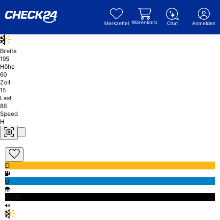
Warenkorb
Merkzettel
Chat
Anmelden
Breite
195
Höhe
60
Zoll
15
Last
88
Speed
H
D
B
70db