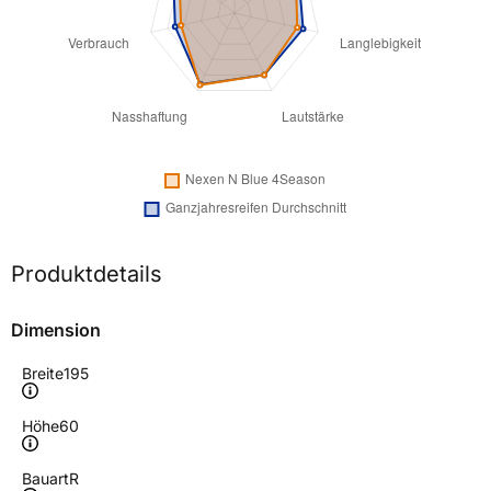
Produktdetails
Dimension
Breite
195
Höhe
60
Bauart
R