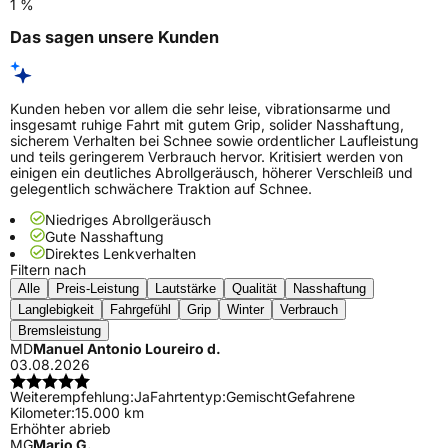
1 %
Das sagen unsere Kunden
Kunden heben vor allem die sehr leise, vibrationsarme und
insgesamt ruhige Fahrt mit gutem Grip, solider Nasshaftung,
sicherem Verhalten bei Schnee sowie ordentlicher Laufleistung
und teils geringerem Verbrauch hervor. Kritisiert werden von
einigen ein deutliches Abrollgeräusch, höherer Verschleiß und
gelegentlich schwächere Traktion auf Schnee.
Niedriges Abrollgeräusch
Gute Nasshaftung
Direktes Lenkverhalten
Filtern nach
Alle
Preis-Leistung
Lautstärke
Qualität
Nasshaftung
Langlebigkeit
Fahrgefühl
Grip
Winter
Verbrauch
Bremsleistung
MD
Manuel Antonio Loureiro d.
03.08.2026
Weiterempfehlung:
Ja
Fahrtentyp:
Gemischt
Gefahrene
Kilometer:
15.000 km
Erhöhter abrieb
MG
Mario G.