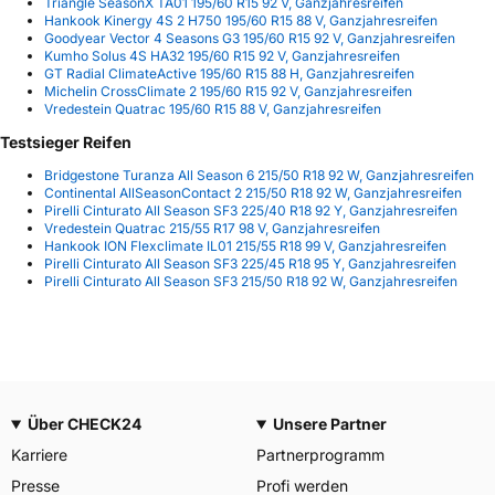
Triangle SeasonX TA01 195/60 R15 92 V, Ganzjahresreifen
Hankook Kinergy 4S 2 H750 195/60 R15 88 V, Ganzjahresreifen
Goodyear Vector 4 Seasons G3 195/60 R15 92 V, Ganzjahresreifen
Kumho Solus 4S HA32 195/60 R15 92 V, Ganzjahresreifen
GT Radial ClimateActive 195/60 R15 88 H, Ganzjahresreifen
Michelin CrossClimate 2 195/60 R15 92 V, Ganzjahresreifen
Vredestein Quatrac 195/60 R15 88 V, Ganzjahresreifen
Testsieger Reifen
Bridgestone Turanza All Season 6 215/50 R18 92 W, Ganzjahresreifen
Continental AllSeasonContact 2 215/50 R18 92 W, Ganzjahresreifen
Pirelli Cinturato All Season SF3 225/40 R18 92 Y, Ganzjahresreifen
Vredestein Quatrac 215/55 R17 98 V, Ganzjahresreifen
Hankook ION Flexclimate IL01 215/55 R18 99 V, Ganzjahresreifen
Pirelli Cinturato All Season SF3 225/45 R18 95 Y, Ganzjahresreifen
Pirelli Cinturato All Season SF3 215/50 R18 92 W, Ganzjahresreifen
Über CHECK24
Unsere Partner
Karriere
Partnerprogramm
Presse
Profi werden