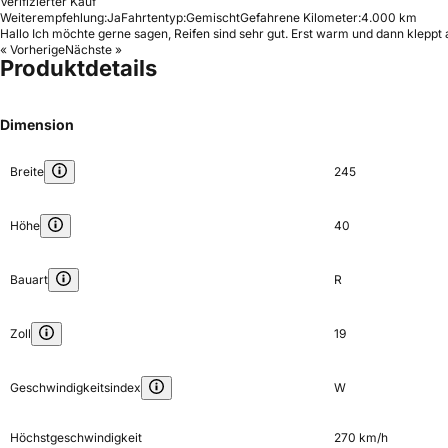
Verifizierter Kauf
Weiterempfehlung:
Ja
Fahrtentyp:
Gemischt
Gefahrene Kilometer:
4.000 km
Hallo Ich möchte gerne sagen, Reifen sind sehr gut. Erst warm und dann kleppt 
« Vorherige
Nächste »
Produktdetails
Dimension
Breite
245
Höhe
40
Bauart
R
Zoll
19
Geschwindigkeitsindex
W
Höchstgeschwindigkeit
270 km/h