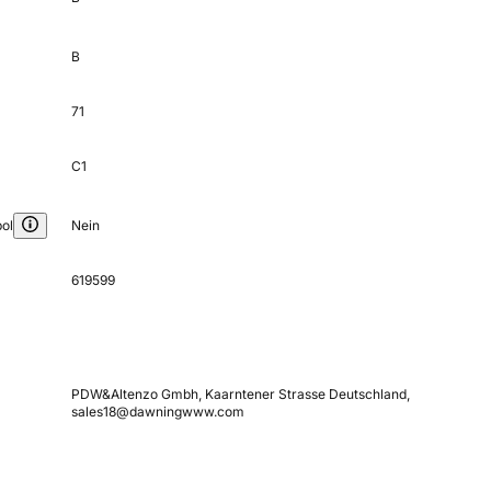
B
71
C1
ol
Nein
619599
PDW&Altenzo Gmbh, Kaarntener Strasse Deutschland,
sales18@dawningwww.com