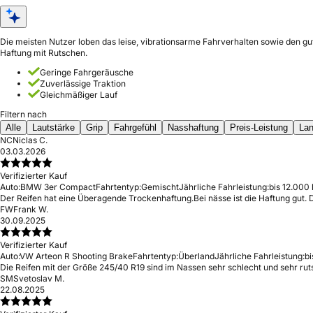
Die meisten Nutzer loben das leise, vibrationsarme Fahrverhalten sowie den gu
Haftung mit Rutschen.
Geringe Fahrgeräusche
Zuverlässige Traktion
Gleichmäßiger Lauf
Filtern nach
Alle
Lautstärke
Grip
Fahrgefühl
Nasshaftung
Preis-Leistung
Lan
NC
Niclas C.
03.03.2026
Verifizierter Kauf
Auto:
BMW 3er Compact
Fahrtentyp:
Gemischt
Jährliche Fahrleistung:
bis 12.000
Der Reifen hat eine Überagende Trockenhaftung.Bei nässe ist die Haftung gut. De
FW
Frank W.
30.09.2025
Verifizierter Kauf
Auto:
VW Arteon R Shooting Brake
Fahrtentyp:
Überland
Jährliche Fahrleistung:
bi
Die Reifen mit der Größe 245/40 R19 sind im Nassen sehr schlecht und sehr rut
SM
Svetoslav M.
22.08.2025