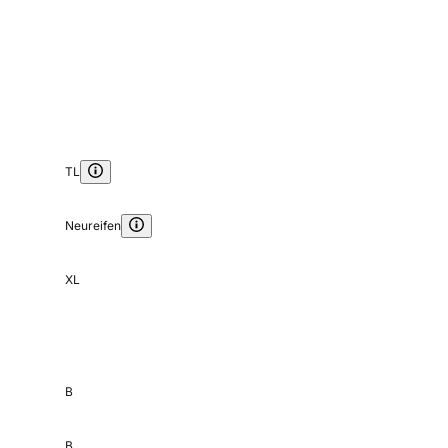
TL
Neureifen
XL
B
B