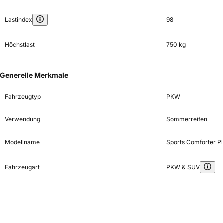
Lastindex
98
Höchstlast
750 kg
Generelle Merkmale
Fahrzeugtyp
PKW
Verwendung
Sommerreifen
Modellname
Sports Comforter Pl
Fahrzeugart
PKW & SUV