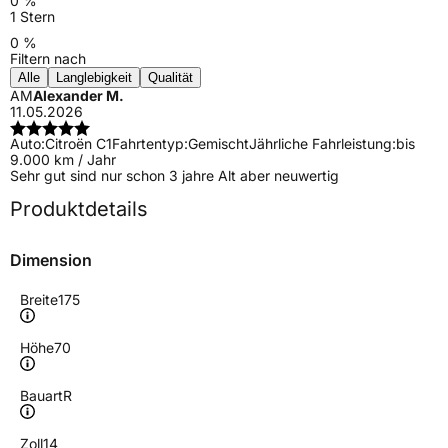
0 %
1 Stern
0 %
Filtern nach
Alle
Langlebigkeit
Qualität
AM
Alexander M.
11.05.2026
Auto:
Citroën C1
Fahrtentyp:
Gemischt
Jährliche Fahrleistung:
bis
9.000 km / Jahr
Sehr gut sind nur schon 3 jahre Alt aber neuwertig
Produktdetails
Dimension
Breite
175
Höhe
70
Bauart
R
Zoll
14