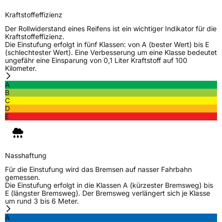
Schlauchtyp
TL
Kraftstoffeffizienz
Der Rollwiderstand eines Reifens ist ein wichtiger Indikator für die
Zustand
Neureifen
Kraftstoffeffizienz.
Die Einstufung erfolgt in fünf Klassen: von A (bester Wert) bis E
(schlechtester Wert). Eine Verbesserung um eine Klasse bedeutet
ungefähr eine Einsparung von 0,1 Liter Kraftstoff auf 100
EU Label
Kilometer.
Effizienz
D
A
B
C
Nasshaftung
C
D
E
Rollgeräusch (Klasse)
B
Rollgeräusch (dB)
69
Nasshaftung
Für die Einstufung wird das Bremsen auf nasser Fahrbahn
Fahrzeugklasse
C1
gemessen.
Die Einstufung erfolgt in die Klassen A (kürzester Bremsweg) bis
E (längster Bremsweg). Der Bremsweg verlängert sich je Klasse
3PMSF / Schneeflockensymbol / Alpine-Symbol
Nein
um rund 3 bis 6 Meter.
A
EPREL ID
1981162