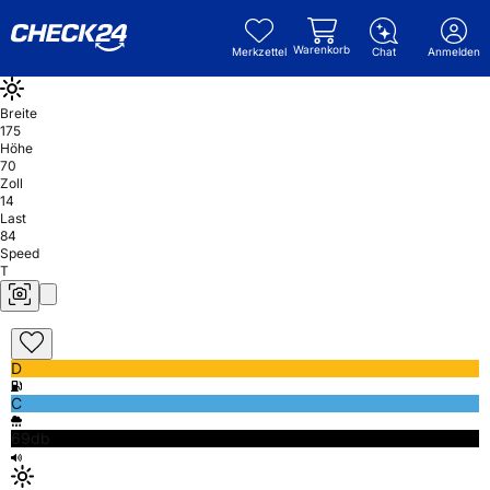
Warenkorb
Merkzettel
Chat
Anmelden
Breite
175
Höhe
70
Zoll
14
Last
84
Speed
T
D
C
69db