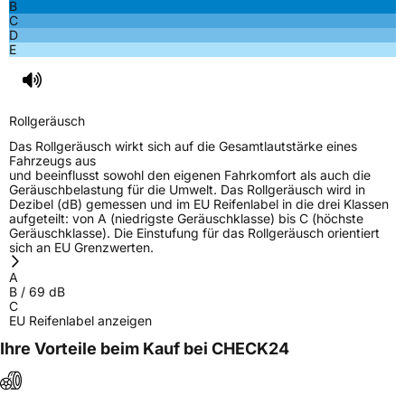
B
C
Allgemeine Produktsicherheit (GPSR)
D
E
Herstellerkontakt
Apollo Tyres NL B.V., Ir. E.L.C. Schiffstraat
370 7547 RD Enschede Niederlande,
www.apollotyres.com
Rollgeräusch
Das Rollgeräusch wirkt sich auf die Gesamtlautstärke eines
Fahrzeugs aus
und beeinflusst sowohl den eigenen Fahrkomfort als auch die
Geräuschbelastung für die Umwelt. Das Rollgeräusch wird in
Dezibel (dB) gemessen und im EU Reifenlabel in die drei Klassen
aufgeteilt: von A (niedrigste Geräuschklasse) bis C (höchste
Geräuschklasse). Die Einstufung für das Rollgeräusch orientiert
sich an EU Grenzwerten.
A
B
/
69
dB
C
EU Reifenlabel anzeigen
Ihre Vorteile beim Kauf bei CHECK24