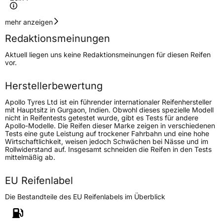
Geschwindigkeitsindex
T
mehr anzeigen
Redaktionsmeinungen
Höchstgeschwindigkeit
190 km/h
Aktuell liegen uns keine Redaktionsmeinungen für diesen Reifen
Lastindex
84
vor.
Höchstlast
500 kg
Herstellerbewertung
Gewicht (in kg)
6,948 kg
Apollo Tyres Ltd ist ein führender internationaler Reifenhersteller
mit Hauptsitz in Gurgaon, Indien. Obwohl dieses spezielle Modell
nicht in Reifentests getestet wurde, gibt es Tests für andere
Generelle Merkmale
Apollo-Modelle. Die Reifen dieser Marke zeigen in verschiedenen
Tests eine gute Leistung auf trockener Fahrbahn und eine hohe
Fahrzeugtyp
PKW
Wirtschaftlichkeit, weisen jedoch Schwächen bei Nässe und im
Rollwiderstand auf. Insgesamt schneiden die Reifen in den Tests
Verwendung
Sommerreifen
mittelmäßig ab.
Modellname
Amazer XP
EU Reifenlabel
Fahrzeugart
PKW & SUV
Die Bestandteile des EU Reifenlabels im Überblick
Weitere Eigenschaften