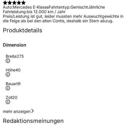
Auto:
Mercedes E-Klasse
Fahrtentyp:
Gemischt
Jährliche
Fahrleistung:
bis 12.000 km / Jahr
Preis/Leistung ist gut, leider mussten mehr Auswuchtgewichte in
die Felge als bei den alten Contis, deshalb ein Stern abzug.
Produktdetails
Dimension
Breite
275
Höhe
40
Bauart
R
Zoll
20
Geschwindigkeitsindex
Y
mehr anzeigen
Redaktionsmeinungen
Höchstgeschwindigkeit
300 km/h