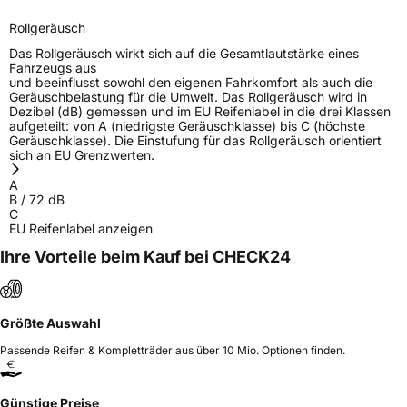
EPREL ID
1087997
Rollgeräusch
Allgemeine Produktsicherheit (GPSR)
Das Rollgeräusch wirkt sich auf die Gesamtlautstärke eines
Fahrzeugs aus
und beeinflusst sowohl den eigenen Fahrkomfort als auch die
Herstellerkontakt
Apollo Tyres NL B.V., Ir. E.L.C. Schiffstraat
Geräuschbelastung für die Umwelt. Das Rollgeräusch wird in
370 7547 RD Enschede Niederlande,
Dezibel (dB) gemessen und im EU Reifenlabel in die drei Klassen
www.apollotyres.com
aufgeteilt: von A (niedrigste Geräuschklasse) bis C (höchste
Geräuschklasse). Die Einstufung für das Rollgeräusch orientiert
sich an EU Grenzwerten.
A
B
/
72
dB
C
EU Reifenlabel anzeigen
Ihre Vorteile beim Kauf bei CHECK24
Größte Auswahl
Passende Reifen & Kompletträder aus über 10 Mio. Optionen finden.
Günstige Preise