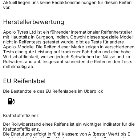
Aktuell liegen uns keine Redaktionsmeinungen für diesen Reifen
Lastindex
106
vor.
Höchstlast
950 kg
Herstellerbewertung
Gewicht (in kg)
11,6 kg
Apollo Tyres Ltd ist ein führender internationaler Reifenhersteller
mit Hauptsitz in Gurgaon, Indien. Obwohl dieses spezielle Modell
nicht in Reifentests getestet wurde, gibt es Tests für andere
Generelle Merkmale
Apollo-Modelle. Die Reifen dieser Marke zeigen in verschiedenen
Tests eine gute Leistung auf trockener Fahrbahn und eine hohe
Fahrzeugtyp
PKW
Wirtschaftlichkeit, weisen jedoch Schwächen bei Nässe und im
Rollwiderstand auf. Insgesamt schneiden die Reifen in den Tests
Verwendung
Sommerreifen
mittelmäßig ab.
Modellname
Aspire 4G Plus
EU Reifenlabel
Fahrzeugart
PKW & SUV
Die Bestandteile des EU Reifenlabels im Überblick
Weitere Eigenschaften
Schlauchtyp
TL
Kraftstoffeffizienz
Der Rollwiderstand eines Reifens ist ein wichtiger Indikator für die
Zustand
Neureifen
Kraftstoffeffizienz.
Die Einstufung erfolgt in fünf Klassen: von A (bester Wert) bis E