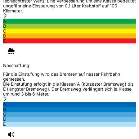
(schlechtester Wert). Eine Verbesserung um eine Klasse bedeutet
Verstärkt
XL
ungefähr eine Einsparung von 0,1 Liter Kraftstoff auf 100
Kilometer.
Felgenschutz
FP
A
B
C
D
EU Label
E
Effizienz
C
Nasshaftung
B
Nasshaftung
Für die Einstufung wird das Bremsen auf nasser Fahrbahn
gemessen.
Rollgeräusch (Klasse)
B
Die Einstufung erfolgt in die Klassen A (kürzester Bremsweg) bis
E (längster Bremsweg). Der Bremsweg verlängert sich je Klasse
um rund 3 bis 6 Meter.
Rollgeräusch (dB)
72
A
Fahrzeugklasse
C1
B
C
D
3PMSF / Schneeflockensymbol / Alpine-Symbol
Nein
E
Eisgrip
Nein