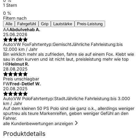
0 %
1 Stern
0 %
Filtern nach
Alle
Fahrgefühl
Grip
Lautstärke
Preis-Leistung
AA
Abdulvehab A.
25.06.2026
Auto:
VW Fox
Fahrtentyp:
Gemischt
Jährliche Fahrleistung:
bis
12.000 km / Jahr
Bin wirklich mehr als zufrieden, fahre sie auf einem Fox. Klebt wie
sau in den kurven und ist nicht laut, preisleistung mehr wie top
HR
Helmut R.
28.08.2025
Preis unschlagbar
FW
Fred-Detlef W.
20.08.2025
Auto:
VW Polo
Fahrtentyp:
Stadt
Jährliche Fahrleistung:
bis 3.000
km / Jahr
Auf dem kleinen 50 PS Polo sind sie ganz o.k., allerdings weniger
spurtreu als teure Markenreifen, geben weniger Gefühl an den
Fahrer.
alle Kundenbewertungen anzeigen
Produktdetails