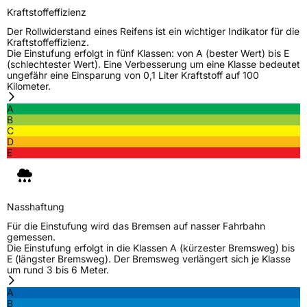
Rollgeräusch (Klasse)
B
Kraftstoffeffizienz
Der Rollwiderstand eines Reifens ist ein wichtiger Indikator für die
Rollgeräusch (dB)
70
Kraftstoffeffizienz.
Die Einstufung erfolgt in fünf Klassen: von A (bester Wert) bis E
Fahrzeugklasse
C1
(schlechtester Wert). Eine Verbesserung um eine Klasse bedeutet
ungefähr eine Einsparung von 0,1 Liter Kraftstoff auf 100
Kilometer.
3PMSF / Schneeflockensymbol / Alpine-Symbol
Nein
A
B
EPREL ID
568915
C
D
E
Allgemeine Produktsicherheit (GPSR)
Herstellerkontakt
Davanti World B.V., Keizersgrach 62-64 1015
CS Amsterdam Netherlands, info@davanti-
tyres.com
Nasshaftung
Für die Einstufung wird das Bremsen auf nasser Fahrbahn
gemessen.
Die Einstufung erfolgt in die Klassen A (kürzester Bremsweg) bis
E (längster Bremsweg). Der Bremsweg verlängert sich je Klasse
um rund 3 bis 6 Meter.
A
B