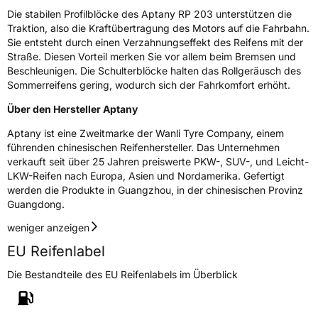
Die stabilen Profilblöcke des Aptany RP 203 unterstützen die
Fahrzeugtyp
PKW
Traktion, also die Kraftübertragung des Motors auf die Fahrbahn.
Verwendung
Sommerreifen
Sie entsteht durch einen Verzahnungseffekt des Reifens mit der
Straße. Diesen Vorteil merken Sie vor allem beim Bremsen und
Modellname
RP 203
Beschleunigen. Die Schulterblöcke halten das Rollgeräusch des
Fahrzeugart
PKW & SUV
Sommerreifens gering, wodurch sich der Fahrkomfort erhöht.
Über den Hersteller Aptany
Weitere Eigenschaften
Aptany ist eine Zweitmarke der Wanli Tyre Company, einem
führenden chinesischen Reifenhersteller. Das Unternehmen
Schlauchtyp
TL
verkauft seit über 25 Jahren preiswerte PKW-, SUV-, und Leicht-
LKW-Reifen nach Europa, Asien und Nordamerika. Gefertigt
Zustand
Neureifen
werden die Produkte in Guangzhou, in der chinesischen Provinz
Guangdong.
weniger anzeigen
EU Label
EU Reifenlabel
Effizienz
D
Die Bestandteile des EU Reifenlabels im Überblick
Nasshaftung
C