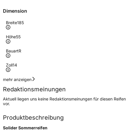
Dimension
Breite
185
Höhe
55
Bauart
R
Zoll
14
Geschwindigkeitsindex
H
mehr anzeigen
Redaktionsmeinungen
Höchstgeschwindigkeit
210 km/h
Aktuell liegen uns keine Redaktionsmeinungen für diesen Reifen
Lastindex
80
vor.
Höchstlast
450 kg
Produktbeschreibung
Solider Sommerreifen
Generelle Merkmale