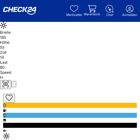
Warenkorb
Merkzettel
Chat
Anmelden
Breite
185
Höhe
55
Zoll
14
Last
80
Speed
H
D
C
70db