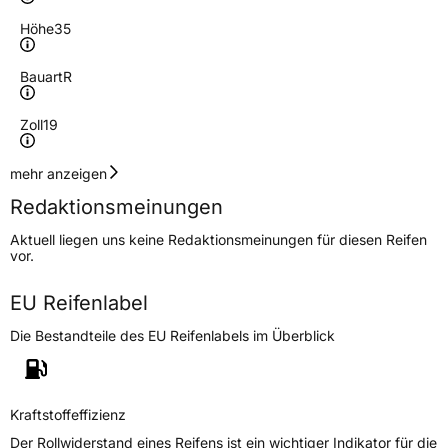
Höhe
35
Bauart
R
Zoll
19
Geschwindigkeitsindex
W
mehr anzeigen
Redaktionsmeinungen
Höchstgeschwindigkeit
270 km/h
Aktuell liegen uns keine Redaktionsmeinungen für diesen Reifen
Lastindex
93
vor.
Höchstlast
650 kg
EU Reifenlabel
Die Bestandteile des EU Reifenlabels im Überblick
Generelle Merkmale
Fahrzeugtyp
PKW
Verwendung
Sommerreifen
Kraftstoffeffizienz
Modellname
Ultra ARZ 4
Der Rollwiderstand eines Reifens ist ein wichtiger Indikator für die