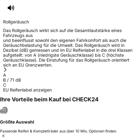
Rollgeräusch (dB)
71
Fahrzeugklasse
C1
Rollgeräusch
3PMSF / Schneeflockensymbol / Alpine-Symbol
Nein
Das Rollgeräusch wirkt sich auf die Gesamtlautstärke eines
Fahrzeugs aus
und beeinflusst sowohl den eigenen Fahrkomfort als auch die
EPREL ID
556506
Geräuschbelastung für die Umwelt. Das Rollgeräusch wird in
Dezibel (dB) gemessen und im EU Reifenlabel in die drei Klassen
Allgemeine Produktsicherheit (GPSR)
aufgeteilt: von A (niedrigste Geräuschklasse) bis C (höchste
Geräuschklasse). Die Einstufung für das Rollgeräusch orientiert
sich an EU Grenzwerten.
Herstellerkontakt
ARIVO, Taishan Road Cao County Heze City
274400 Shandong Province China,
A
info@zodotire.cn
B
/
71
dB
C
EU Reifenlabel anzeigen
Ihre Vorteile beim Kauf bei CHECK24
Größte Auswahl
Passende Reifen & Kompletträder aus über 10 Mio. Optionen finden.