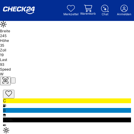
Warenkorb
Merkzettel
Chat
Anmelden
Breite
245
Höhe
35
Zoll
19
Last
93
Speed
W
C
B
71db