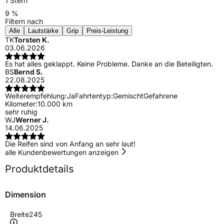
1 Stern
9 %
Filtern nach
Alle
Lautstärke
Grip
Preis-Leistung
TK
Torsten K.
03.06.2026
Es hat alles geklappt. Keine Probleme. Danke an die Beteiligten.
BS
Bernd S.
22.08.2025
Weiterempfehlung:
Ja
Fahrtentyp:
Gemischt
Gefahrene
Kilometer:
10.000 km
sehr ruhig
WJ
Werner J.
14.06.2025
Die Reifen sind von Anfang an sehr laut!
alle Kundenbewertungen anzeigen
Produktdetails
Dimension
Breite
245