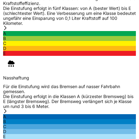
Kraftstoffeffizienz.
Fahrzeugart
PKW & SUV
Die Einstufung erfolgt in fünf Klassen: von A (bester Wert) bis E
(schlechtester Wert). Eine Verbesserung um eine Klasse bedeutet
ungefähr eine Einsparung von 0,1 Liter Kraftstoff auf 100
Kilometer.
Weitere Eigenschaften
A
Schlauchtyp
TL
B
C
D
Zustand
Neureifen
E
Verstärkt
XL
Nasshaftung
EU Label
Für die Einstufung wird das Bremsen auf nasser Fahrbahn
gemessen.
Die Einstufung erfolgt in die Klassen A (kürzester Bremsweg) bis
Effizienz
C
E (längster Bremsweg). Der Bremsweg verlängert sich je Klasse
um rund 3 bis 6 Meter.
Nasshaftung
B
A
B
C
Rollgeräusch (Klasse)
B
D
E