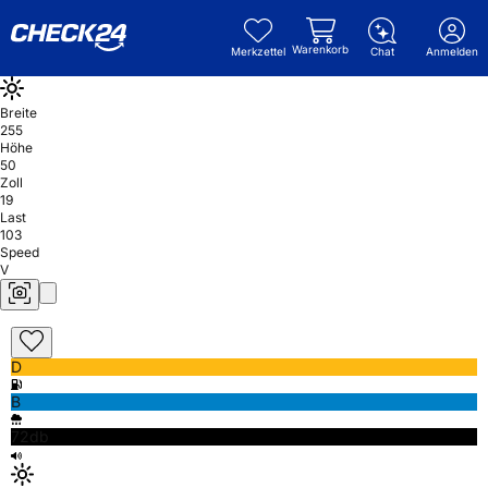
Warenkorb
Merkzettel
Chat
Anmelden
Breite
255
Höhe
50
Zoll
19
Last
103
Speed
V
D
B
72db