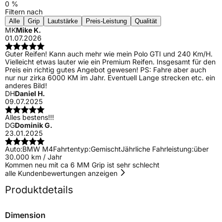
0 %
Filtern nach
Alle
Grip
Lautstärke
Preis-Leistung
Qualität
MK
Mike K.
01.07.2026
Guter Reifen! Kann auch mehr wie mein Polo GTI und 240 Km/H.
Vielleicht etwas lauter wie ein Premium Reifen. Insgesamt für den
Preis ein richtig gutes Angebot gewesen! PS: Fahre aber auch
nur nur zirka 6000 KM im Jahr. Eventuell Lange strecken etc. ein
anderes Bild!
DH
Daniel H.
09.07.2025
Alles bestens!!!
DG
Dominik G.
23.01.2025
Auto:
BMW M4
Fahrtentyp:
Gemischt
Jährliche Fahrleistung:
über
30.000 km / Jahr
Kommen neu mit ca 6 MM Grip ist sehr schlecht
alle Kundenbewertungen anzeigen
Produktdetails
Dimension