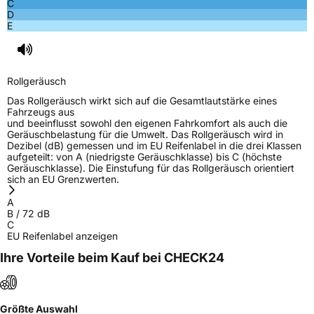
C
Rollgeräusch (Klasse)
B
D
E
Rollgeräusch (dB)
72
Fahrzeugklasse
C1
Rollgeräusch
3PMSF / Schneeflockensymbol / Alpine-Symbol
Nein
Das Rollgeräusch wirkt sich auf die Gesamtlautstärke eines
Fahrzeugs aus
und beeinflusst sowohl den eigenen Fahrkomfort als auch die
Eisgrip
Nein
Geräuschbelastung für die Umwelt. Das Rollgeräusch wird in
Dezibel (dB) gemessen und im EU Reifenlabel in die drei Klassen
EPREL ID
1407342
aufgeteilt: von A (niedrigste Geräuschklasse) bis C (höchste
Geräuschklasse). Die Einstufung für das Rollgeräusch orientiert
Allgemeine Produktsicherheit (GPSR)
sich an EU Grenzwerten.
A
Herstellerkontakt
ARIVO, Taishan Road Cao County Heze City
B
/
72
dB
274400 Shandong Province China,
C
info@zodotire.cn
EU Reifenlabel anzeigen
Ihre Vorteile beim Kauf bei CHECK24
Größte Auswahl