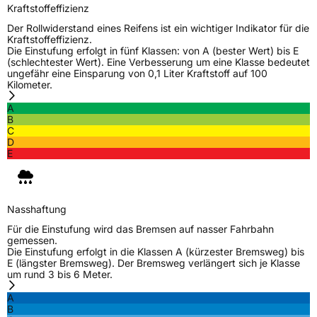
Verwendung
Sommerreifen
Kraftstoffeffizienz
Modellname
Ultra ARZ 5
Der Rollwiderstand eines Reifens ist ein wichtiger Indikator für die
Kraftstoffeffizienz.
Fahrzeugart
PKW & SUV
Die Einstufung erfolgt in fünf Klassen: von A (bester Wert) bis E
(schlechtester Wert). Eine Verbesserung um eine Klasse bedeutet
ungefähr eine Einsparung von 0,1 Liter Kraftstoff auf 100
Kilometer.
Weitere Eigenschaften
A
Schlauchtyp
TL
B
C
D
Zustand
Neureifen
E
Runflat
RFT
Nasshaftung
EU Label
Für die Einstufung wird das Bremsen auf nasser Fahrbahn
gemessen.
Die Einstufung erfolgt in die Klassen A (kürzester Bremsweg) bis
Effizienz
D
E (längster Bremsweg). Der Bremsweg verlängert sich je Klasse
um rund 3 bis 6 Meter.
Nasshaftung
B
A
B