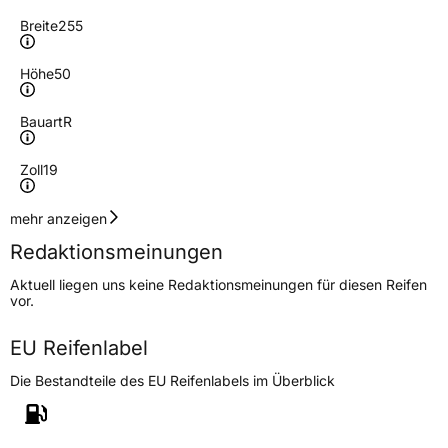
Breite
255
Höhe
50
Bauart
R
Zoll
19
Geschwindigkeitsindex
V
mehr anzeigen
Redaktionsmeinungen
Höchstgeschwindigkeit
240 km/h
Aktuell liegen uns keine Redaktionsmeinungen für diesen Reifen
Lastindex
103
vor.
Höchstlast
875 kg
EU Reifenlabel
Die Bestandteile des EU Reifenlabels im Überblick
Generelle Merkmale
Fahrzeugtyp
PKW