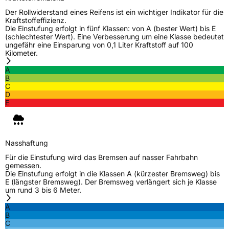
Modellname
Ultra ARZ 5
Der Rollwiderstand eines Reifens ist ein wichtiger Indikator für die
Kraftstoffeffizienz.
Fahrzeugart
PKW & SUV
Die Einstufung erfolgt in fünf Klassen: von A (bester Wert) bis E
(schlechtester Wert). Eine Verbesserung um eine Klasse bedeutet
ungefähr eine Einsparung von 0,1 Liter Kraftstoff auf 100
Kilometer.
Weitere Eigenschaften
A
Schlauchtyp
TL
B
C
D
Zustand
Neureifen
E
Verstärkt
XL
Nasshaftung
EU Label
Für die Einstufung wird das Bremsen auf nasser Fahrbahn
gemessen.
Die Einstufung erfolgt in die Klassen A (kürzester Bremsweg) bis
Effizienz
C
E (längster Bremsweg). Der Bremsweg verlängert sich je Klasse
um rund 3 bis 6 Meter.
Nasshaftung
C
A
B
C
Rollgeräusch (Klasse)
B