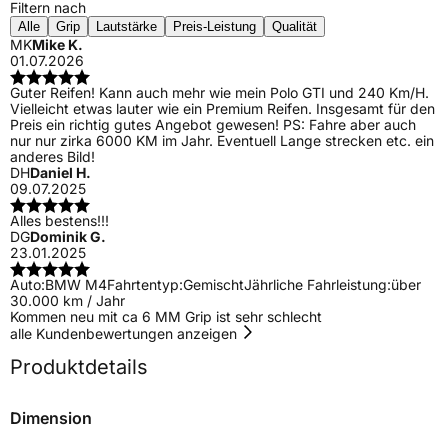
Filtern nach
Alle
Grip
Lautstärke
Preis-Leistung
Qualität
MK
Mike K.
01.07.2026
Guter Reifen! Kann auch mehr wie mein Polo GTI und 240 Km/H.
Vielleicht etwas lauter wie ein Premium Reifen. Insgesamt für den
Preis ein richtig gutes Angebot gewesen! PS: Fahre aber auch
nur nur zirka 6000 KM im Jahr. Eventuell Lange strecken etc. ein
anderes Bild!
DH
Daniel H.
09.07.2025
Alles bestens!!!
DG
Dominik G.
23.01.2025
Auto:
BMW M4
Fahrtentyp:
Gemischt
Jährliche Fahrleistung:
über
30.000 km / Jahr
Kommen neu mit ca 6 MM Grip ist sehr schlecht
alle Kundenbewertungen anzeigen
Produktdetails
Dimension