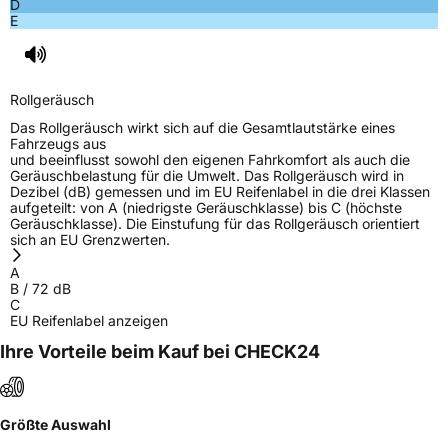
D
E
Rollgeräusch (dB)
72
Fahrzeugklasse
C1
Rollgeräusch
3PMSF / Schneeflockensymbol / Alpine-Symbol
Nein
Das Rollgeräusch wirkt sich auf die Gesamtlautstärke eines
Fahrzeugs aus
und beeinflusst sowohl den eigenen Fahrkomfort als auch die
EPREL ID
1445513
Geräuschbelastung für die Umwelt. Das Rollgeräusch wird in
Dezibel (dB) gemessen und im EU Reifenlabel in die drei Klassen
Allgemeine Produktsicherheit (GPSR)
aufgeteilt: von A (niedrigste Geräuschklasse) bis C (höchste
Geräuschklasse). Die Einstufung für das Rollgeräusch orientiert
sich an EU Grenzwerten.
Herstellerkontakt
ARIVO, Taishan Road Cao County Heze City
274400 Shandong Province China,
A
info@zodotire.cn
B
/
72
dB
C
EU Reifenlabel anzeigen
Ihre Vorteile beim Kauf bei CHECK24
Größte Auswahl