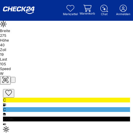
Warenkorb
Merkzettel
Chat
Anmelden
Breite
275
Höhe
40
Zoll
19
Last
105
Speed
W
C
C
72db