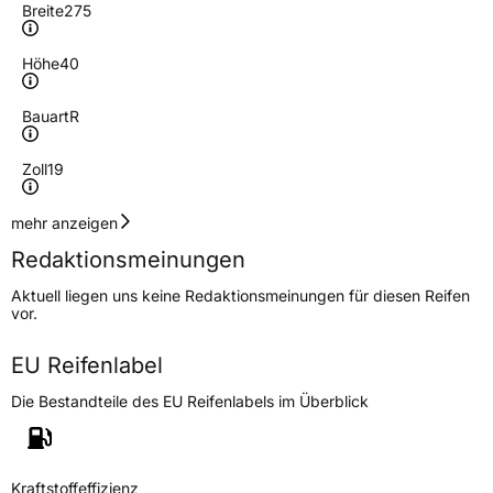
Breite
275
Höhe
40
Bauart
R
Zoll
19
Geschwindigkeitsindex
W
mehr anzeigen
Redaktionsmeinungen
Höchstgeschwindigkeit
270 km/h
Aktuell liegen uns keine Redaktionsmeinungen für diesen Reifen
Lastindex
105
vor.
Höchstlast
925 kg
EU Reifenlabel
Die Bestandteile des EU Reifenlabels im Überblick
Generelle Merkmale
Fahrzeugtyp
PKW
Verwendung
Sommerreifen
Kraftstoffeffizienz