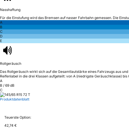
Nasshaftung
Für die Einstufung wird das Bremsen auf nasser Fahrbahn gemessen.
Die Einst
A
B
C
D
E
Rollgeräusch
Das Rollgeräusch wirkt sich auf die Gesamtlautstärke eines Fahrzeugs aus
und 
Reifenlabel in die drei Klassen aufgeteilt: von A (niedrigste Geräuschklasse) bi
A
B
/
69
dB
C
Produktdatenblatt
Teuerste Option:
42,74 €