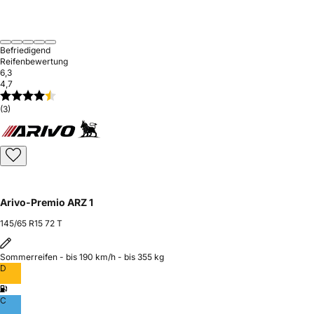
Befriedigend
Reifenbewertung
6,3
4,7
(3)
Arivo-Premio ARZ 1
145/65 R15 72 T
Sommerreifen - bis 190 km/h - bis 355 kg
D
C