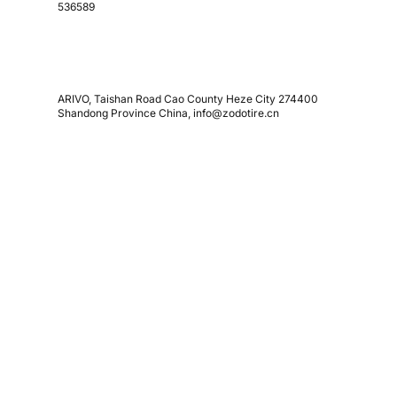
536589
ARIVO, Taishan Road Cao County Heze City 274400
Shandong Province China, info@zodotire.cn