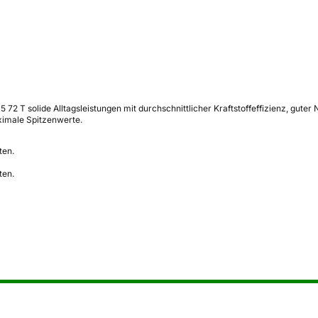
 72 T solide Alltagsleistungen mit durchschnittlicher Kraftstoffeffizienz, gute
ximale Spitzenwerte.
ten.
ten.