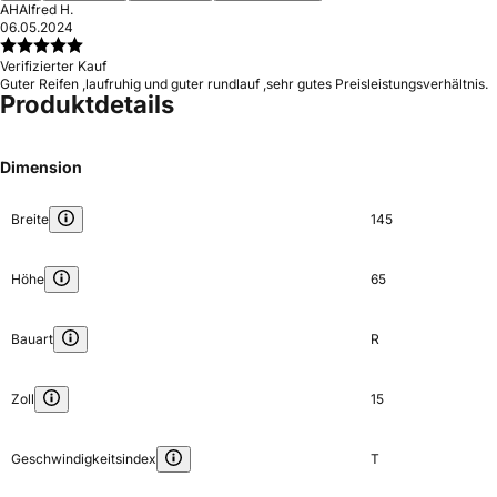
AH
Alfred H.
06.05.2024
Verifizierter Kauf
Guter Reifen ,laufruhig und guter rundlauf ,sehr gutes Preisleistungsverhältnis.
Produktdetails
Dimension
Breite
145
Höhe
65
Bauart
R
Zoll
15
Geschwindigkeitsindex
T