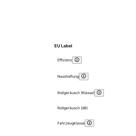
EU Label
Effizienz
Nasshaftung
Rollgeräusch (Klasse)
Rollgeräusch (dB)
Fahrzeugklasse