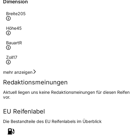
Dimension
Breite
205
Höhe
45
Bauart
R
Zoll
17
Geschwindigkeitsindex
W
mehr anzeigen
Redaktionsmeinungen
Höchstgeschwindigkeit
270 km/h
Aktuell liegen uns keine Redaktionsmeinungen für diesen Reifen
Lastindex
88
vor.
Höchstlast
560 kg
EU Reifenlabel
Die Bestandteile des EU Reifenlabels im Überblick
Generelle Merkmale
Fahrzeugtyp
PKW