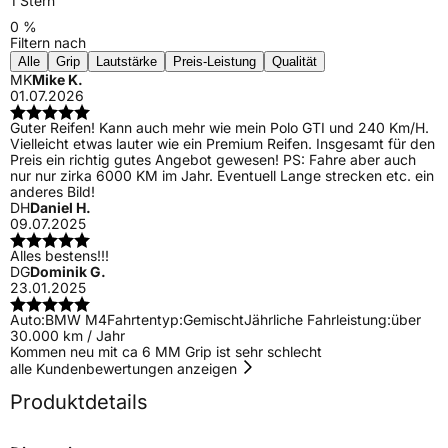
1 Stern
0 %
Filtern nach
Alle
Grip
Lautstärke
Preis-Leistung
Qualität
MK
Mike K.
01.07.2026
Guter Reifen! Kann auch mehr wie mein Polo GTI und 240 Km/H.
Vielleicht etwas lauter wie ein Premium Reifen. Insgesamt für den
Preis ein richtig gutes Angebot gewesen! PS: Fahre aber auch
nur nur zirka 6000 KM im Jahr. Eventuell Lange strecken etc. ein
anderes Bild!
DH
Daniel H.
09.07.2025
Alles bestens!!!
DG
Dominik G.
23.01.2025
Auto:
BMW M4
Fahrtentyp:
Gemischt
Jährliche Fahrleistung:
über
30.000 km / Jahr
Kommen neu mit ca 6 MM Grip ist sehr schlecht
alle Kundenbewertungen anzeigen
Produktdetails