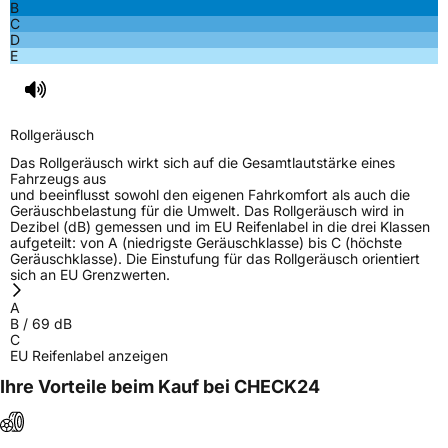
B
C
Rollgeräusch (dB)
69
D
E
Fahrzeugklasse
C1
3PMSF / Schneeflockensymbol / Alpine-Symbol
Nein
Rollgeräusch
EPREL ID
561819
Das Rollgeräusch wirkt sich auf die Gesamtlautstärke eines
Fahrzeugs aus
Allgemeine Produktsicherheit (GPSR)
und beeinflusst sowohl den eigenen Fahrkomfort als auch die
Geräuschbelastung für die Umwelt. Das Rollgeräusch wird in
Dezibel (dB) gemessen und im EU Reifenlabel in die drei Klassen
Herstellerkontakt
ARIVO, Taishan Road Cao County Heze City
aufgeteilt: von A (niedrigste Geräuschklasse) bis C (höchste
274400 Shandong Province China,
Geräuschklasse). Die Einstufung für das Rollgeräusch orientiert
info@zodotire.cn
sich an EU Grenzwerten.
A
B
/
69
dB
C
EU Reifenlabel anzeigen
Ihre Vorteile beim Kauf bei CHECK24