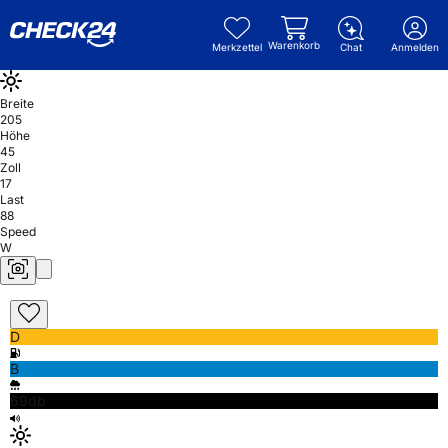
Warenkorb
Merkzettel
Chat
Anmelden
Breite
205
Höhe
45
Zoll
17
Last
88
Speed
W
D
B
69db