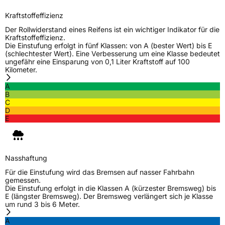
Verwendung
Sommerreifen
Kraftstoffeffizienz
Modellname
Ultra ARZ 5
Der Rollwiderstand eines Reifens ist ein wichtiger Indikator für die
Kraftstoffeffizienz.
Fahrzeugart
PKW & SUV
Die Einstufung erfolgt in fünf Klassen: von A (bester Wert) bis E
(schlechtester Wert). Eine Verbesserung um eine Klasse bedeutet
ungefähr eine Einsparung von 0,1 Liter Kraftstoff auf 100
Kilometer.
Weitere Eigenschaften
A
Zustand
Neureifen
B
C
D
Verstärkt
XL
E
EU Label
Nasshaftung
Effizienz
D
Für die Einstufung wird das Bremsen auf nasser Fahrbahn
gemessen.
Die Einstufung erfolgt in die Klassen A (kürzester Bremsweg) bis
Nasshaftung
B
E (längster Bremsweg). Der Bremsweg verlängert sich je Klasse
um rund 3 bis 6 Meter.
Rollgeräusch (Klasse)
B
A