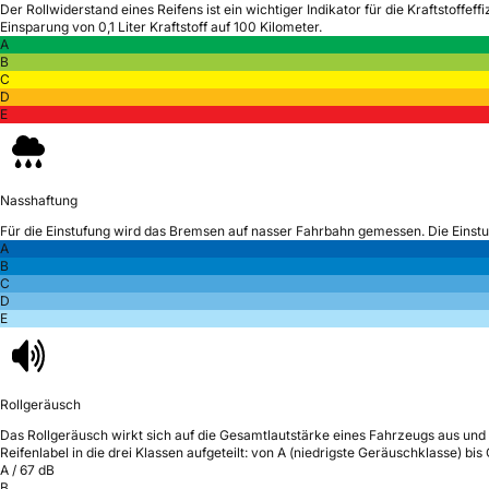
Der Rollwiderstand eines Reifens ist ein wichtiger Indikator für die Kraftstoffeffi
Einsparung von 0,1 Liter Kraftstoff auf 100 Kilometer.
A
B
C
D
E
Nasshaftung
Für die Einstufung wird das Bremsen auf nasser Fahrbahn gemessen.
Die Einst
A
B
C
D
E
Rollgeräusch
Das Rollgeräusch wirkt sich auf die Gesamtlautstärke eines Fahrzeugs aus
und 
Reifenlabel in die drei Klassen aufgeteilt: von A (niedrigste Geräuschklasse) bi
A
/
67
dB
B