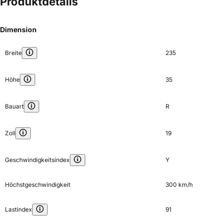
Produktdetails
Dimension
Breite
235
Höhe
35
Bauart
R
Zoll
19
Geschwindigkeitsindex
Y
Höchstgeschwindigkeit
300 km/h
Lastindex
91