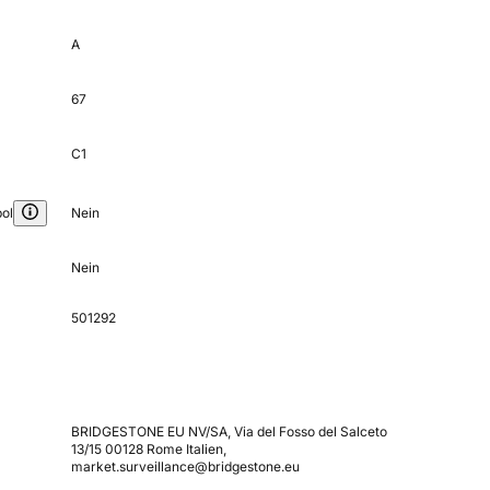
A
67
C1
ol
Nein
Nein
501292
BRIDGESTONE EU NV/SA, Via del Fosso del Salceto
13/15 00128 Rome Italien,
market.surveillance@bridgestone.eu