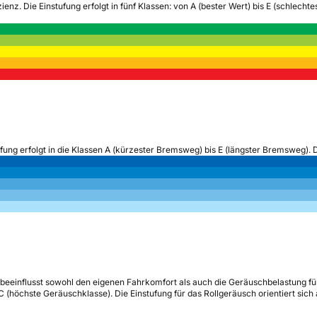
zienz.
Die Einstufung erfolgt in fünf Klassen: von A (bester Wert) bis E (schlech
ufung erfolgt in die Klassen A (kürzester Bremsweg) bis E (längster Bremsweg). 
beeinflusst sowohl den eigenen Fahrkomfort als auch die Geräuschbelastung fü
s C (höchste Geräuschklasse). Die Einstufung für das Rollgeräusch orientiert sic