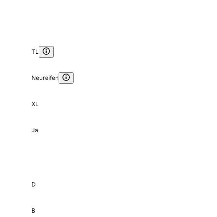
TL
Neureifen
XL
Ja
D
B