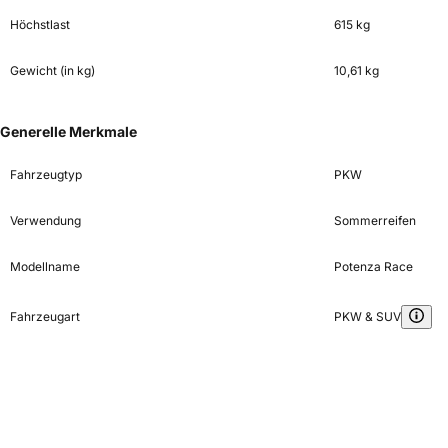
Höchstlast
615 kg
Gewicht (in kg)
10,61 kg
Generelle Merkmale
Fahrzeugtyp
PKW
Verwendung
Sommerreifen
Modellname
Potenza Race
Fahrzeugart
PKW & SUV