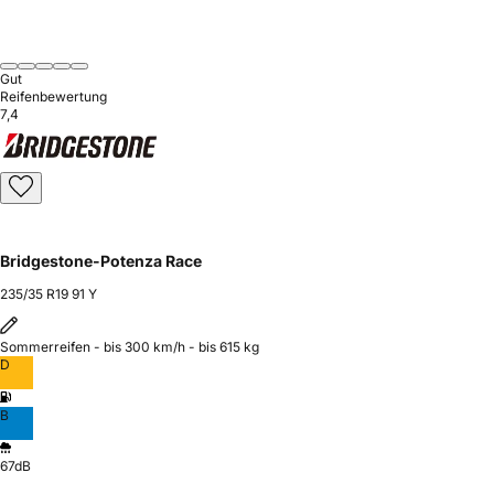
Gut
Reifenbewertung
7,4
Bridgestone-Potenza Race
235/35 R19 91 Y
Sommerreifen - bis 300 km/h - bis 615 kg
D
B
67dB