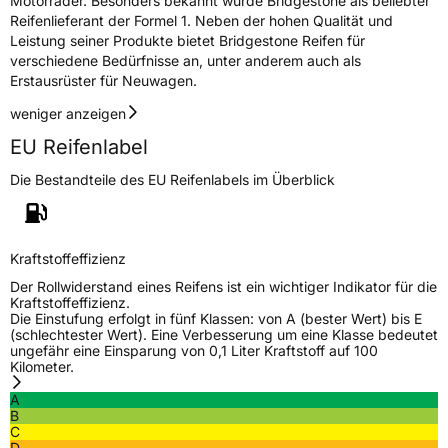
Motorräder. Besonders bekannt wurde Bridgestone als beliebter
Allgemeine Produktsicherheit (GPSR)
Reifenlieferant der Formel 1. Neben der hohen Qualität und
Leistung seiner Produkte bietet Bridgestone Reifen für
Herstellerkontakt
BRIDGESTONE EU NV/SA, Via del Fosso del
verschiedene Bedürfnisse an, unter anderem auch als
Salceto 13/15 00128 Rome Italien,
Erstausrüster für Neuwagen.
market.surveillance@bridgestone.eu
weniger anzeigen
EU Reifenlabel
Die Bestandteile des EU Reifenlabels im Überblick
Kraftstoffeffizienz
Der Rollwiderstand eines Reifens ist ein wichtiger Indikator für die
Kraftstoffeffizienz.
Die Einstufung erfolgt in fünf Klassen: von A (bester Wert) bis E
(schlechtester Wert). Eine Verbesserung um eine Klasse bedeutet
ungefähr eine Einsparung von 0,1 Liter Kraftstoff auf 100
Kilometer.
A
B
C
D