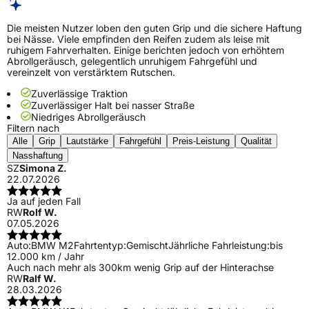
Die meisten Nutzer loben den guten Grip und die sichere Haftung
bei Nässe. Viele empfinden den Reifen zudem als leise mit
ruhigem Fahrverhalten. Einige berichten jedoch von erhöhtem
Abrollgeräusch, gelegentlich unruhigem Fahrgefühl und
vereinzelt von verstärktem Rutschen.
Zuverlässige Traktion
Zuverlässiger Halt bei nasser Straße
Niedriges Abrollgeräusch
Filtern nach
Alle
Grip
Lautstärke
Fahrgefühl
Preis-Leistung
Qualität
Nasshaftung
SZ
Simona Z.
22.07.2026
Ja auf jeden Fall
RW
Rolf W.
07.05.2026
Auto:
BMW M2
Fahrtentyp:
Gemischt
Jährliche Fahrleistung:
bis
12.000 km / Jahr
Auch nach mehr als 300km wenig Grip auf der Hinterachse
RW
Ralf W.
28.03.2026