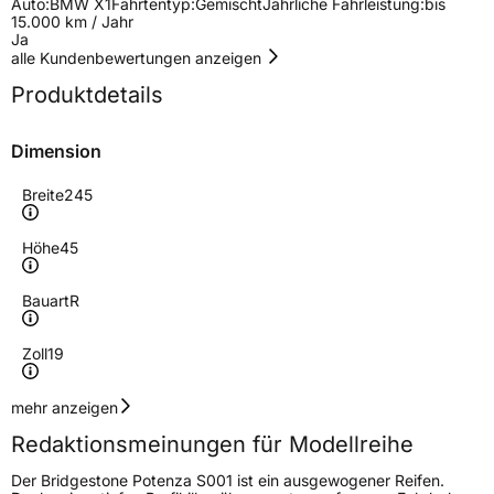
Auto:
BMW X1
Fahrtentyp:
Gemischt
Jährliche Fahrleistung:
bis
15.000 km / Jahr
Ja
alle Kundenbewertungen anzeigen
Produktdetails
Dimension
Breite
245
Höhe
45
Bauart
R
Zoll
19
Geschwindigkeitsindex
Y
mehr anzeigen
Redaktionsmeinungen für Modellreihe
Höchstgeschwindigkeit
300 km/h
Der Bridgestone Potenza S001 ist ein ausgewogener Reifen.
Lastindex
102