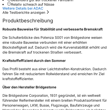
Relativ schwach auf Nässe
Weitere Details bei ADAC
Empfohlen für Mercedes
MOEXT
Alle Testberichte anzeigen
Produktbeschreibung
EU Label
Robuste Bauweise für Stabilität und verbesserte Bremskraft
Effizienz
C
Die Schulterblöcke des Potenza S001 von Bridgestone weisen
Nasshaftung
B
eine robuste Bauweise verbunden mit einer erhöhten
Blocksteifigkeit auf. Dadurch wird die Kurvenstabilität erhöht und
die Bremskraft auf trockenen Straßen verbessert.
Rollgeräusch (Klasse)
B
Kraftstoffeffizient durch den Sommer
Rollgeräusch (dB)
71
Das Profil besteht aus einer Leichtstreifen-Konstruktion. Dadurch
Fahrzeugklasse
C1
fahren Sie mit reduziertem Rollwiderstand und erreichen Ihr Ziel
kraftstoffeffizienter.
3PMSF / Schneeflockensymbol / Alpine-Symbol
Nein
Über den Hersteller Bridgestone
Die Bridgestone Corporation, 1931 gegründet, ist ein weltweit
Eisgrip
Nein
führender Reifenhersteller mit einem breiten Produktsortiment für
EPREL ID
382568
Personenwagen, LKW, Busse, Flugzeuge, Baufahrzeuge und