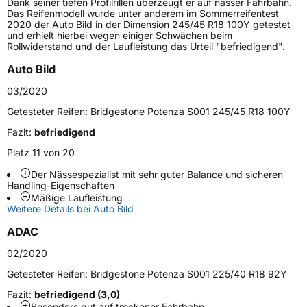
Dank seiner tiefen Profilrillen überzeugt er auf nasser Fahrbahn.
Das Reifenmodell wurde unter anderem im Sommerreifentest
2020 der Auto Bild in der Dimension 245/45 R18 100Y getestet
Höchstlast
850 kg
und erhielt hierbei wegen einiger Schwächen beim
Rollwiderstand und der Laufleistung das Urteil "befriedigend".
Gewicht (in kg)
14,577 kg
Auto Bild
Generelle Merkmale
03/2020
Fahrzeugtyp
PKW
Getesteter Reifen:
Bridgestone Potenza S001 245/45 R18 100Y
Verwendung
Sommerreifen
Fazit:
befriedigend
Modellname
Potenza S001
Platz 11 von 20
Fahrzeugart
PKW & SUV
Der Nässespezialist mit sehr guter Balance und sicheren
Handling-Eigenschaften
Mäßige Laufleistung
Weitere Details bei Auto Bild
Weitere Eigenschaften
ADAC
Schlauchtyp
TL
02/2020
Zustand
Neureifen
Getesteter Reifen:
Bridgestone Potenza S001 225/40 R18 92Y
Fazit:
befriedigend (3,0)
Verstärkt
XL
Besonders gut auf trockener Fahrbahn