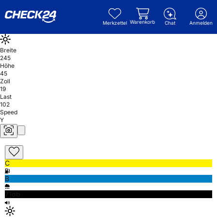
Warenkorb
Merkzettel
Chat
Anmelden
Breite
245
Höhe
45
Zoll
19
Last
102
Speed
Y
C
B
71db