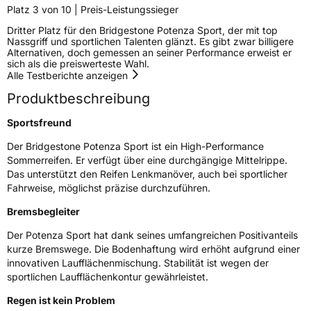
Felgenschutz
FP
Platz 3 von 10 | Preis-Leistungssieger
Dritter Platz für den Bridgestone Potenza Sport, der mit top
Nassgriff und sportlichen Talenten glänzt. Es gibt zwar billigere
Elektro
Ja
Alternativen, doch gemessen an seiner Performance erweist er
sich als die preiswerteste Wahl.
Alle Testberichte anzeigen
EU Label
Produktbeschreibung
Effizienz
D
Sportsfreund
Nasshaftung
A
Der Bridgestone Potenza Sport ist ein High-Performance
Sommerreifen. Er verfügt über eine durchgängige Mittelrippe.
Das unterstützt den Reifen Lenkmanöver, auch bei sportlicher
Rollgeräusch (Klasse)
B
Fahrweise, möglichst präzise durchzuführen.
Rollgeräusch (dB)
72
Bremsbegleiter
Fahrzeugklasse
C1
Der Potenza Sport hat dank seines umfangreichen Positivanteils
kurze Bremswege. Die Bodenhaftung wird erhöht aufgrund einer
innovativen Laufflächenmischung. Stabilität ist wegen der
3PMSF / Schneeflockensymbol / Alpine-Symbol
Nein
sportlichen Laufflächenkontur gewährleistet.
Eisgrip
Nein
Regen ist kein Problem