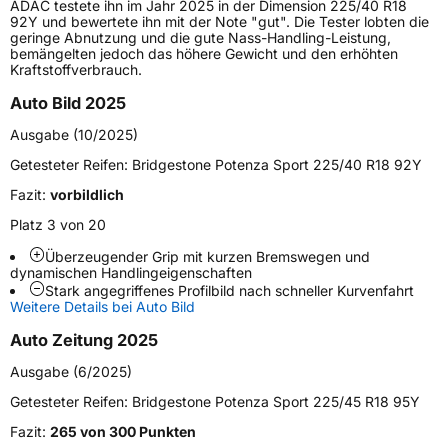
ADAC testete ihn im Jahr 2025 in der Dimension 225/40 R18
Höchstlast
710 kg
92Y und bewertete ihn mit der Note "gut". Die Tester lobten die
geringe Abnutzung und die gute Nass-Handling-Leistung,
Gewicht (in kg)
11,36 kg
bemängelten jedoch das höhere Gewicht und den erhöhten
Kraftstoffverbrauch.
Generelle Merkmale
Auto Bild 2025
Fahrzeugtyp
PKW
Ausgabe (10/2025)
Verwendung
Sommerreifen
Getesteter Reifen:
Bridgestone Potenza Sport 225/40 R18 92Y
Modellname
Potenza Sport
Fazit:
vorbildlich
Fahrzeugart
PKW & SUV
Platz 3 von 20
Überzeugender Grip mit kurzen Bremswegen und
dynamischen Handlingeigenschaften
Weitere Eigenschaften
Stark angegriffenes Profilbild nach schneller Kurvenfahrt
Weitere Details bei Auto Bild
Schlauchtyp
TL
Auto Zeitung 2025
Zustand
Neureifen
Ausgabe (6/2025)
Getesteter Reifen:
Bridgestone Potenza Sport 225/45 R18 95Y
Verstärkt
XL
Fazit:
265 von 300 Punkten