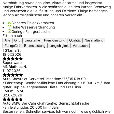
Nasshaftung sowie das leise, vibrationsarme und insgesamt
ruhige Fahrverhalten. Viele schätzen auch den kurzen Bremsweg
und vereinzelt die Laufleistung und Effizienz. Einige bemängeln
jedoch Abrollgeräusche und höheren Verschleiß.
Sicheres Einlenkverhalten
Hohe Wasserverdrängung
Geringe Fahrgeräusche
Filtern nach
Alle
Grip
Lautstärke
Preis-Leistung
Qualität
Nasshaftung
Fahrgefühl
Bremsleistung
Langlebigkeit
Verbrauch
TS
Tanja S.
18.07.2026
Super ware
MN
Mathias N.
11.07.2026
Auto:
Chevrolet Corvette
Dimension:
275/35 R18 99
Y
Fahrtentyp:
Gemischt
Jährliche Fahrleistung:
bis 6.000 km / Jahr
guter Grip bei angenehmer Härte und Präzision
EM
Emilio M.
02.07.2026
Auto:
BMW 3er Cabrio
Fahrtentyp:
Gemischt
Jährliche
Fahrleistung:
bis 20.000 km / Jahr
Bester reifen. Schneller service. Ich war noch nie so glücklich wie