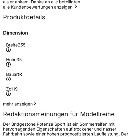
als er ankam. Danke an alle beteiligten
alle Kundenbewertungen anzeigen
Produktdetails
Dimension
Breite
255
Höhe
35
Bauart
R
Zoll
19
Geschwindigkeitsindex
Y
mehr anzeigen
Redaktionsmeinungen für Modellreihe
Höchstgeschwindigkeit
300 km/h
Der Bridgestone Potenza Sport ist ein Sommerreifen mit
Lastindex
96
hervorragenden Eigenschaften auf trockener und nasser
Fahrbahn sowie einer hohen prognostizierten Laufleistung. Der