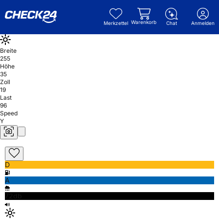
Warenkorb
Merkzettel
Chat
Anmelden
Breite
255
Höhe
35
Zoll
19
Last
96
Speed
Y
D
A
72db