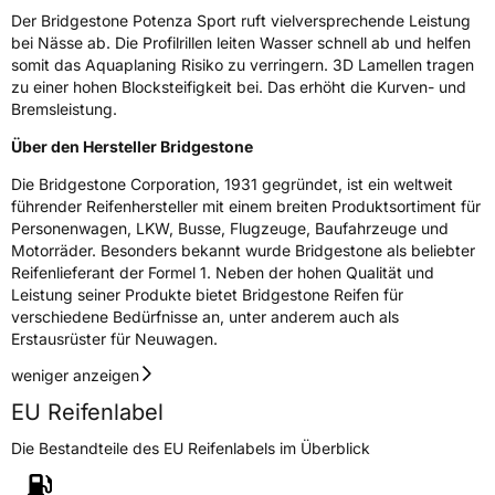
EPREL ID
420034
Der Bridgestone Potenza Sport ruft vielversprechende Leistung
bei Nässe ab. Die Profilrillen leiten Wasser schnell ab und helfen
Allgemeine Produktsicherheit (GPSR)
somit das Aquaplaning Risiko zu verringern. 3D Lamellen tragen
zu einer hohen Blocksteifigkeit bei. Das erhöht die Kurven- und
Herstellerkontakt
BRIDGESTONE EU NV/SA, Via del Fosso del
Bremsleistung.
Salceto 13/15 00128 Rome Italien,
market.surveillance@bridgestone.eu
Über den Hersteller Bridgestone
Die Bridgestone Corporation, 1931 gegründet, ist ein weltweit
führender Reifenhersteller mit einem breiten Produktsortiment für
Personenwagen, LKW, Busse, Flugzeuge, Baufahrzeuge und
Motorräder. Besonders bekannt wurde Bridgestone als beliebter
Reifenlieferant der Formel 1. Neben der hohen Qualität und
Leistung seiner Produkte bietet Bridgestone Reifen für
verschiedene Bedürfnisse an, unter anderem auch als
Erstausrüster für Neuwagen.
weniger anzeigen
EU Reifenlabel
Die Bestandteile des EU Reifenlabels im Überblick