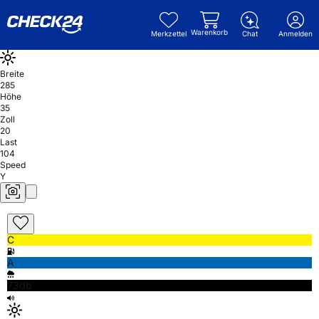
Warenkorb
Merkzettel
Chat
Anmelden
Breite
285
Höhe
35
Zoll
20
Last
104
Speed
Y
C
A
73db