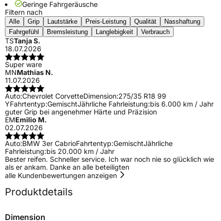
Geringe Fahrgeräusche
Filtern nach
Alle
Grip
Lautstärke
Preis-Leistung
Qualität
Nasshaftung
Fahrgefühl
Bremsleistung
Langlebigkeit
Verbrauch
TS
Tanja S.
18.07.2026
Super ware
MN
Mathias N.
11.07.2026
Auto:
Chevrolet Corvette
Dimension:
275/35 R18 99
Y
Fahrtentyp:
Gemischt
Jährliche Fahrleistung:
bis 6.000 km / Jahr
guter Grip bei angenehmer Härte und Präzision
EM
Emilio M.
02.07.2026
Auto:
BMW 3er Cabrio
Fahrtentyp:
Gemischt
Jährliche
Fahrleistung:
bis 20.000 km / Jahr
Bester reifen. Schneller service. Ich war noch nie so glücklich wie
als er ankam. Danke an alle beteiligten
alle Kundenbewertungen anzeigen
Produktdetails
Dimension