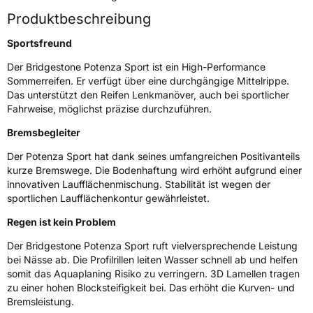
EU Label
Produktbeschreibung
Effizienz
C
Sportsfreund
Nasshaftung
A
Der Bridgestone Potenza Sport ist ein High-Performance
Sommerreifen. Er verfügt über eine durchgängige Mittelrippe.
Das unterstützt den Reifen Lenkmanöver, auch bei sportlicher
Rollgeräusch (Klasse)
B
Fahrweise, möglichst präzise durchzuführen.
Rollgeräusch (dB)
73
Bremsbegleiter
Fahrzeugklasse
C1
Der Potenza Sport hat dank seines umfangreichen Positivanteils
kurze Bremswege. Die Bodenhaftung wird erhöht aufgrund einer
innovativen Laufflächenmischung. Stabilität ist wegen der
3PMSF / Schneeflockensymbol / Alpine-Symbol
Nein
sportlichen Laufflächenkontur gewährleistet.
Eisgrip
Nein
Regen ist kein Problem
EPREL ID
420073
Der Bridgestone Potenza Sport ruft vielversprechende Leistung
bei Nässe ab. Die Profilrillen leiten Wasser schnell ab und helfen
Allgemeine Produktsicherheit (GPSR)
somit das Aquaplaning Risiko zu verringern. 3D Lamellen tragen
zu einer hohen Blocksteifigkeit bei. Das erhöht die Kurven- und
Herstellerkontakt
BRIDGESTONE EU NV/SA, Via del Fosso del
Bremsleistung.
Salceto 13/15 00128 Rome Italien,