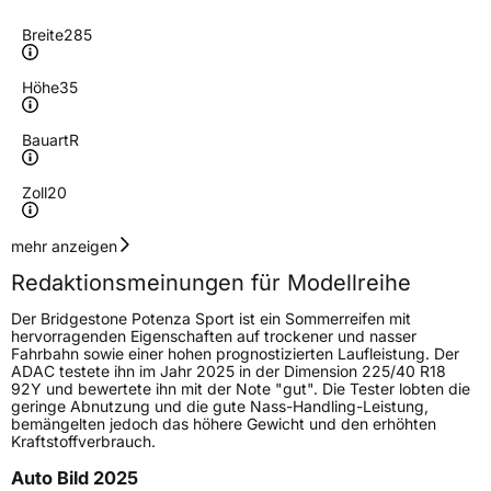
Breite
285
Höhe
35
Bauart
R
Zoll
20
Geschwindigkeitsindex
Y
mehr anzeigen
Redaktionsmeinungen für Modellreihe
Höchstgeschwindigkeit
300 km/h
Der Bridgestone Potenza Sport ist ein Sommerreifen mit
Lastindex
104
hervorragenden Eigenschaften auf trockener und nasser
Fahrbahn sowie einer hohen prognostizierten Laufleistung. Der
ADAC testete ihn im Jahr 2025 in der Dimension 225/40 R18
Höchstlast
900 kg
92Y und bewertete ihn mit der Note "gut". Die Tester lobten die
geringe Abnutzung und die gute Nass-Handling-Leistung,
Gewicht (in kg)
13,61 kg
bemängelten jedoch das höhere Gewicht und den erhöhten
Kraftstoffverbrauch.
Generelle Merkmale
Auto Bild 2025