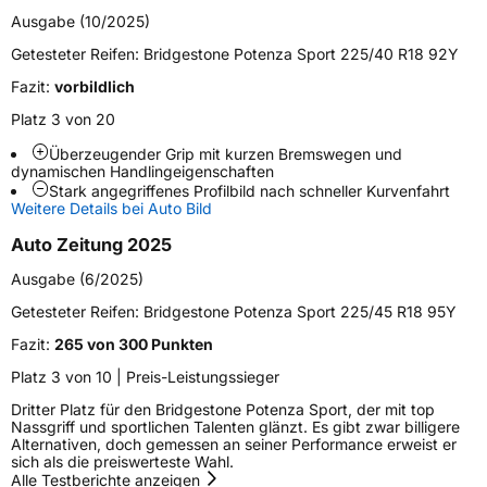
Fahrzeugtyp
PKW
Ausgabe (10/2025)
Verwendung
Sommerreifen
Getesteter Reifen:
Bridgestone Potenza Sport 225/40 R18 92Y
Modellname
Potenza Sport
Fazit:
vorbildlich
Fahrzeugart
PKW & SUV
Platz 3 von 20
Überzeugender Grip mit kurzen Bremswegen und
dynamischen Handlingeigenschaften
Weitere Eigenschaften
Stark angegriffenes Profilbild nach schneller Kurvenfahrt
Weitere Details bei Auto Bild
Schlauchtyp
TL
Auto Zeitung 2025
Zustand
Neureifen
Ausgabe (6/2025)
Getesteter Reifen:
Bridgestone Potenza Sport 225/45 R18 95Y
Verstärkt
XL
Fazit:
265 von 300 Punkten
Felgenschutz
FP
Platz 3 von 10 | Preis-Leistungssieger
Dritter Platz für den Bridgestone Potenza Sport, der mit top
Nassgriff und sportlichen Talenten glänzt. Es gibt zwar billigere
Elektro
Ja
Alternativen, doch gemessen an seiner Performance erweist er
sich als die preiswerteste Wahl.
Alle Testberichte anzeigen