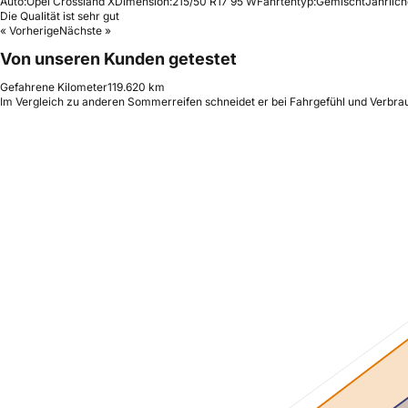
Auto:
Opel Crossland X
Dimension:
215/50 R17 95 W
Fahrtentyp:
Gemischt
Jährlich
Die Qualität ist sehr gut
« Vorherige
Nächste »
Von unseren Kunden getestet
Gefahrene Kilometer
119.620 km
Im Vergleich zu anderen Sommerreifen schneidet er bei Fahrgefühl und Verbrauc