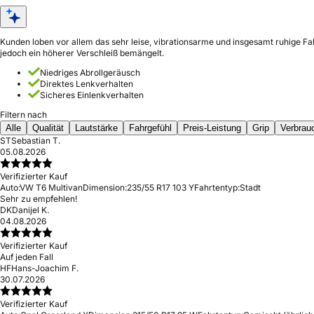
Kunden loben vor allem das sehr leise, vibrationsarme und insgesamt ruhige Fa
jedoch ein höherer Verschleiß bemängelt.
Niedriges Abrollgeräusch
Direktes Lenkverhalten
Sicheres Einlenkverhalten
Filtern nach
Alle
Qualität
Lautstärke
Fahrgefühl
Preis-Leistung
Grip
Verbrau
ST
Sebastian T.
05.08.2026
Verifizierter Kauf
Auto:
VW T6 Multivan
Dimension:
235/55 R17 103 Y
Fahrtentyp:
Stadt
Sehr zu empfehlen!
DK
Danijel K.
04.08.2026
Verifizierter Kauf
Auf jeden Fall
HF
Hans-Joachim F.
30.07.2026
Verifizierter Kauf