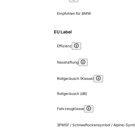
Empfohlen für BMW
EU Label
Effizienz
Nasshaftung
Rollgeräusch (Klasse)
Rollgeräusch (dB)
Fahrzeugklasse
3PMSF / Schneeflockensymbol / Alpine-Symb