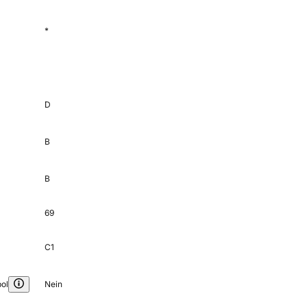
*
D
B
B
69
C1
ol
Nein