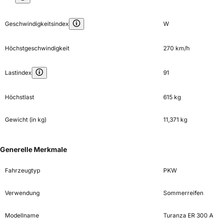
Geschwindigkeitsindex
W
Höchstgeschwindigkeit
270 km/h
Lastindex
91
Höchstlast
615 kg
Gewicht (in kg)
11,371 kg
Generelle Merkmale
Fahrzeugtyp
PKW
Verwendung
Sommerreifen
Modellname
Turanza ER 300 A