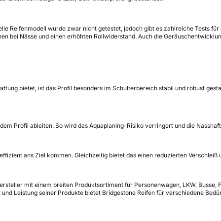
ielle Reifenmodell wurde zwar nicht getestet, jedoch gibt es zahlreiche Tests f
en bei Nässe und einen erhöhten Rollwiderstand. Auch die Geräuschentwicklung
ng bietet, ist das Profil besonders im Schulterbereich stabil und robust gesta
dem Profil ableiten. So wird das Aquaplaning-Risiko verringert und die Nasshaft
feffizient ans Ziel kommen. Gleichzeitig bietet das einen reduzierten Verschlei
enhersteller mit einem breiten Produktsortiment für Personenwagen, LKW, Buss
ät und Leistung seiner Produkte bietet Bridgestone Reifen für verschiedene Bed