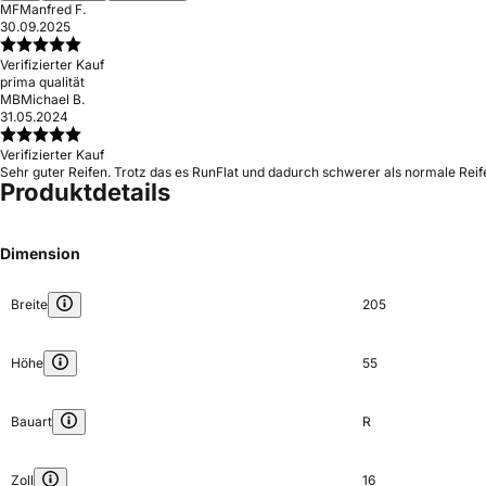
MF
Manfred F.
30.09.2025
Verifizierter Kauf
prima qualität
MB
Michael B.
31.05.2024
Verifizierter Kauf
Sehr guter Reifen. Trotz das es RunFlat und dadurch schwerer als normale Reif
Produktdetails
Dimension
Breite
205
Höhe
55
Bauart
R
Zoll
16