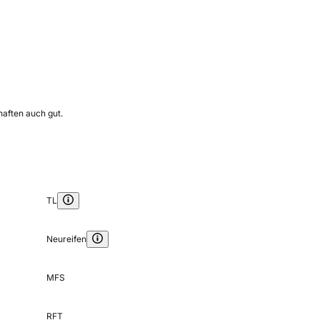
haften auch gut.
TL
Neureifen
MFS
RFT