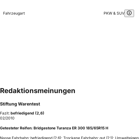
Fahrzeugart
PKW & SUV
Redaktionsmeinungen
Stiftung Warentest
Fazit:
befriedigend (2,6)
02/2010
Getesteter Reifen:
Bridgestone Turanza ER 300 185/65R15 H
Nasse Fahrbahn: befriedigend (2,6); Trockene Fahrbahn: gut (2,1); Umwelteigens