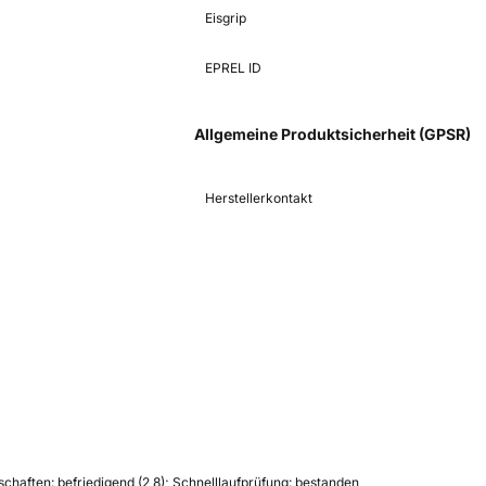
Eisgrip
EPREL ID
Allgemeine Produktsicherheit (GPSR)
Herstellerkontakt
chaften: befriedigend (2,8); Schnelllaufprüfung: bestanden