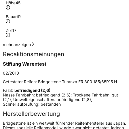
Höhe
45
Bauart
R
Zoll
17
Geschwindigkeitsindex
W
mehr anzeigen
Redaktionsmeinungen
Höchstgeschwindigkeit
270 km/h
Stiftung Warentest
Lastindex
95
02/2010
Höchstlast
690 kg
Getesteter Reifen:
Bridgestone Turanza ER 300 185/65R15 H
Gewicht (in kg)
11,883 kg
Fazit:
befriedigend (2,6)
Nasse Fahrbahn: befriedigend (2,6); Trockene Fahrbahn: gut
(2,1); Umwelteigenschaften: befriedigend (2,8);
Generelle Merkmale
Schnelllaufprüfung: bestanden
Fahrzeugtyp
PKW
Herstellerbewertung
Verwendung
Sommerreifen
Bridgestone ist ein weltweit führender Reifenhersteller aus Japan.
Dieses spezielle Reifenmodell wurde zwar nicht getestet, jedoch