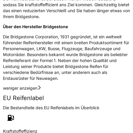
Rollgeräusch (Klasse)
B
sodass Sie kraftstoffeffizient ans Ziel kommen. Gleichzeitig bietet
das einen reduzierten Verschleiß und Sie haben länger etwas von
Rollgeräusch (dB)
71
Ihrem Bridgestone.
Fahrzeugklasse
C1
Über den Hersteller Bridgestone
Die Bridgestone Corporation, 1931 gegründet, ist ein weltweit
3PMSF / Schneeflockensymbol / Alpine-Symbol
Nein
führender Reifenhersteller mit einem breiten Produktsortiment für
Personenwagen, LKW, Busse, Flugzeuge, Baufahrzeuge und
Eisgrip
Nein
Motorräder. Besonders bekannt wurde Bridgestone als beliebter
Reifenlieferant der Formel 1. Neben der hohen Qualität und
EPREL ID
382527
Leistung seiner Produkte bietet Bridgestone Reifen für
verschiedene Bedürfnisse an, unter anderem auch als
Allgemeine Produktsicherheit (GPSR)
Erstausrüster für Neuwagen.
Herstellerkontakt
BRIDGESTONE EU NV/SA, Via del Fosso del
weniger anzeigen
Salceto 13/15 00128 Rome Italien,
market.surveillance@bridgestone.eu
EU Reifenlabel
Die Bestandteile des EU Reifenlabels im Überblick
Kraftstoffeffizienz