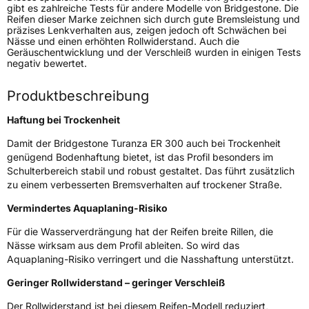
Modellname
Turanza ER 300
gibt es zahlreiche Tests für andere Modelle von Bridgestone. Die
Reifen dieser Marke zeichnen sich durch gute Bremsleistung und
Fahrzeugart
PKW & SUV
präzises Lenkverhalten aus, zeigen jedoch oft Schwächen bei
Nässe und einen erhöhten Rollwiderstand. Auch die
Geräuschentwicklung und der Verschleiß wurden in einigen Tests
Weitere Eigenschaften
negativ bewertet.
Schlauchtyp
TL
Produktbeschreibung
Haftung bei Trockenheit
Zustand
Neureifen
Damit der Bridgestone Turanza ER 300 auch bei Trockenheit
Felgenschutz
MFS
genügend Bodenhaftung bietet, ist das Profil besonders im
Schulterbereich stabil und robust gestaltet. Das führt zusätzlich
zu einem verbesserten Bremsverhalten auf trockener Straße.
Empfohlen für Mercedes
MO
Vermindertes Aquaplaning-Risiko
EU Label
Für die Wasserverdrängung hat der Reifen breite Rillen, die
Nässe wirksam aus dem Profil ableiten. So wird das
Effizienz
D
Aquaplaning-Risiko verringert und die Nasshaftung unterstützt.
Nasshaftung
B
Geringer Rollwiderstand – geringer Verschleiß
Der Rollwiderstand ist bei diesem Reifen-Modell reduziert,