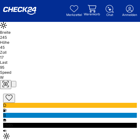
Warenkorb
Merkzettel
Chat
Anmelden
Breite
245
Höhe
45
Zoll
17
Last
95
Speed
W
D
B
71db