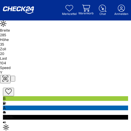
Warenkorb
Merkzettel
Chat
Anmelden
Breite
285
Höhe
35
Zoll
20
Last
104
Speed
Y
B
A
69db