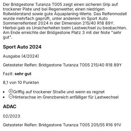
Der Bridgestone Turanza T005 zeigt einen sicheren Grip auf
Lastindex
104
trockener Piste und bei Regenwetter, einen niedrigen
Rollwiderstand sowie gute Aquaplaning-Werte. Das Reifenmodell
wurde mehrfach geprüft, unter anderem im Sport Auto
Höchstlast
900 kg
Sommerreifentest 2024 in der Dimension 215/40 R18 89Y.
Hierbei gab es Unsicherheiten beim Lastwechsel zu beobachten.
Gewicht (in kg)
15,1 kg
Am Ende erreichte der Bridgestone Platz 3 mit der Note "sehr
gut".
Generelle Merkmale
Sport Auto 2024
Fahrzeugtyp
PKW
Ausgabe (4/2024)
Verwendung
Sommerreifen
Getesteter Reifen:
Bridgestone Turanza T005 215/40 R18 89Y
Modellname
Turanza T005
Fazit:
sehr gut
Fahrzeugart
PKW & SUV
8,1 von 10 Punkten
Griffig auf trockener Straße und wenn es regnet
Hinterachse im Grenzbereich anfälliger für Lastwechsel
Weitere Eigenschaften
ADAC
Schlauchtyp
TL
02/2023
Zustand
Neureifen
Getesteter Reifen:
Bridgestone Turanza T005 205/55 R16 91V