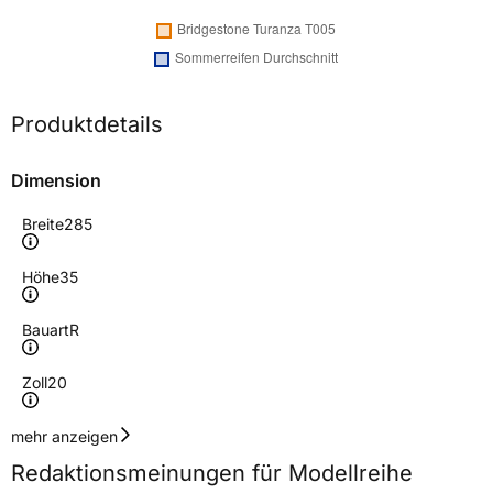
Produktdetails
Dimension
Breite
285
Höhe
35
Bauart
R
Zoll
20
Geschwindigkeitsindex
Y
mehr anzeigen
Redaktionsmeinungen für Modellreihe
Höchstgeschwindigkeit
300 km/h