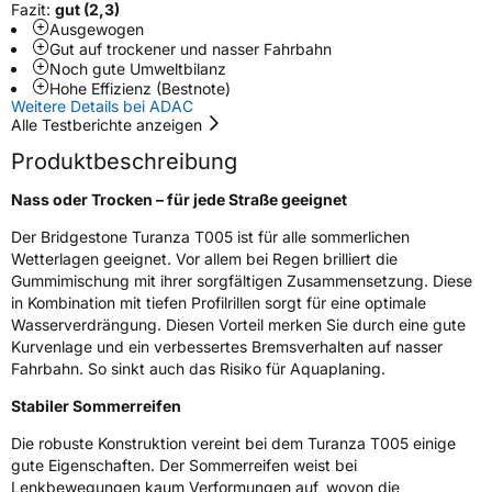
Fazit:
gut (2,3)
Verstärkt
XL
Ausgewogen
Gut auf trockener und nasser Fahrbahn
Noch gute Umweltbilanz
Felgenschutz
MFS
Hohe Effizienz (Bestnote)
Weitere Details bei ADAC
Alle Testberichte anzeigen
Runflat
EXT
Produktbeschreibung
Empfohlen für Mercedes
MOE
Nass oder Trocken – für jede Straße geeignet
EU Label
Der Bridgestone Turanza T005 ist für alle sommerlichen
Wetterlagen geeignet. Vor allem bei Regen brilliert die
Effizienz
B
Gummimischung mit ihrer sorgfältigen Zusammensetzung. Diese
in Kombination mit tiefen Profilrillen sorgt für eine optimale
Nasshaftung
A
Wasserverdrängung. Diesen Vorteil merken Sie durch eine gute
Kurvenlage und ein verbessertes Bremsverhalten auf nasser
Fahrbahn. So sinkt auch das Risiko für Aquaplaning.
Rollgeräusch (Klasse)
A
Stabiler Sommerreifen
Rollgeräusch (dB)
69
Die robuste Konstruktion vereint bei dem Turanza T005 einige
Fahrzeugklasse
C1
gute Eigenschaften. Der Sommerreifen weist bei
Lenkbewegungen kaum Verformungen auf, wovon die