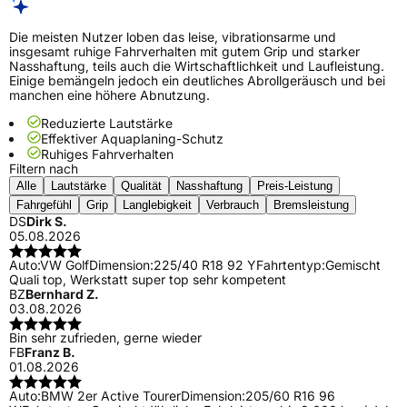
Die meisten Nutzer loben das leise, vibrationsarme und
insgesamt ruhige Fahrverhalten mit gutem Grip und starker
Nasshaftung, teils auch die Wirtschaftlichkeit und Laufleistung.
Einige bemängeln jedoch ein deutliches Abrollgeräusch und bei
manchen eine höhere Abnutzung.
Reduzierte Lautstärke
Effektiver Aquaplaning-Schutz
Ruhiges Fahrverhalten
Filtern nach
Alle
Lautstärke
Qualität
Nasshaftung
Preis-Leistung
Fahrgefühl
Grip
Langlebigkeit
Verbrauch
Bremsleistung
DS
Dirk S.
05.08.2026
Auto:
VW Golf
Dimension:
225/40 R18 92 Y
Fahrtentyp:
Gemischt
Quali top, Werkstatt super top sehr kompetent
BZ
Bernhard Z.
03.08.2026
Bin sehr zufrieden, gerne wieder
FB
Franz B.
01.08.2026
Auto:
BMW 2er Active Tourer
Dimension:
205/60 R16 96