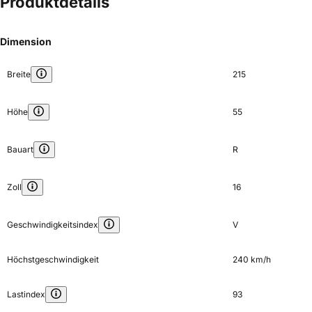
Produktdetails
Dimension
Breite
215
Höhe
55
Bauart
R
Zoll
16
Geschwindigkeitsindex
V
Höchstgeschwindigkeit
240 km/h
Lastindex
93