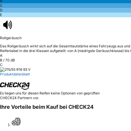
B
C
D
E
Rollgeräusch
Das Rollgeräusch wirkt sich auf die Gesamtlautstärke eines Fahrzeugs aus
und 
Reifenlabel in die drei Klassen aufgeteilt: von A (niedrigste Geräuschklasse) bi
A
B
/
70
dB
C
Produktdatenblatt
Es liegen uns für diesen Reifen keine Optionen von geprüften
CHECK24 Partnern vor.
Ihre Vorteile beim Kauf bei CHECK24