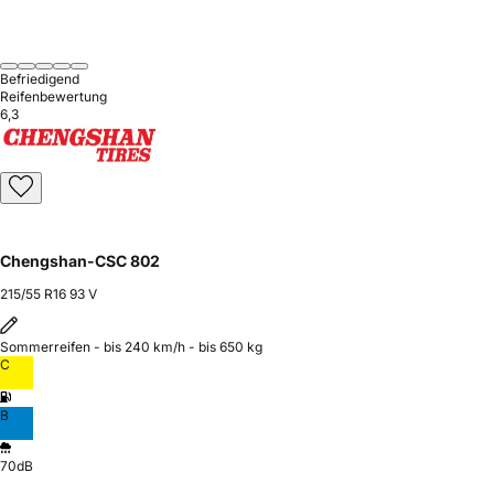
Befriedigend
Reifenbewertung
6,3
Chengshan-CSC 802
215/55 R16 93 V
Sommerreifen - bis 240 km/h - bis 650 kg
C
B
70dB