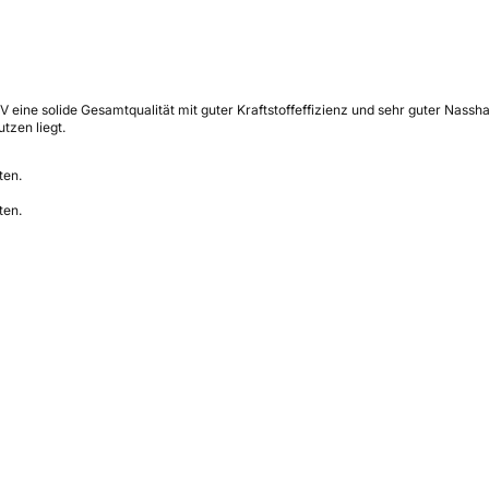
ine solide Gesamtqualität mit guter Kraftstoffeffizienz und sehr guter Nassh
tzen liegt.
ten.
ten.