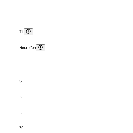
TL
Neureifen
C
B
B
70