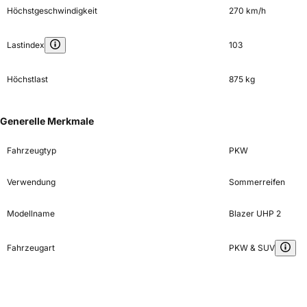
Höchstgeschwindigkeit
270 km/h
Lastindex
103
Höchstlast
875 kg
Generelle Merkmale
Fahrzeugtyp
PKW
Verwendung
Sommerreifen
Modellname
Blazer UHP 2
Fahrzeugart
PKW & SUV