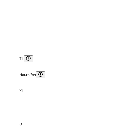
TL
Neureifen
XL
C