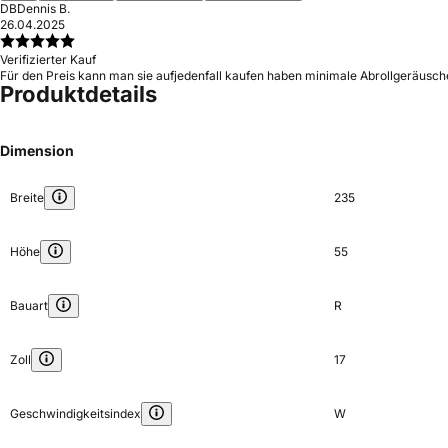
DB
Dennis B.
26.04.2025
Verifizierter Kauf
Für den Preis kann man sie aufjedenfall kaufen haben minimale Abrollgeräusche
Produktdetails
Dimension
Breite
235
Höhe
55
Bauart
R
Zoll
17
Geschwindigkeitsindex
W