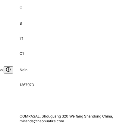
C
B
71
C1
ol
Nein
1367973
COMPASAL, Shouguang 320 Weifang Shandong China,
miranda@haohuatire.com