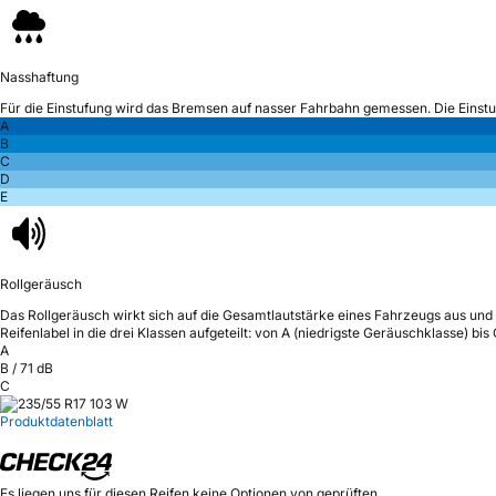
Nasshaftung
Für die Einstufung wird das Bremsen auf nasser Fahrbahn gemessen.
Die Einst
A
B
C
D
E
Rollgeräusch
Das Rollgeräusch wirkt sich auf die Gesamtlautstärke eines Fahrzeugs aus
und 
Reifenlabel in die drei Klassen aufgeteilt: von A (niedrigste Geräuschklasse) bi
A
B
/
71
dB
C
Produktdatenblatt
Es liegen uns für diesen Reifen keine Optionen von geprüften