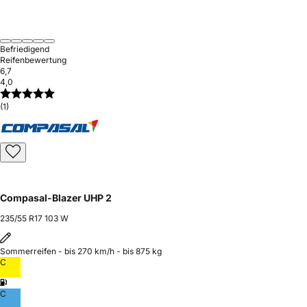
Befriedigend
Reifenbewertung
6,7
4,0
(1)
Compasal-Blazer UHP 2
235/55 R17 103 W
Sommerreifen - bis 270 km/h - bis 875 kg
C
C