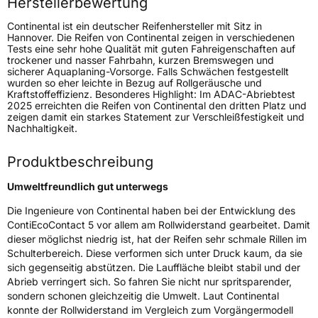
Herstellerbewertung
Zustand
Neureifen
Continental ist ein deutscher Reifenhersteller mit Sitz in
Seal
ContiSeal
Hannover. Die Reifen von Continental zeigen in verschiedenen
Tests eine sehr hohe Qualität mit guten Fahreigenschaften auf
trockener und nasser Fahrbahn, kurzen Bremswegen und
sicherer Aquaplaning-Vorsorge. Falls Schwächen festgestellt
EU Label
wurden so eher leichte in Bezug auf Rollgeräusche und
Kraftstoffeffizienz. Besonderes Highlight: Im ADAC-Abriebtest
2025 erreichten die Reifen von Continental den dritten Platz und
Effizienz
B
zeigen damit ein starkes Statement zur Verschleißfestigkeit und
Nachhaltigkeit.
Nasshaftung
B
Produktbeschreibung
Rollgeräusch (Klasse)
B
Umweltfreundlich gut unterwegs
Rollgeräusch (dB)
71
Die Ingenieure von Continental haben bei der Entwicklung des
ContiEcoContact 5 vor allem am Rollwiderstand gearbeitet. Damit
Fahrzeugklasse
C1
dieser möglichst niedrig ist, hat der Reifen sehr schmale Rillen im
Schulterbereich. Diese verformen sich unter Druck kaum, da sie
3PMSF / Schneeflockensymbol / Alpine-Symbol
Nein
sich gegenseitig abstützen. Die Lauffläche bleibt stabil und der
Abrieb verringert sich. So fahren Sie nicht nur spritsparender,
sondern schonen gleichzeitig die Umwelt. Laut Continental
Eisgrip
Nein
konnte der Rollwiderstand im Vergleich zum Vorgängermodell