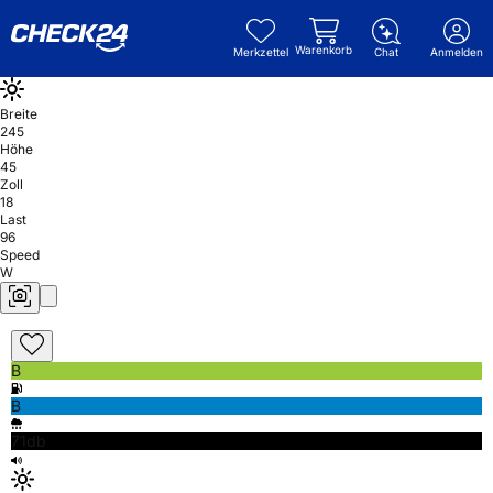
Warenkorb
Merkzettel
Chat
Anmelden
Breite
245
Höhe
45
Zoll
18
Last
96
Speed
W
B
B
71db