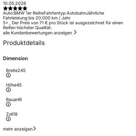
10.05.2026
Auto:
BMW 1er Reihe
Fahrtentyp:
Autobahn
Jährliche
Fahrleistung:
bis 20.000 km / Jahr
5+ , Der Preis von 71 € pro Stück ist ausgezeichnet für einen
Reifen höchster Qualität.
alle Kundenbewertungen anzeigen
Produktdetails
Dimension
Breite
245
Höhe
45
Bauart
R
Zoll
18
Geschwindigkeitsindex
W
mehr anzeigen