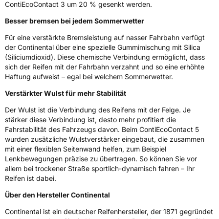
EPREL ID
506243
ContiEcoContact 3 um 20 % gesenkt werden.
Allgemeine Produktsicherheit (GPSR)
Besser bremsen bei jedem Sommerwetter
Für eine verstärkte Bremsleistung auf nasser Fahrbahn verfügt
Herstellerkontakt
Continental Reifen Deutschland GmbH
der Continental über eine spezielle Gummimischung mit Silica
Continental-Plaza 1 30173 Hannover
Deutschland,
(Siliciumdioxid). Diese chemische Verbindung ermöglicht, dass
customerservice_tires@conti.de
sich der Reifen mit der Fahrbahn verzahnt und so eine erhöhte
Haftung aufweist – egal bei welchem Sommerwetter.
Verstärkter Wulst für mehr Stabilität
Der Wulst ist die Verbindung des Reifens mit der Felge. Je
stärker diese Verbindung ist, desto mehr profitiert die
Fahrstabilität des Fahrzeugs davon. Beim ContiEcoContact 5
wurden zusätzliche Wulstverstärker eingebaut, die zusammen
mit einer flexiblen Seitenwand helfen, zum Beispiel
Lenkbewegungen präzise zu übertragen. So können Sie vor
allem bei trockener Straße sportlich-dynamisch fahren – Ihr
Reifen ist dabei.
Über den Hersteller Continental
Continental ist ein deutscher Reifenhersteller, der 1871 gegründet