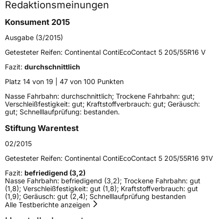
Redaktionsmeinungen
Höchstgeschwindigkeit
270 km/h
Konsument 2015
Lastindex
96
Ausgabe (3/2015)
Höchstlast
710 kg
Getesteter Reifen:
Continental ContiEcoContact 5 205/55R16 V
Gewicht (in kg)
11,93 kg
Fazit:
durchschnittlich
Platz 14 von 19 | 47 von 100 Punkten
Generelle Merkmale
Nasse Fahrbahn: durchschnittlich; Trockene Fahrbahn: gut;
Verschleißfestigkeit: gut; Kraftstoffverbrauch: gut; Geräusch:
Fahrzeugtyp
PKW
gut; Schnelllaufprüfung: bestanden.
Verwendung
Sommerreifen
Stiftung Warentest
Modellname
ContiEcoContact 5
02/2015
Fahrzeugart
PKW & SUV
Getesteter Reifen:
Continental ContiEcoContact 5 205/55R16 91V
Fazit:
befriedigend (3,2)
Weitere Eigenschaften
Nasse Fahrbahn: befriedigend (3,2); Trockene Fahrbahn: gut
(1,8); Verschleißfestigkeit: gut (1,8); Kraftstoffverbrauch: gut
(1,9); Geräusch: gut (2,4); Schnelllaufprüfung bestanden
Schlauchtyp
TL
Alle Testberichte anzeigen